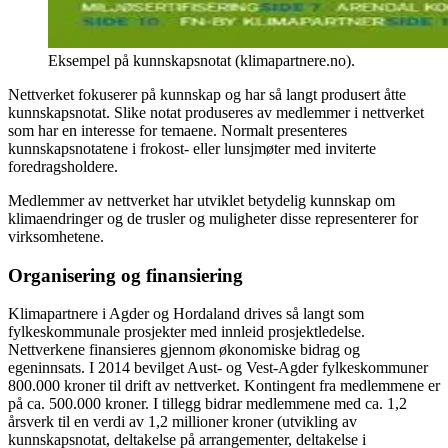
Eksempel på kunnskapsnotat (klimapartnere.no).
Nettverket fokuserer på kunnskap og har så langt produsert åtte
kunnskapsnotat. Slike notat produseres av medlemmer i nettverket
som har en interesse for temaene. Normalt presenteres
kunnskapsnotatene i frokost- eller lunsjmøter med inviterte
foredragsholdere.
Medlemmer av nettverket har utviklet betydelig kunnskap om
klimaendringer og de trusler og muligheter disse representerer for
virksomhetene.
Organisering og finansiering
Klimapartnere i Agder og Hordaland drives så langt som
fylkeskommunale prosjekter med innleid prosjektledelse.
Nettverkene finansieres gjennom økonomiske bidrag og
egeninnsats. I 2014 bevilget Aust- og Vest-Agder fylkeskommuner
800.000 kroner til drift av nettverket. Kontingent fra medlemmene er
på ca. 500.000 kroner. I tillegg bidrar medlemmene med ca. 1,2
årsverk til en verdi av 1,2 millioner kroner (utvikling av
kunnskapsnotat, deltakelse på arrangementer, deltakelse i