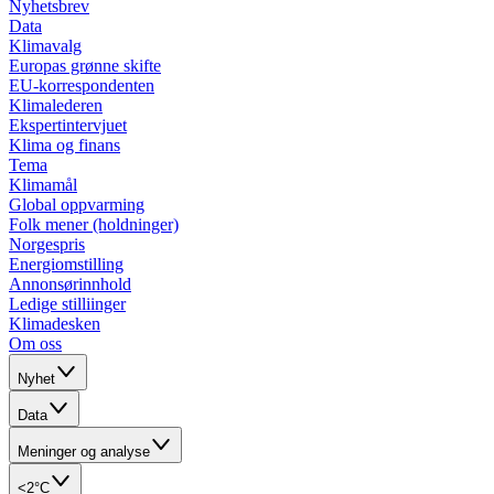
Nyhetsbrev
Data
Klimavalg
Europas grønne skifte
EU-korrespondenten
Klimalederen
Ekspertintervjuet
Klima og finans
Tema
Klimamål
Global oppvarming
Folk mener (holdninger)
Norgespris
Energiomstilling
Annonsørinnhold
Ledige stilliinger
Klimadesken
Om oss
Nyhet
Data
Meninger og analyse
<2°C