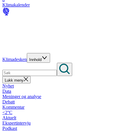
Klimakalender
Klimadesken
Innhold
Lukk meny
Nyhet
Data
Meninger og analyse
Debatt
Kommentar
<2°C
Aktuelt
Ekspertintervju
Podkast