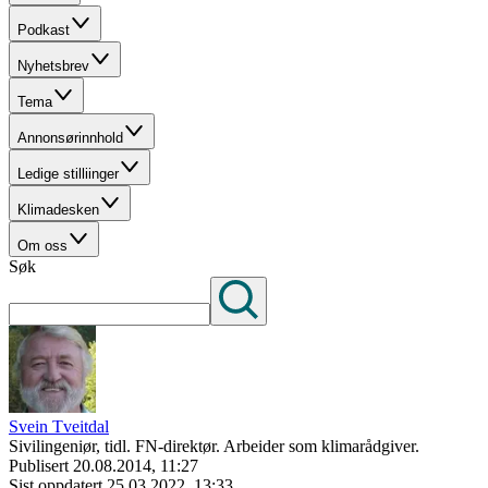
Podkast
Nyhetsbrev
Tema
Annonsørinnhold
Ledige stilliinger
Klimadesken
Om oss
Søk
Svein Tveitdal
Sivilingeniør, tidl. FN-direktør. Arbeider som klimarådgiver.
Publisert
20.08.2014, 11:27
Sist oppdatert
25.03.2022, 13:33