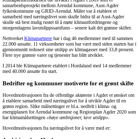
samarbeidsprosjekt mellom Arendal kommune, Aust-Agder
fylkeskommune og GRID-Arendal. Målet var å etablere et
samarbeid med næringslivet som skulle bidra til at Aust-Agder
skulle stå best mulig rustet til å møte klimautfordringene og
morgendagens lavutslippssamfunn – senere kalt det grønne skiftet.
Nettverket
Klimapartnere
har i dag 46 medlemmer med til sammen
22.000 ansatte. 11 virksomheter som har vært med siden starten har i
gjennomsnitt redusert sine utslipp av klimagasser med 33,8 prosent.
Flere nye grønne varer og tjenester har blitt utviklet.
I 2014 ble Klimapartnere etablert i Hordaland med 14 medlemmer
med 40.000 ansatte fra start.
Bedrifter og kommuner motiverte for et grønt skifte
Hovedmotivasjonen fra de offentlige aktørene i Agder er ønsket om
å etablere samarbeid med næringslivet for å utvikle Agder til en
grønn region. Slike målsettinger er bl.a. nedfelt i klima- og
energiplanen for Arendal kommune og Regionplan Agder 2020 som
har klimamålsettingen
«høye ambisjoner, lave utslipp».
Hovedmotivasjonen fra næringslivet for å være med er: