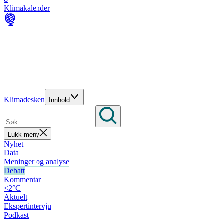
Klimakalender
Klimadesken
Innhold
Lukk meny
Nyhet
Data
Meninger og analyse
Debatt
Kommentar
<2°C
Aktuelt
Ekspertintervju
Podkast