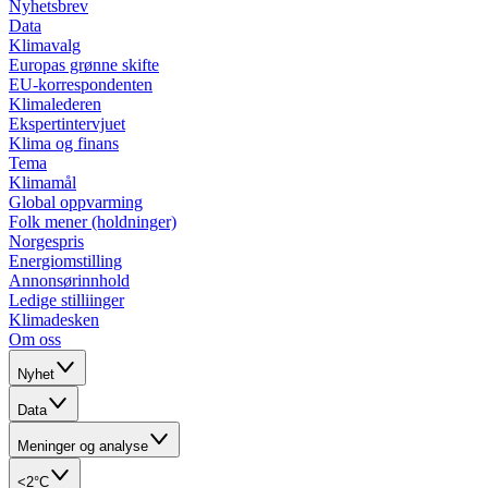
Nyhetsbrev
Data
Klimavalg
Europas grønne skifte
EU-korrespondenten
Klimalederen
Ekspertintervjuet
Klima og finans
Tema
Klimamål
Global oppvarming
Folk mener (holdninger)
Norgespris
Energiomstilling
Annonsørinnhold
Ledige stilliinger
Klimadesken
Om oss
Nyhet
Data
Meninger og analyse
<2°C