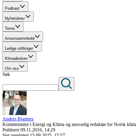
Podkast
Nyhetsbrev
Tema
Annonsørinnhold
Ledige stilliinger
Klimadesken
Om oss
Søk
Anders Bjartnes
Kommentator i Energi og Klima og ansvarlig redaktør for Norsk klima
Publisert
09.11.2016, 14:29
Sist oppdatert
15.09.2025, 15:57