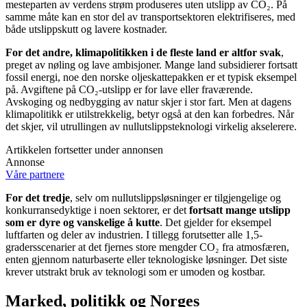
mesteparten av verdens strøm produseres uten utslipp av CO₂. På
samme måte kan en stor del av transportsektoren elektrifiseres, med
både utslippskutt og lavere kostnader.
For det andre, klimapolitikken i de fleste land er altfor svak
,
preget av nøling og lave ambisjoner. Mange land subsidierer fortsatt
fossil energi, noe den norske oljeskattepakken er et typisk eksempel
på. Avgiftene på CO₂-utslipp er for lave eller fraværende.
Avskoging og nedbygging av natur skjer i stor fart. Men at dagens
klimapolitikk er utilstrekkelig, betyr også at den kan forbedres. Når
det skjer, vil utrullingen av nullutslippsteknologi virkelig akselerere.
Artikkelen fortsetter under annonsen
Annonse
Våre partnere
For det tredje
, selv om nullutslippsløsninger er tilgjengelige og
konkurransedyktige i noen sektorer, er det
fortsatt mange utslipp
som er dyre og vanskelige å kutte
. Det gjelder for eksempel
luftfarten og deler av industrien. I tillegg forutsetter alle 1,5-
gradersscenarier at det fjernes store mengder CO₂ fra atmosfæren,
enten gjennom naturbaserte eller teknologiske løsninger. Det siste
krever utstrakt bruk av teknologi som er umoden og kostbar.
Marked, politikk og Norges