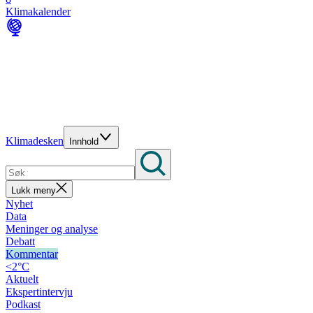
Klimakalender
Klimadesken
Innhold
Lukk meny
Nyhet
Data
Meninger og analyse
Debatt
Kommentar
<2°C
Aktuelt
Ekspertintervju
Podkast