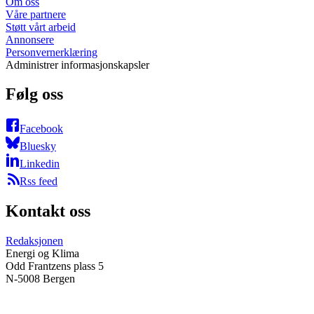
Om oss
Våre partnere
Støtt vårt arbeid
Annonsere
Personvernerklæring
Administrer informasjonskapsler
Følg oss
Facebook
Bluesky
Linkedin
Rss feed
Kontakt oss
Redaksjonen
Energi og Klima
Odd Frantzens plass 5
N-5008 Bergen