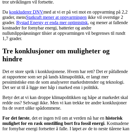
tror utviklingen vil fortsette.
Da
konkluderer DNV
med at vi er på vei mot en oppvarming på 2,2
grader, mens
Statkraft mener at oppvarmingen
ikke vil overstige 2
grader.
Rystad Energy er enda mer optimistisk
, og mener at fallende
kostnader for fornybar energi, batterier og andre
nullutslippsløsninger tilsier at oppvarmingen vil begrenses til rundt
1,7 grader.
Tre konklusjoner om muligheter og
hindre
Det er store sprik i konklusjonene. Hvem har rett? Det er påfallende
at rapportene som ser på lands klimapolitikk, er langt mer
pessimistiske enn de som analyserer markedstrender og teknologi.
Det ser ut til å ligge mer håp i marked enn i politikk.
Betyr det at vi kan droppe klimapolitikken og håpe at markedet skal
redde oss? Selvsagt ikke. Men vi kan trekke tre andre konklusjoner
fra de svært ulike spådommene.
For det første
, det er ingen tvil om at verden nå har en
historisk
mulighet for en rask omstilling bort fra fossil energi
. Kostnadene
for fornybar energi fortsetter å falle. I løpet av de to neste tiårene kan