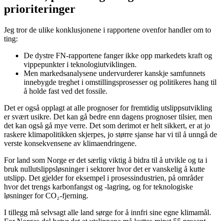
prioriteringer
Jeg tror de ulike konklusjonene i rapportene ovenfor handler om to
ting:
De dystre FN-rapportene fanger ikke opp markedets kraft og
vippepunkter i teknologiutviklingen.
Men markedsanalysene undervurderer kanskje samfunnets
innebygde treghet i omstillingsprosesser og politikeres hang til
å holde fast ved det fossile.
Det er også opplagt at alle prognoser for fremtidig utslippsutvikling
er svært usikre. Det kan gå bedre enn dagens prognoser tilsier, men
det kan også gå mye verre. Det som derimot er helt sikkert, er at jo
raskere klimapolitikken skjerpes, jo større sjanse har vi til å unngå de
verste konsekvensene av klimaendringene.
For land som Norge er det særlig viktig å bidra til å utvikle og ta i
bruk nullutslippsløsninger i sektorer hvor det er vanskelig å kutte
utslipp. Det gjelder for eksempel i prosessindustrien, på områder
hvor det trengs karbonfangst og -lagring, og for teknologiske
løsninger for CO₂-fjerning.
I tillegg må selvsagt alle land sørge for å innfri sine egne klimamål.