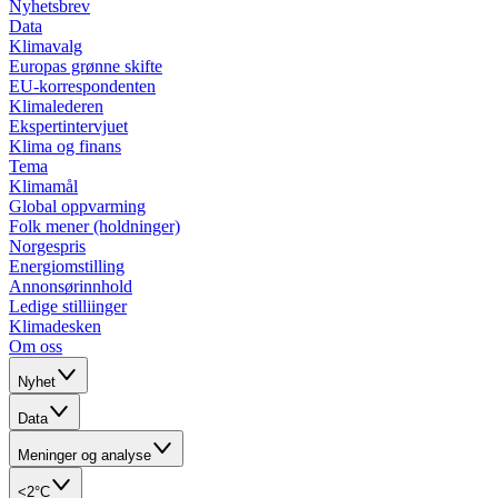
Nyhetsbrev
Data
Klimavalg
Europas grønne skifte
EU-korrespondenten
Klimalederen
Ekspertintervjuet
Klima og finans
Tema
Klimamål
Global oppvarming
Folk mener (holdninger)
Norgespris
Energiomstilling
Annonsørinnhold
Ledige stilliinger
Klimadesken
Om oss
Nyhet
Data
Meninger og analyse
<2°C