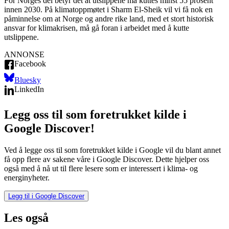
For Norges del betyr det at utslippene må kuttes minst 55 prosent
innen 2030. På klimatoppmøtet i Sharm El-Sheik vil vi få nok en
påminnelse om at Norge og andre rike land, med et stort historisk
ansvar for klimakrisen, må gå foran i arbeidet med å kutte
utslippene.
ANNONSE
Facebook
Bluesky
LinkedIn
Legg oss til som foretrukket kilde i
Google Discover!
Ved å legge oss til som foretrukket kilde i Google vil du blant annet
få opp flere av sakene våre i Google Discover. Dette hjelper oss
også med å nå ut til flere lesere som er interessert i klima- og
energinyheter.
Legg til i Google Discover
Les også