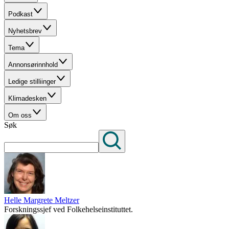
Podkast
Nyhetsbrev
Tema
Annonsørinnhold
Ledige stilliinger
Klimadesken
Om oss
Søk
Helle Margrete Meltzer
Forskningssjef ved Folkehelseinstituttet.