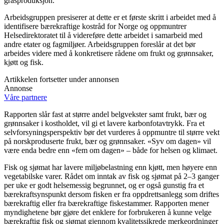
grasproduksjon.
Arbeidsgruppen presiserer at dette er et første skritt i arbeidet med å
identifisere bærekraftige kostråd for Norge og oppmuntrer
Helsedirektoratet til å videreføre dette arbeidet i samarbeid med
andre etater og fagmiljøer. Arbeidsgruppen foreslår at det bør
arbeides videre med å konkretisere rådene om frukt og grønnsaker,
kjøtt og fisk.
Artikkelen fortsetter under annonsen
Annonse
Våre partnere
Rapporten slår fast at større andel belgvekster samt frukt, bær og
grønnsaker i kostholdet, vil gi et lavere karbonfotavtrykk. Fra et
selvforsyningsperspektiv bør det vurderes å oppmuntre til større vekt
på norskproduserte frukt, bær og grønnsaker. «Syv om dagen» vil
være enda bedre enn «fem om dagen» – både for helsen og klimaet.
Fisk og sjømat har lavere miljøbelastning enn kjøtt, men høyere enn
vegetabilske varer. Rådet om inntak av fisk og sjømat på 2–3 ganger
per uke er godt helsemessig begrunnet, og er også gunstig fra et
bærekraftsynspunkt dersom fisken er fra oppdrettsanlegg som driftes
bærekraftig eller fra bærekraftige fiskestammer. Rapporten mener
myndighetene bør gjøre det enklere for forbrukeren å kunne velge
bærekraftig fisk og sjømat gjennom kvalitetssikrede merkeordninger