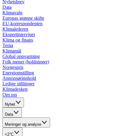
Nyhetsbrev
Data
Klimavalg
Europas grønne skifte
EU-korrespondenten
Klimalederen
Ekspertintervjuet
Klima og finans
Tema
Klimamål
Global oppvarming
Folk mener (holdninger)
Norgespris
Energiomstilling
Annonsørinnhold
Ledige stilliinger
Klimadesken
Om oss
Nyhet
Data
Meninger og analyse
<2°C