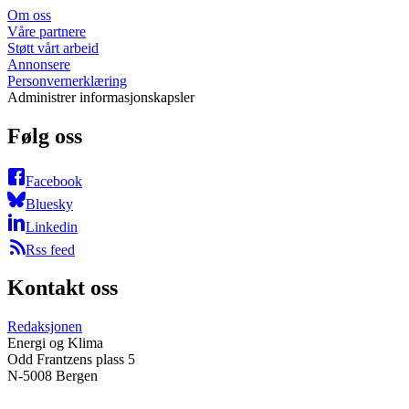
Om oss
Våre partnere
Støtt vårt arbeid
Annonsere
Personvernerklæring
Administrer informasjonskapsler
Følg oss
Facebook
Bluesky
Linkedin
Rss feed
Kontakt oss
Redaksjonen
Energi og Klima
Odd Frantzens plass 5
N-5008 Bergen