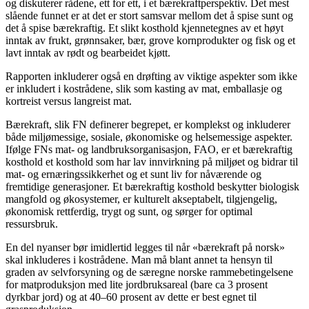
og diskuterer rådene, ett for ett, i et bærekraftperspektiv. Det mest
slående funnet er at det er stort samsvar mellom det å spise sunt og
det å spise bærekraftig. Et slikt kosthold kjennetegnes av et høyt
inntak av frukt, grønnsaker, bær, grove kornprodukter og fisk og et
lavt inntak av rødt og bearbeidet kjøtt.
Rapporten inkluderer også en drøfting av viktige aspekter som ikke
er inkludert i kostrådene, slik som kasting av mat, emballasje og
kortreist versus langreist mat.
Bærekraft, slik FN definerer begrepet, er komplekst og inkluderer
både miljømessige, sosiale, økonomiske og helsemessige aspekter.
Ifølge FNs mat- og landbruksorganisasjon, FAO, er et bærekraftig
kosthold et kosthold som har lav innvirkning på miljøet og bidrar til
mat- og ernæringssikkerhet og et sunt liv for nåværende og
fremtidige generasjoner. Et bærekraftig kosthold beskytter biologisk
mangfold og økosystemer, er kulturelt akseptabelt, tilgjengelig,
økonomisk rettferdig, trygt og sunt, og sørger for optimal
ressursbruk.
En del nyanser bør imidlertid legges til når «bærekraft på norsk»
skal inkluderes i kostrådene. Man må blant annet ta hensyn til
graden av selvforsyning og de særegne norske rammebetingelsene
for matproduksjon med lite jordbruksareal (bare ca 3 prosent
dyrkbar jord) og at 40–60 prosent av dette er best egnet til