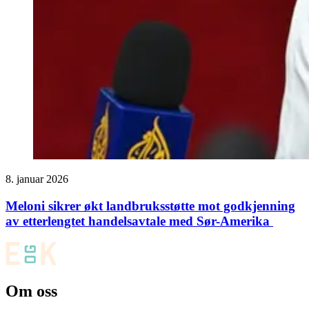
8. januar 2026
Meloni sikrer økt landbruksstøtte mot godkjenning
av etterlengtet handelsavtale med Sør-Amerika
Om oss