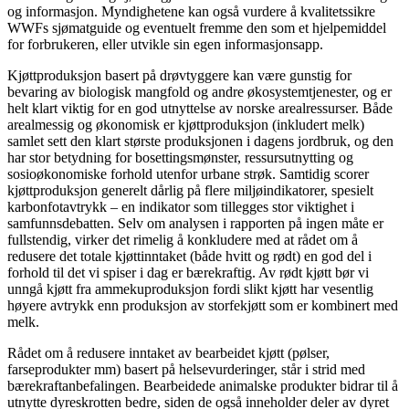
og informasjon. Myndighetene kan også vurdere å kvalitetssikre
WWFs sjømatguide og eventuelt fremme den som et hjelpemiddel
for forbrukeren, eller utvikle sin egen informasjonsapp.
Kjøttproduksjon basert på drøvtyggere kan være gunstig for
bevaring av biologisk mangfold og andre økosystemtjenester, og er
helt klart viktig for en god utnyttelse av norske arealressurser. Både
arealmessig og økonomisk er kjøttproduksjon (inkludert melk)
samlet sett den klart største produksjonen i dagens jordbruk, og den
har stor betydning for bosettingsmønster, ressursutnytting og
sosioøkonomiske forhold utenfor urbane strøk. Samtidig scorer
kjøttproduksjon generelt dårlig på flere miljøindikatorer, spesielt
karbonfotavtrykk – en indikator som tillegges stor viktighet i
samfunnsdebatten. Selv om analysen i rapporten på ingen måte er
fullstendig, virker det rimelig å konkludere med at rådet om å
redusere det totale kjøttinntaket (både hvitt og rødt) en god del i
forhold til det vi spiser i dag er bærekraftig. Av rødt kjøtt bør vi
unngå kjøtt fra ammekuproduksjon fordi slikt kjøtt har vesentlig
høyere avtrykk enn produksjon av storfekjøtt som er kombinert med
melk.
Rådet om å redusere inntaket av bearbeidet kjøtt (pølser,
farseprodukter mm) basert på helsevurderinger, står i strid med
bærekraftanbefalingen. Bearbeidede animalske produkter bidrar til å
utnytte dyreskrotten bedre, siden de også inneholder deler av dyret