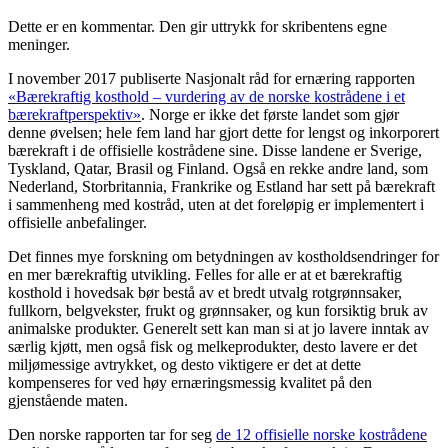
Dette er en kommentar. Den gir uttrykk for skribentens egne
meninger.
I november 2017 publiserte Nasjonalt råd for ernæring rapporten
«Bærekraftig kosthold – vurdering av de norske kostrådene i et
bærekraftperspektiv»
. Norge er ikke det første landet som gjør
denne øvelsen; hele fem land har gjort dette for lengst og inkorporert
bærekraft i de offisielle kostrådene sine. Disse landene er Sverige,
Tyskland, Qatar, Brasil og Finland. Også en rekke andre land, som
Nederland, Storbritannia, Frankrike og Estland har sett på bærekraft
i sammenheng med kostråd, uten at det foreløpig er implementert i
offisielle anbefalinger.
Det finnes mye forskning om betydningen av kostholdsendringer for
en mer bærekraftig utvikling. Felles for alle er at et bærekraftig
kosthold i hovedsak bør bestå av et bredt utvalg rotgrønnsaker,
fullkorn, belgvekster, frukt og grønnsaker, og kun forsiktig bruk av
animalske produkter. Generelt sett kan man si at jo lavere inntak av
særlig kjøtt, men også fisk og melkeprodukter, desto lavere er det
miljømessige avtrykket, og desto viktigere er det at dette
kompenseres for ved høy ernæringsmessig kvalitet på den
gjenstående maten.
Den norske rapporten tar for seg
de 12 offisielle norske kostrådene