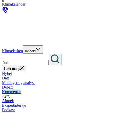
Klimakalender
Klimadesken
Innhold
Lukk meny
Nyhet
Data
Meninger og analyse
Debatt
Kommentar
<2°C
Aktuelt
Ekspertintervju
Podkast