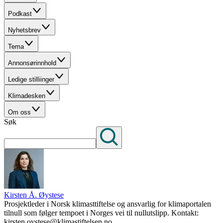
Podkast
Nyhetsbrev
Tema
Annonsørinnhold
Ledige stilliinger
Klimadesken
Om oss
Søk
Kirsten Å. Øystese
Prosjektleder i Norsk klimasttiftelse og ansvarlig for klimaportalen
tilnull som følger tempoet i Norges vei til nullutslipp. Kontakt:
kirsten.oystese@klimastiftelsen.no