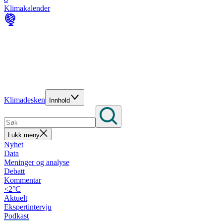
Klimakalender
Klimadesken
Innhold
Lukk meny
Nyhet
Data
Meninger og analyse
Debatt
Kommentar
<2°C
Aktuelt
Ekspertintervju
Podkast