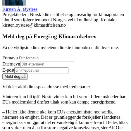
Kirsten Å. Øystese
Prosjektleder i Norsk klimasttiftelse og ansvarlig for klimaportalen
tilnull som følger tempoet i Norges vei til nullutslipp. Kontakt:
kirsten.oystese@klimastiftelsen.no
Meld deg på Energi og Klimas ukebrev
Få de viktigste klimanyhetene direkte i innboksen din hver uke.
Fornavn
Etternavn
E-post
Meld deg på
Vi deler aldri din e-postadresse med tredjeparter.
Vinteren kan bli tøff. Neste vinter kan bli verre. I flere måneder har
EUs medlemsland drøftet tiltak som kan dempe energiprisene.
– Heller ikke denne uka kom EUs energiministre noe særlig
nærmere en enighet. Det er grunnleggende forskjeller i landenes
energimiks som gjør at det er vanskelig å komme frem til felles tiltak
som virker uten å ha for store negative konsekvenser, sier Alf Ole