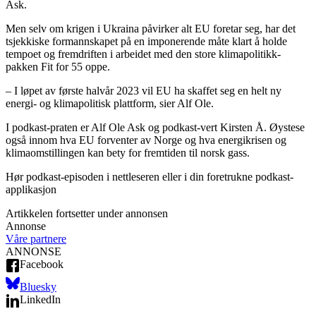
Ask.
Men selv om krigen i Ukraina påvirker alt EU foretar seg, har det
tsjekkiske formannskapet på en imponerende måte klart å holde
tempoet og fremdriften i arbeidet med den store klimapolitikk-
pakken Fit for 55 oppe.
– I løpet av første halvår 2023 vil EU ha skaffet seg en helt ny
energi- og klimapolitisk plattform, sier Alf Ole.
I podkast-praten er Alf Ole Ask og podkast-vert Kirsten Å. Øystese
også innom hva EU forventer av Norge og hva energikrisen og
klimaomstillingen kan bety for fremtiden til norsk gass.
Hør podkast-episoden i nettleseren eller i din foretrukne podkast-
applikasjon
Artikkelen fortsetter under annonsen
Annonse
Våre partnere
ANNONSE
Facebook
Bluesky
LinkedIn