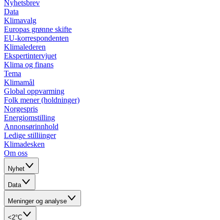
Nyhetsbrev
Data
Klimavalg
Europas grønne skifte
EU-korrespondenten
Klimalederen
Ekspertintervjuet
Klima og finans
Tema
Klimamål
Global oppvarming
Folk mener (holdninger)
Norgespris
Energiomstilling
Annonsørinnhold
Ledige stilliinger
Klimadesken
Om oss
Nyhet
Data
Meninger og analyse
<2°C