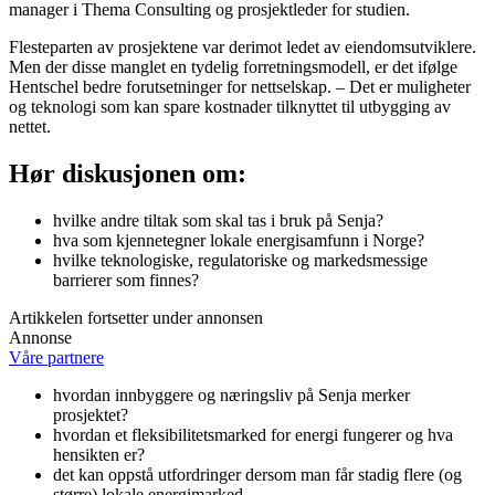
manager i Thema Consulting og prosjektleder for studien.
Flesteparten av prosjektene var derimot ledet av eiendomsutviklere.
Men der disse manglet en tydelig forretningsmodell, er det ifølge
Hentschel bedre forutsetninger for nettselskap. – Det er muligheter
og teknologi som kan spare kostnader tilknyttet til utbygging av
nettet.
Hør diskusjonen om:
hvilke andre tiltak som skal tas i bruk på Senja?
hva som kjennetegner lokale energisamfunn i Norge?
hvilke teknologiske, regulatoriske og markedsmessige
barrierer som finnes?
Artikkelen fortsetter under annonsen
Annonse
Våre partnere
hvordan innbyggere og næringsliv på Senja merker
prosjektet?
hvordan et fleksibilitetsmarked for energi fungerer og hva
hensikten er?
det kan oppstå utfordringer dersom man får stadig flere (og
større) lokale energimarked