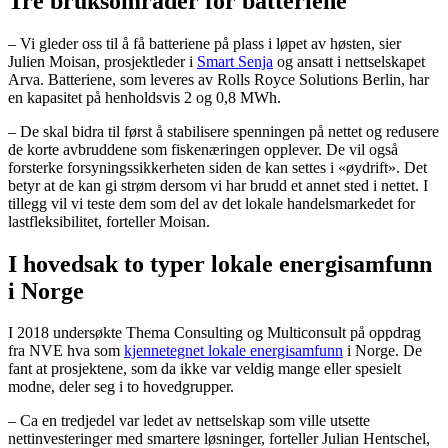
Tre bruksområder for batteriene
– Vi gleder oss til å få batteriene på plass i løpet av høsten, sier
Julien Moisan, prosjektleder i
Smart Senja
og ansatt i nettselskapet
Arva. Batteriene, som leveres av Rolls Royce Solutions Berlin, har
en kapasitet på henholdsvis 2 og 0,8 MWh.
– De skal bidra til først å stabilisere spenningen på nettet og redusere
de korte avbruddene som fiskenæringen opplever. De vil også
forsterke forsyningssikkerheten siden de kan settes i «øydrift». Det
betyr at de kan gi strøm dersom vi har brudd et annet sted i nettet. I
tillegg vil vi teste dem som del av det lokale handelsmarkedet for
lastfleksibilitet, forteller Moisan.
I hovedsak to typer lokale energisamfunn
i Norge
I 2018 undersøkte Thema Consulting og Multiconsult på oppdrag
fra NVE hva som
kjennetegnet lokale energisamfunn
i Norge. De
fant at prosjektene, som da ikke var veldig mange eller spesielt
modne, deler seg i to hovedgrupper.
– Ca en tredjedel var ledet av nettselskap som ville utsette
nettinvesteringer med smartere løsninger, forteller Julian Hentschel,