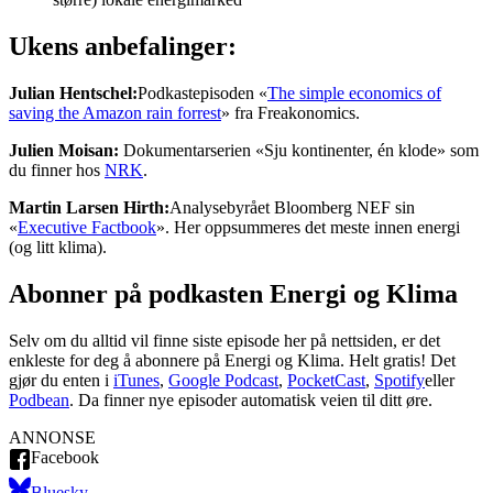
Ukens anbefalinger:
Julian Hentschel:
Podkastepisoden «
The simple economics of
saving the Amazon rain forrest
» fra Freakonomics.
Julien Moisan:
Dokumentarserien «Sju kontinenter, én klode» som
du finner hos
NRK
.
Martin Larsen Hirth:
Analysebyrået Bloomberg NEF sin
«
Executive Factbook
». Her oppsummeres det meste innen energi
(og litt klima).
Abonner på podkasten Energi og Klima
Selv om du alltid vil finne siste episode her på nettsiden, er det
enkleste for deg å abonnere på Energi og Klima. Helt gratis! Det
gjør du enten i
iTunes
,
Google Podcast
,
PocketCast
,
Spotify
eller
Podbean
. Da finner nye episoder automatisk veien til ditt øre.
ANNONSE
Facebook
Bluesky