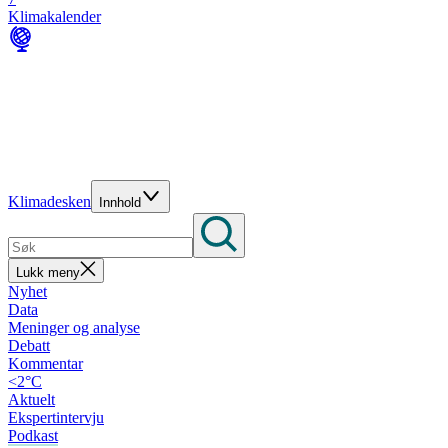
Klimakalender
Klimadesken
Innhold
Lukk meny
Nyhet
Data
Meninger og analyse
Debatt
Kommentar
<2°C
Aktuelt
Ekspertintervju
Podkast