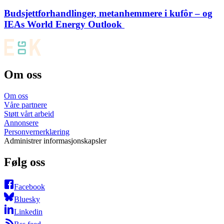
Budsjett­forhandlinger, metanhemmere i kufôr – og
IEAs World Energy Outlook
Om oss
Om oss
Våre partnere
Støtt vårt arbeid
Annonsere
Personvernerklæring
Administrer informasjonskapsler
Følg oss
Facebook
Bluesky
Linkedin