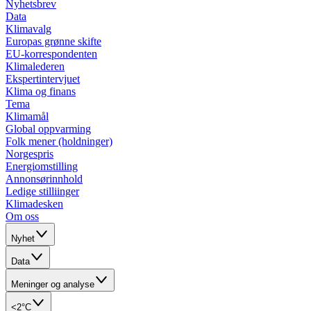
Nyhetsbrev
Data
Klimavalg
Europas grønne skifte
EU-korrespondenten
Klimalederen
Ekspertintervjuet
Klima og finans
Tema
Klimamål
Global oppvarming
Folk mener (holdninger)
Norgespris
Energiomstilling
Annonsørinnhold
Ledige stilliinger
Klimadesken
Om oss
Nyhet
Data
Meninger og analyse
<2°C