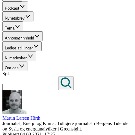
Podkast
Nyhetsbrev
Tema
Annonsørinnhold
Ledige stilliinger
Klimadesken
Om oss
Søk
Martin Larsen Hirth
Journalist, Energi og Klima. Tidligere journalist i Bergens Tidende
og Sysla og energianalytiker i Greensight.
Publisert
04.03.2021, 17:25