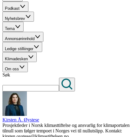
Podkast
Nyhetsbrev
Tema
Annonsørinnhold
Ledige stilliinger
Klimadesken
Om oss
Søk
Kirsten Å. Øystese
Prosjektleder i Norsk klimasttiftelse og ansvarlig for klimaportalen
tilnull som følger tempoet i Norges vei til nullutslipp. Kontakt:
kirsten.oystese@klimastiftelsen.no