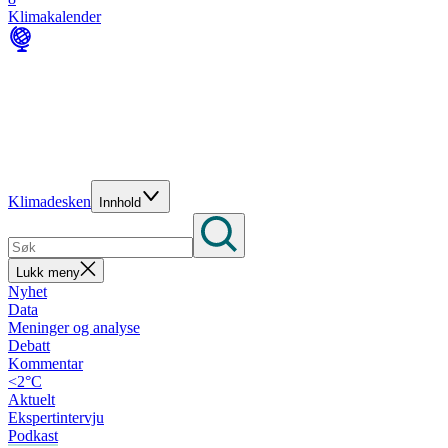
Klimakalender
Klimadesken
Innhold
Lukk meny
Nyhet
Data
Meninger og analyse
Debatt
Kommentar
<2°C
Aktuelt
Ekspertintervju
Podkast