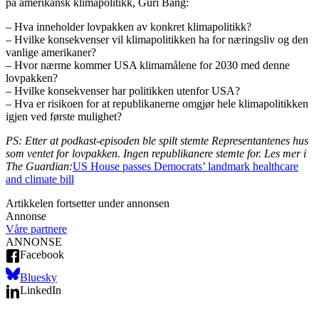
på amerikansk klimapolitikk, Guri Bang:
– Hva inneholder lovpakken av konkret klimapolitikk?
– Hvilke konsekvenser vil klimapolitikken ha for næringsliv og den
vanlige amerikaner?
– Hvor nærme kommer USA klimamålene for 2030 med denne
lovpakken?
– Hvilke konsekvenser har politikken utenfor USA?
– Hva er risikoen for at republikanerne omgjør hele klimapolitikken
igjen ved første mulighet?
PS: Etter at podkast-episoden ble spilt stemte Representantenes hus
som ventet for lovpakken. Ingen republikanere stemte for. Les mer i
The Guardian:
US House passes Democrats’ landmark healthcare
and climate bill
Artikkelen fortsetter under annonsen
Annonse
Våre partnere
ANNONSE
Facebook
Bluesky
LinkedIn