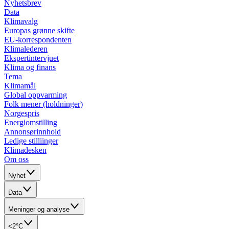
Nyhetsbrev
Data
Klimavalg
Europas grønne skifte
EU-korrespondenten
Klimalederen
Ekspertintervjuet
Klima og finans
Tema
Klimamål
Global oppvarming
Folk mener (holdninger)
Norgespris
Energiomstilling
Annonsørinnhold
Ledige stilliinger
Klimadesken
Om oss
Nyhet
Data
Meninger og analyse
<2°C