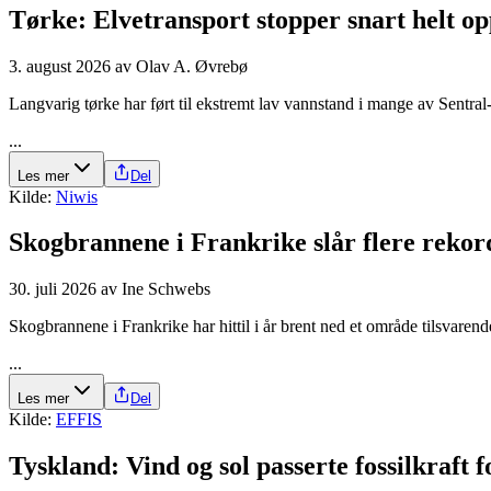
Tørke: Elve­transport stopper snart helt o
3. august 2026
av
Olav A. Øvrebø
Langvarig tørke har ført til ekstremt lav vannstand i mange av Sentral
...
Les mer
Del
Kilde:
Niwis
Skogbrannene i Frankrike slår flere rekor
30. juli 2026
av
Ine Schwebs
Skogbrannene i Frankrike har hittil i år brent ned et område tilsvare
...
Les mer
Del
Kilde:
EFFIS
Tyskland: Vind og sol passerte fossilkraft f