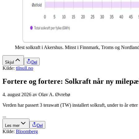
Mest solkraft i Akershus. Minst i Finnmark, Troms og Nordland
Skjul
Del
Kilde:
tilnull.no
Fortere og fortere: Solkraft når ny milepæ
4. august 2026
av
Olav A. Øvrebø
Verden har passert 3 terawatt (TW) installert solkraft, under to år ett
...
Les mer
Del
Kilde:
Bloomberg