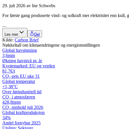
29. juli 2026
av
Ine Schwebs
For første gang produserte vind- og solkraft mer elektrisitet enn kull, ga
...
Les mer
Del
Kilde:
Carbon Brief
Nøkkeltall om klimaendringene og energiomstillingen
Global havstigning
3,6
mm
Økning havnivå pr. år
Kvotemarked: EU og verden
81,7
€/t
CO₂-pris EU uke 31
Global temperatur
+1,38
°C
Over førindustriell tid
CO₂ i atmosfæren
428,8
ppm
CO₂-innhold juli 2026
Global kraftproduksjon
34
%
Andel fornybar 2025
Utslipp: Sektorer