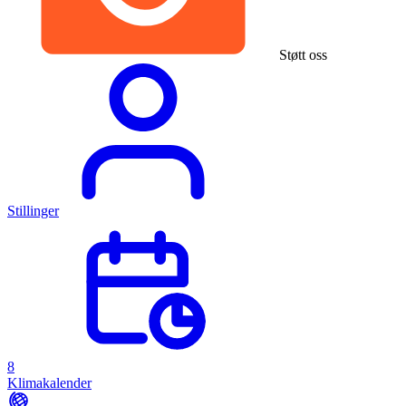
Støtt oss
Stillinger
8
Klimakalender