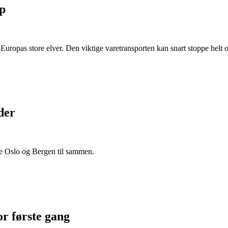
pp
-Europas store elver. Den viktige varetransporten kan snart stoppe helt 
der
nde Oslo og Bergen til sammen.
or første gang