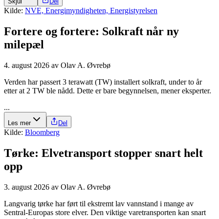
Skjul
Del
Kilde:
NVE, Energimyndigheten, Energistyrelsen
Fortere og fortere: Solkraft når ny
milepæl
4. august 2026
av
Olav A. Øvrebø
Verden har passert 3 terawatt (TW) installert solkraft, under to år
etter at 2 TW ble nådd. Dette er bare begynnelsen, mener eksperter.
...
Les mer
Del
Kilde:
Bloomberg
Tørke: Elve­transport stopper snart helt
opp
3. august 2026
av
Olav A. Øvrebø
Langvarig tørke har ført til ekstremt lav vannstand i mange av
Sentral-Europas store elver. Den viktige varetransporten kan snart