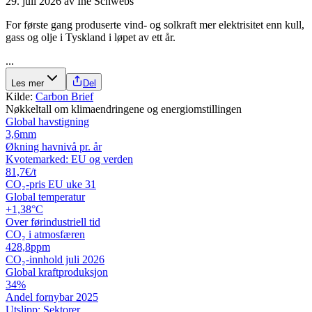
29. juli 2026
av
Ine Schwebs
For første gang produserte vind- og solkraft mer elektrisitet enn kull,
gass og olje i Tyskland i løpet av ett år.
...
Les mer
Del
Kilde:
Carbon Brief
Nøkkeltall om klimaendringene og energiomstillingen
Global havstigning
3,6
mm
Økning havnivå pr. år
Kvotemarked: EU og verden
81,7
€/t
CO₂-pris EU uke 31
Global temperatur
+1,38
°C
Over førindustriell tid
CO₂ i atmosfæren
428,8
ppm
CO₂-innhold juli 2026
Global kraftproduksjon
34
%
Andel fornybar 2025
Utslipp: Sektorer