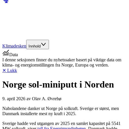
Klimadesken
Innhold
Data
I denne seksjonen finner du nyhetssaker basert på viktige data om
klima- og energiomstillingen fra Norge, Europa og verden.
✕ Lukk
Norge sol-miniputt i Norden
9. april 2026
av
Olav A. Øvrebø
Nabolandene danker ut Norge på solkraft. Sverige er størst, men
Danmark installerte mest ny kraft i 2025.
Sverige hadde ved utgangen av 2025 en samlet kapasitet på 5541
MW solkraft, viser
tall fra Energimyndigheten
. Danmark hadde