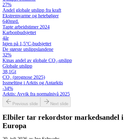
27
%
Andel globale utslipp fra kraft
Ekstremvarme og hetebølger
640
mrd.
Tapte arbeidstimer 2024
Karbon­budsjettet
4
år
Igjen på 1,5°C-budsjettet
De største utslipps­landene
32
%
Kinas andel av globale CO₂-utslipp
Globale utslipp
38,1
Gt
CO₂ (prognose 2025)
Issmelting i Arktis og Antarktis
-34
%
Arktis: Avvik fra normalnivå 2025
Previous slide
Next slide
Elbiler tar rekordstor markedsandel i
Europa
29. juli 2026
av
Ine Schwebs