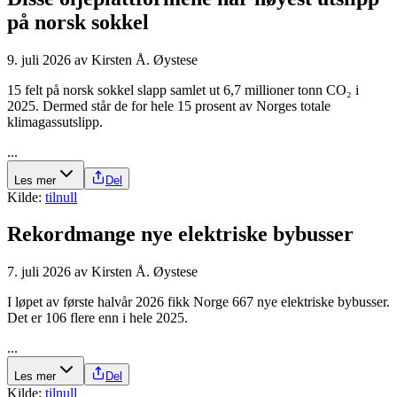
på norsk sokkel
9. juli 2026
av
Kirsten Å. Øystese
15 felt på norsk sokkel slapp samlet ut 6,7 millioner tonn CO₂ i
2025. Dermed står de for hele 15 prosent av Norges totale
klimagassutslipp.
...
Les mer
Del
Kilde:
tilnull
Rekordmange nye elektriske bybusser
7. juli 2026
av
Kirsten Å. Øystese
I løpet av første halvår 2026 fikk Norge 667 nye elektriske bybusser.
Det er 106 flere enn i hele 2025.
...
Les mer
Del
Kilde:
tilnull