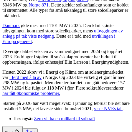
5046 MW og
Norge 871
. Dette gjelder solkraftanlegg som er koblet
til strømnettet. Alle typer fra små takanlegg til store solcelleparker er
inkludert.
Danmark
økte mest med 1101 MW i 2025. Den klart største
utbyggingen kom med store solcelleparker, mens
utbyggingen av
anlegg på tak viste nedgang
. Dette er i tråd med
utviklingen i
Europa generelt
.
I Sverige dabbet veksten av sammenlignet med 2024 og toppåret
2023. Endringer i støtten til småskalaprodusenter har bidratt til
oppbremsingen, ifølge enhetssjef Elin Larsson i Energimyndigheten.
Høsten 2022 skrev vi i Energi og Klima om at solenergimarkedet
var
i ferd med å ta av
i Norge. Og 2023 ble virkelig et godt år med
298 MW ny kapasitet. Men deretter har det bare gått nedover: 157
MW i 2024 ble fulgt av 118 MW i fjor. Flere solkraftleverandører
har fått økonomiske problemer.
Starten på 2026 har vært meget svak: I januar og februar ble det bare
installert 5 MW, det laveste siden bunnåret 2021,
viser NVEs tall
.
Les også:
Zero vil ha en milliard til solkraft