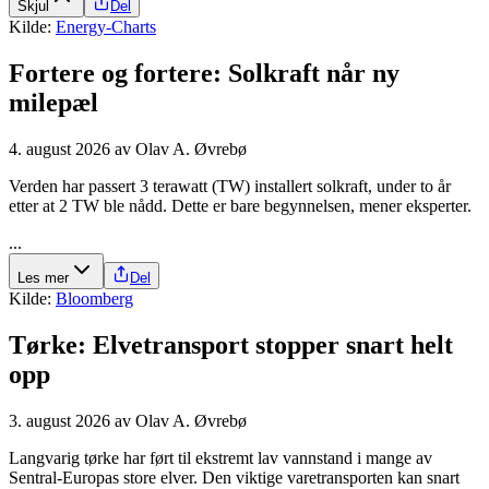
Skjul
Del
Kilde:
Energy-Charts
Fortere og fortere: Solkraft når ny
milepæl
4. august 2026
av
Olav A. Øvrebø
Verden har passert 3 terawatt (TW) installert solkraft, under to år
etter at 2 TW ble nådd. Dette er bare begynnelsen, mener eksperter.
...
Les mer
Del
Kilde:
Bloomberg
Tørke: Elve­transport stopper snart helt
opp
3. august 2026
av
Olav A. Øvrebø
Langvarig tørke har ført til ekstremt lav vannstand i mange av
Sentral-Europas store elver. Den viktige varetransporten kan snart