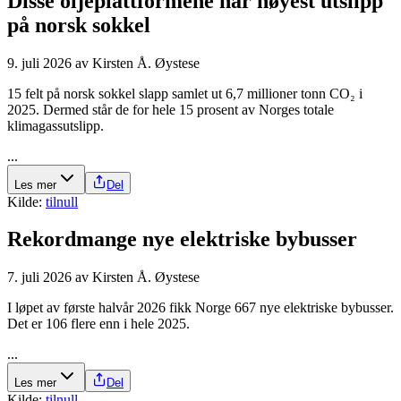
Disse olje­plattformene har høyest utslipp
på norsk sokkel
9. juli 2026
av
Kirsten Å. Øystese
15 felt på norsk sokkel slapp samlet ut 6,7 millioner tonn CO₂ i
2025. Dermed står de for hele 15 prosent av Norges totale
klimagassutslipp.
...
Les mer
Del
Kilde:
tilnull
Rekordmange nye elektriske bybusser
7. juli 2026
av
Kirsten Å. Øystese
I løpet av første halvår 2026 fikk Norge 667 nye elektriske bybusser.
Det er 106 flere enn i hele 2025.
...
Les mer
Del
Kilde:
tilnull