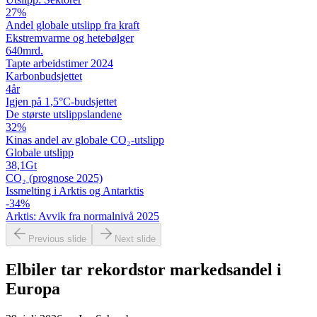
27
%
Andel globale utslipp fra kraft
Ekstremvarme og hetebølger
640
mrd.
Tapte arbeidstimer 2024
Karbon­budsjettet
4
år
Igjen på 1,5°C-budsjettet
De største utslipps­landene
32
%
Kinas andel av globale CO₂-utslipp
Globale utslipp
38,1
Gt
CO₂ (prognose 2025)
Issmelting i Arktis og Antarktis
-34
%
Arktis: Avvik fra normalnivå 2025
Previous slide
Next slide
Elbiler tar rekordstor markedsandel i
Europa