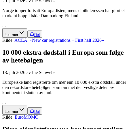
29. juli 2026
av
Ine Schwebs
Norge topper fortsatt Europa-listen, mens elbilinteressen har gjort et
markant hopp i både Danmark og Finland.
...
Les mer
Del
Kilde:
ACEA, «New car registrations – First half 2026»
10 000 ekstra dødsfall i Europa som følge
av hetebølgen
13. juli 2026
av
Ine Schwebs
Europeiske land registrerte om mer enn 10 000 ekstra dødsfall under
den rekordstore hetebølgen som rammet den vestlige delen av
kontinentet i slutten av juni.
...
Les mer
Del
Kilde:
EuroMOMO