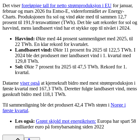
Det viser
foreløpige tall for netto strømproduksjon i EU
for januar,
februar og mars 2026 fra Entso-E, videreformidlet av Energy-
Charts. Produksjonen fra sol og vind økte med til sammen 12,7
prosent til 191,9 terawattimer (TWh). Det ble satt rekorder for sol og
havvind, mens landbasert vind har et stykke opp til nivået i 2024.
Havvind:
Økte med 44 prosent sammenlignet med 2025, til
22 TWh. En klar rekord for kvartalet.
Landbasert vind:
Økte 11 prosent fra 2025 til 122,5 TWh. I
2024 ble det produsert mer landbasert vind i 1. kvartal med
129,8 TWh.
Sol:
Økte 7 prosent fra 2025 til 47,5 TWh. Rekord for 1.
kvartal.
Dataene
viser også
at kjernekraft bidro med mest strømproduksjon i
første kvartal med 167,3 TWh. Deretter fulgte landbasert vind, mens
gasskraft bidro med 118,1 TWh.
Til sammenligning ble det produsert 42,4 TWh strøm i
Norge i
første kvartal
.
Les også:
Grønt skjold mot energikrisen:
Europa har spart 58
milliarder euro på fornybarsatsing siden 2022