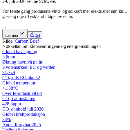
29. juli 2026
av
Ine Schwebs
For første gang produserte vind- og solkraft mer elektrisitet enn kull,
gass og olje i Tyskland i løpet av ett år.
...
Les mer
Del
Kilde:
Carbon Brief
Nøkkeltall om klimaendringene og energiomstillingen
Global havstigning
3,6
mm
Økning havnivå pr. år
Kvotemarked: EU og verden
81,7
€/t
CO₂-pris EU uke 32
Global temperatur
+1,38
°C
Over førindustriell tid
CO₂ i atmosfæren
428,8
ppm
CO₂-innhold juli 2026
Global kraftproduksjon
34
%
Andel fornybar 2025
Utslipp: Sektorer