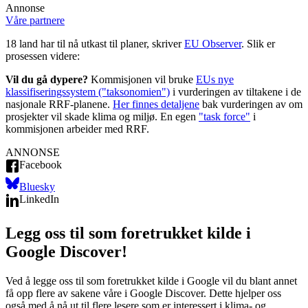
Annonse
Våre partnere
18 land har til nå utkast til planer, skriver
EU Observer
. Slik er
prosessen videre:
Vil du gå dypere?
Kommisjonen vil bruke
EUs nye
klassifiseringssystem ("taksonomien")
i vurderingen av tiltakene i de
nasjonale RRF-planene.
Her finnes detaljene
bak vurderingen av om
prosjekter vil skade klima og miljø. En egen
"task force"
i
kommisjonen arbeider med RRF.
ANNONSE
Facebook
Bluesky
LinkedIn
Legg oss til som foretrukket kilde i
Google Discover!
Ved å legge oss til som foretrukket kilde i Google vil du blant annet
få opp flere av sakene våre i Google Discover. Dette hjelper oss
også med å nå ut til flere lesere som er interessert i klima- og