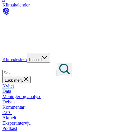
Klimakalender
Klimadesken
Innhold
Lukk meny
Nyhet
Data
Meninger og analyse
Debatt
Kommentar
<2°C
Aktuelt
Ekspertintervju
Podkast