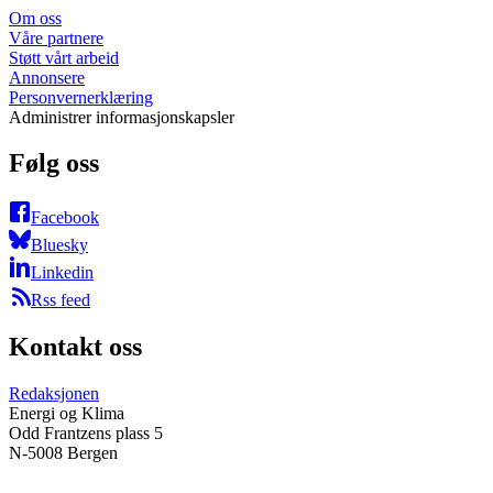
Om oss
Våre partnere
Støtt vårt arbeid
Annonsere
Personvernerklæring
Administrer informasjonskapsler
Følg oss
Facebook
Bluesky
Linkedin
Rss feed
Kontakt oss
Redaksjonen
Energi og Klima
Odd Frantzens plass 5
N-5008 Bergen