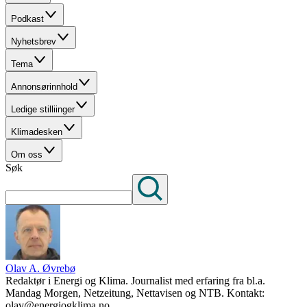
Podkast
Nyhetsbrev
Tema
Annonsørinnhold
Ledige stilliinger
Klimadesken
Om oss
Søk
Olav A. Øvrebø
Redaktør i Energi og Klima. Journalist med erfaring fra bl.a.
Mandag Morgen, Netzeitung, Nettavisen og NTB. Kontakt:
olav@energiogklima.no