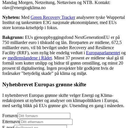
Mandag Morgen, Netzeitung, Nettavisen og NTB. Kontakt:
olav@energiogklima.no
Nyheten:
Med
Green Recovery Tracker
analyserer tyske Wuppertal
Institut og tankesmien E3G nasjonale økonomiplaner, med EUs
store korona-krisehjelp i fokus.
Bakgrunn:
EUs gjenoppbyggingsfond NextGenerationEU er på
750 milliarder euro i tilskudd og lån. Brorparten av midlene, 672,5
milliarder euro, vil bli bevilget under Recovery and Resilience
Facility (RRF), som nylig ble endelig vedtatt i
Europaparlamentet
og
av
medlemslandene i Rådet
. Minst 37 prosent av midlene skal gå til
formål som kutter utslipp og bidrar til grønn omstilling, og minst 20
prosent til digitalisering. Ingen prosjekter blir godkjent hvis de
forårsaker "betydelig skade" på klima og miljø.
Nyhetsbrevet Europas grønne skifte
I nyhetsbrevet Europas grønne skifte velger Energi og Klima-
redaksjonen ut nyheter og analyser om klimapolitikken i Europa,
med særlig blikk på EUs grønne giv. Utsending en gang i måneden.
Fornavn
Etternavn
E-post