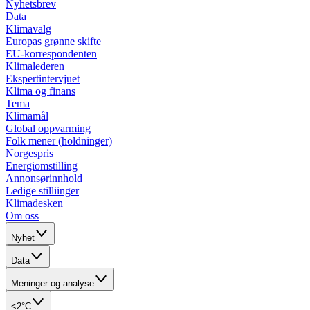
Nyhetsbrev
Data
Klimavalg
Europas grønne skifte
EU-korrespondenten
Klimalederen
Ekspertintervjuet
Klima og finans
Tema
Klimamål
Global oppvarming
Folk mener (holdninger)
Norgespris
Energiomstilling
Annonsørinnhold
Ledige stilliinger
Klimadesken
Om oss
Nyhet
Data
Meninger og analyse
<2°C