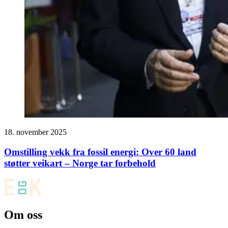
18. november 2025
Omstilling vekk fra fossil energi: Over 60 land
støtter veikart – Norge tar forbehold
Om oss