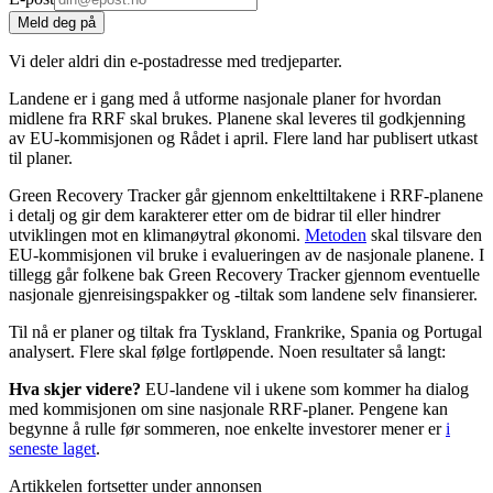
Meld deg på
Vi deler aldri din e-postadresse med tredjeparter.
Landene er i gang med å utforme nasjonale planer for hvordan
midlene fra RRF skal brukes. Planene skal leveres til godkjenning
av EU-kommisjonen og Rådet i april. Flere land har publisert utkast
til planer.
Green Recovery Tracker går gjennom enkelttiltakene i RRF-planene
i detalj og gir dem karakterer etter om de bidrar til eller hindrer
utviklingen mot en klimanøytral økonomi.
Metoden
skal tilsvare den
EU-kommisjonen vil bruke i evalueringen av de nasjonale planene. I
tillegg går folkene bak Green Recovery Tracker gjennom eventuelle
nasjonale gjenreisingspakker og -tiltak som landene selv finansierer.
Til nå er planer og tiltak fra Tyskland, Frankrike, Spania og Portugal
analysert. Flere skal følge fortløpende. Noen resultater så langt:
Hva skjer videre?
EU-landene vil i ukene som kommer ha dialog
med kommisjonen om sine nasjonale RRF-planer. Pengene kan
begynne å rulle før sommeren, noe enkelte investorer mener er
i
seneste laget
.
Artikkelen fortsetter under annonsen