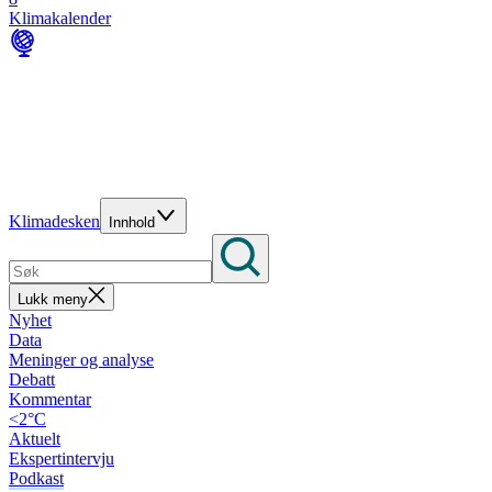
Klimakalender
Klimadesken
Innhold
Lukk meny
Nyhet
Data
Meninger og analyse
Debatt
Kommentar
<2°C
Aktuelt
Ekspertintervju
Podkast