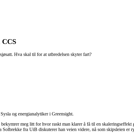
om CCS
øsatt. Hva skal til for at utbredelsen skyter fart?
 Sysla og energianalytiker i Greensight.
 bekymrer meg litt for hvor raskt man klarer å få til en skaleringseffekt g
olbrekke fra UiB diskuterer han veien videre, nå som skipsleien er ry