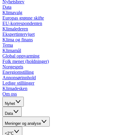
Nyhetsbrev
Data
Klimavalg
Europas grønne skifte
EU-korrespondenten
Klimalederen
Ekspertintervjuet
Klima og finans
Tema
Klimamål
Global oppvarming
Folk mener (holdninger)
Norgespris
Energiomstilling
Annonsørinnhold
Ledige stilliinger
Klimadesken
Om oss
Nyhet
Data
Meninger og analyse
<2°C