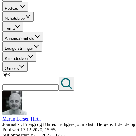
Podkast
Nyhetsbrev
Tema
Annonsørinnhold
Ledige stilliinger
Klimadesken
Om oss
Søk
Martin Larsen Hirth
Journalist, Energi og Klima. Tidligere journalist i Bergens Tidende og
Publisert
17.12.2020, 15:55
Sist oppdatert
25.11.2025, 16:53