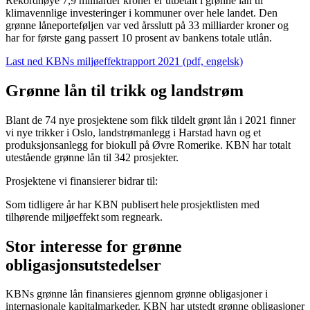
Rekordhøye 7,9 milliarder kroner er utbetalt i grønne lån til
klimavennlige investeringer i kommuner over hele landet. Den
grønne låneporteføljen var ved årsslutt på 33 milliarder kroner og
har for første gang passert 10 prosent av bankens totale utlån.
Last ned KBNs miljøeffektrapport 2021 (pdf, engelsk)
Grønne lån til trikk og landstrøm
Blant de 74 nye prosjektene som fikk tildelt grønt lån i 2021 finner
vi nye trikker i Oslo, landstrømanlegg i Harstad havn og et
produksjonsanlegg for biokull på Øvre Romerike. KBN har totalt
utestående grønne lån til 342 prosjekter.
Prosjektene vi finansierer bidrar til:
Som tidligere år har KBN publisert hele prosjektlisten med
tilhørende miljøeffekt som regneark.
Stor interesse for grønne
obligasjonsutstedelser
KBNs grønne lån finansieres gjennom grønne obligasjoner i
internasjonale kapitalmarkeder. KBN har utstedt grønne obligasjoner