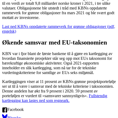
til en verdi av totalt 9,8 milliarder norske kroner i 2021, i tre ulike
valutaer. Obligasjonene ble utstedt i tråd med KBNs oppdaterte
rammeverk for grønne obligasjoner fra mars 2021 og ble svært godt
mottatt av investorene.
Last ned KBNs oppdaterte rammeverk for grønne obligasjoner (pdf,
engelsk)
Økende samsvar med EU-taksonomien
KBN var i fjor blant de første bankene til å gjøre en kartlegging av
hvordan finansierte prosjekter står seg opp mot EUs taksonomi for
bærekraftige økonomiske aktiviteter. Også 2021-rapporten
inneholder en slik kartlegging, som nå tar for de tekniske
vurderingskriteriene for samtlige av EUs seks miljømål.
Kartleggingen viser at 11 prosent av KBNs grønne prosjektportefølje
ser ut til å være i samsvar med de tekniske kriteriene i taksonomien.
Denne andelen har økt fra 9 prosent i 2020. 59 prosent av
porteføljen er vurdert til «samsvarer sannsynligvis».
Fullstendig
kartlegging kan lastes ned som regneark.
Facebook
Bluesky