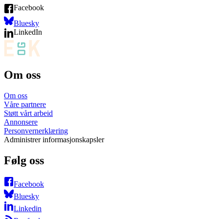
Facebook
Bluesky
LinkedIn
Om oss
Om oss
Våre partnere
Støtt vårt arbeid
Annonsere
Personvernerklæring
Administrer informasjonskapsler
Følg oss
Facebook
Bluesky
Linkedin