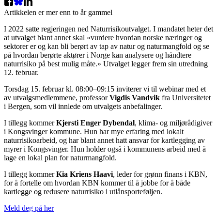
Artikkelen er mer enn to år gammel
I 2022 satte regjeringen ned Naturrisikoutvalget. I mandatet heter det
at utvalget blant annet skal «vurdere hvordan norske næringer og
sektorer er og kan bli berørt av tap av natur og naturmangfold og se
på hvordan berørte aktører i Norge kan analysere og håndtere
naturrisiko på best mulig måte.» Utvalget legger frem sin utredning
12. februar.
Torsdag 15. februar kl. 08:00–09:15 inviterer vi til webinar med et
av utvalgsmedlemmene, professor
Vigdis Vandvik
fra Universitetet
i Bergen, som vil innlede om utvalgets anbefalinger.
I tillegg kommer
Kjersti Enger Dybendal
, klima- og miljørådigiver
i Kongsvinger kommune. Hun har mye erfaring med lokalt
naturrisikoarbeid, og har blant annet hatt ansvar for kartlegging av
myrer i Kongsvinger. Hun holder også i kommunens arbeid med å
lage en lokal plan for naturmangfold.
I tillegg kommer
Kia Kriens Haavi
, leder for grønn finans i KBN,
for å fortelle om hvordan KBN kommer til å jobbe for å både
kartlegge og redusere naturrisiko i utlånsporteføljen.
Meld deg på her