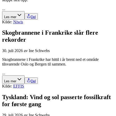
...
Les mer
Del
Kilde:
Niwis
Skogbrannene i Frankrike slår flere
rekorder
30. juli 2026
av
Ine Schwebs
Skogbrannene i Frankrike har hittil i år brent ned et område
tilsvarende Oslo og Bergen til sammen.
...
Les mer
Del
Kilde:
EFFIS
Tyskland: Vind og sol passerte fossilkraft
for første gang
29. juli 2026
av
Ine Schwebs