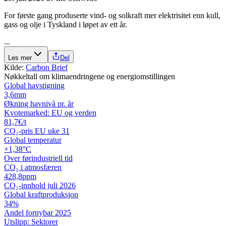
For første gang produserte vind- og solkraft mer elektrisitet enn kull,
gass og olje i Tyskland i løpet av ett år.
...
Les mer
Del
Kilde:
Carbon Brief
Nøkkeltall om klimaendringene og energiomstillingen
Global havstigning
3,6
mm
Økning havnivå pr. år
Kvotemarked: EU og verden
81,7
€/t
CO₂-pris EU uke 31
Global temperatur
+1,38
°C
Over førindustriell tid
CO₂ i atmosfæren
428,8
ppm
CO₂-innhold juli 2026
Global kraftproduksjon
34
%
Andel fornybar 2025
Utslipp: Sektorer