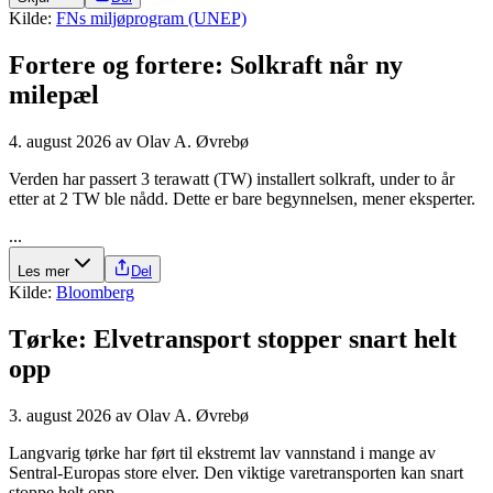
Kilde:
FNs miljøprogram (UNEP)
Fortere og fortere: Solkraft når ny
milepæl
4. august 2026
av
Olav A. Øvrebø
Verden har passert 3 terawatt (TW) installert solkraft, under to år
etter at 2 TW ble nådd. Dette er bare begynnelsen, mener eksperter.
...
Les mer
Del
Kilde:
Bloomberg
Tørke: Elve­transport stopper snart helt
opp
3. august 2026
av
Olav A. Øvrebø
Langvarig tørke har ført til ekstremt lav vannstand i mange av
Sentral-Europas store elver. Den viktige varetransporten kan snart
stoppe helt opp.