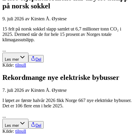
på norsk sokkel
9. juli 2026
av
Kirsten Å. Øystese
15 felt på norsk sokkel slapp samlet ut 6,7 millioner tonn CO₂ i
2025. Dermed står de for hele 15 prosent av Norges totale
klimagassutslipp.
...
Les mer
Del
Kilde:
tilnull
Rekordmange nye elektriske bybusser
7. juli 2026
av
Kirsten Å. Øystese
I løpet av første halvår 2026 fikk Norge 667 nye elektriske bybusser.
Det er 106 flere enn i hele 2025.
...
Les mer
Del
Kilde:
tilnull