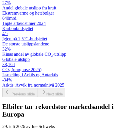
27
%
Andel globale utslipp fra kraft
Ekstremvarme og hetebølger
640
mrd.
Tapte arbeidstimer 2024
Karbon­budsjettet
4
år
Igjen på 1,5°C-budsjettet
De største utslipps­landene
32
%
Kinas andel av globale CO₂-utslipp
Globale utslipp
38,1
Gt
CO₂ (prognose 2025)
Issmelting i Arktis og Antarktis
-34
%
Arktis: Avvik fra normalnivå 2025
Previous slide
Next slide
Elbiler tar rekordstor markedsandel i
Europa
29. juli 2026
av
Ine Schwebs