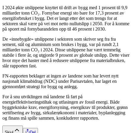
I 2024 økte utslippene knyttet til drift av bygg med 1 prosent til 9,9
milliarder tonn CO₂. Fornybar energi sto bare for 17,3 prosent av
energiforbruket i bygg. Det er langt etter det som trengs for at
sektoren skal være på vei mot netto nullutslipp i 2050. For å komme
på sporet må fornybarandelen opp til 46 prosent i 2030.
De «innebygde» utslippene i sektoren som skriver seg fra fra
sement, stål og aluminium som brukes i bygg, var på rundt 2,1
milliarder tonn CO₂ i 2024. Disse utslippene har vært temmelig
stabile i flere år, og utgjorde 9 prosent av globale utslipp. Dette viser
hvor mye det haster med å redusere utslippene fra materialbruken,
slår rapporten fast.
FN-rapporten beklager at ingen av landene som har levert nytt
nasjonalt klimabidrag (NDC) under Parisavtalen, har laget en
gjennomført strategi for bygg og anlegg.
For å snu utviklingen må landene få fart på
energieffektiviseringstiltak og utfasingen av fossil energi. Både
byggtekniske krav, energiforsyning, energikrav til produkter, grønn
sertifisering av bygg, sirkulærøkonomi i materialer, byplanlegging
og finans må spille sammen, konkluderer rapporten.
Skjul
Del