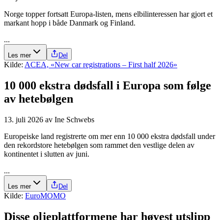
Norge topper fortsatt Europa-listen, mens elbilinteressen har gjort et
markant hopp i både Danmark og Finland.
...
Les mer
Del
Kilde:
ACEA, «New car registrations – First half 2026»
10 000 ekstra dødsfall i Europa som følge
av hetebølgen
13. juli 2026
av
Ine Schwebs
Europeiske land registrerte om mer enn 10 000 ekstra dødsfall under
den rekordstore hetebølgen som rammet den vestlige delen av
kontinentet i slutten av juni.
...
Les mer
Del
Kilde:
EuroMOMO
Disse olje­plattformene har høyest utslipp