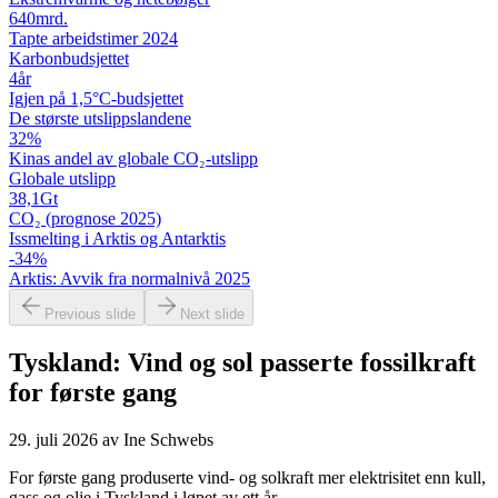
640
mrd.
Tapte arbeidstimer 2024
Karbon­budsjettet
4
år
Igjen på 1,5°C-budsjettet
De største utslipps­landene
32
%
Kinas andel av globale CO₂-utslipp
Globale utslipp
38,1
Gt
CO₂ (prognose 2025)
Issmelting i Arktis og Antarktis
-34
%
Arktis: Avvik fra normalnivå 2025
Previous slide
Next slide
Tyskland: Vind og sol passerte fossilkraft
for første gang
29. juli 2026
av
Ine Schwebs
For første gang produserte vind- og solkraft mer elektrisitet enn kull,
gass og olje i Tyskland i løpet av ett år.