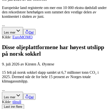
Europeiske land registrerte om mer enn 10 000 ekstra dødsfall under
den rekordstore hetebølgen som rammet den vestlige delen av
kontinentet i slutten av juni.
...
Les mer
Del
Kilde:
EuroMOMO
Disse olje­plattformene har høyest utslipp
på norsk sokkel
9. juli 2026
av
Kirsten Å. Øystese
15 felt på norsk sokkel slapp samlet ut 6,7 millioner tonn CO₂ i
2025. Dermed står de for hele 15 prosent av Norges totale
klimagassutslipp.
...
Les mer
Del
Kilde:
tilnull
Last inn flere