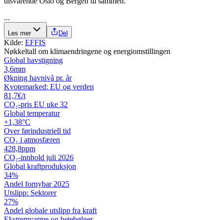
tilsvarende Oslo og Bergen til sammen.
...
Les mer
Del
Kilde:
EFFIS
Nøkkeltall om klimaendringene og energiomstillingen
Global havstigning
3,6
mm
Økning havnivå pr. år
Kvotemarked: EU og verden
81,7
€/t
CO₂-pris EU uke 32
Global temperatur
+1,38
°C
Over førindustriell tid
CO₂ i atmosfæren
428,8
ppm
CO₂-innhold juli 2026
Global kraftproduksjon
34
%
Andel fornybar 2025
Utslipp: Sektorer
27
%
Andel globale utslipp fra kraft
Ekstremvarme og hetebølger