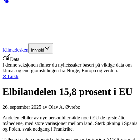
Klimadesken
Innhold
Data
I denne seksjonen finner du nyhetssaker basert på viktige data om
klima- og energiomstillingen fra Norge, Europa og verden.
✕ Lukk
Elbilandelen 15,8 prosent i EU
26. september 2025
av
Olav A. Øvrebø
Andelen elbiler av nye personbiler økte noe i EU de første åtte
månedene, med store variasjoner mellom land. Sterk økning i Spania
og Polen, svak nedgang i Frankrike.
Tallene fra den europeiske bilbransjens organisasjon ACEA viser at