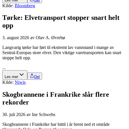
Les mer
Del
Kilde:
Bloomberg
Tørke: Elve­transport stopper snart helt
opp
3. august 2026
av
Olav A. Øvrebø
Langvarig tørke har ført til ekstremt lav vannstand i mange av
Sentral-Europas store elver. Den viktige varetransporten kan snart
stoppe helt opp.
...
Les mer
Del
Kilde:
Niwis
Skogbrannene i Frankrike slår flere
rekorder
30. juli 2026
av
Ine Schwebs
Skogbrannene i Frankrike har hittil i år brent ned et område