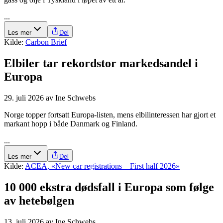
...
Les mer
Del
Kilde:
Carbon Brief
Elbiler tar rekordstor markedsandel i
Europa
29. juli 2026
av
Ine Schwebs
Norge topper fortsatt Europa-listen, mens elbilinteressen har gjort et
markant hopp i både Danmark og Finland.
...
Les mer
Del
Kilde:
ACEA, «New car registrations – First half 2026»
10 000 ekstra dødsfall i Europa som følge
av hetebølgen
13. juli 2026
av
Ine Schwebs