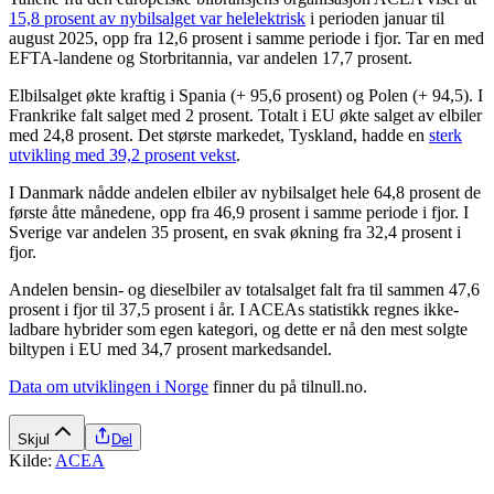
15,8 prosent av nybilsalget var helelektrisk
i perioden januar til
august 2025, opp fra 12,6 prosent i samme periode i fjor. Tar en med
EFTA-landene og Storbritannia, var andelen 17,7 prosent.
Elbilsalget økte kraftig i Spania (+ 95,6 prosent) og Polen (+ 94,5). I
Frankrike falt salget med 2 prosent. Totalt i EU økte salget av elbiler
med 24,8 prosent. Det største markedet, Tyskland, hadde en
sterk
utvikling med 39,2 prosent vekst
.
I Danmark nådde andelen elbiler av nybilsalget hele 64,8 prosent de
første åtte månedene, opp fra 46,9 prosent i samme periode i fjor. I
Sverige var andelen 35 prosent, en svak økning fra 32,4 prosent i
fjor.
Andelen bensin- og dieselbiler av totalsalget falt fra til sammen 47,6
prosent i fjor til 37,5 prosent i år. I ACEAs statistikk regnes ikke-
ladbare hybrider som egen kategori, og dette er nå den mest solgte
biltypen i EU med 34,7 prosent markedsandel.
Data om utviklingen i Norge
finner du på tilnull.no.
Skjul
Del
Kilde:
ACEA