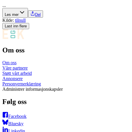
...
Les mer
Del
Kilde:
tilnull
Last inn flere
Om oss
Om oss
Våre partnere
Støtt vårt arbeid
Annonsere
Personvernerklæring
Administrer informasjonskapsler
Følg oss
Facebook
Bluesky
Linkedin