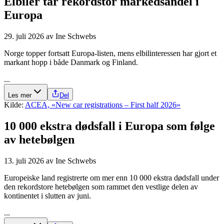
Elbiler tar rekordstor markedsandel i
Europa
29. juli 2026
av
Ine Schwebs
Norge topper fortsatt Europa-listen, mens elbilinteressen har gjort et
markant hopp i både Danmark og Finland.
...
Les mer
Del
Kilde:
ACEA, «New car registrations – First half 2026»
10 000 ekstra dødsfall i Europa som følge
av hetebølgen
13. juli 2026
av
Ine Schwebs
Europeiske land registrerte om mer enn 10 000 ekstra dødsfall under
den rekordstore hetebølgen som rammet den vestlige delen av
kontinentet i slutten av juni.
...