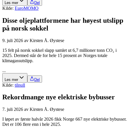
Les mer
Del
Kilde:
EuroMOMO
Disse olje­plattformene har høyest utslipp
på norsk sokkel
9. juli 2026
av
Kirsten Å. Øystese
15 felt på norsk sokkel slapp samlet ut 6,7 millioner tonn CO₂ i
2025. Dermed står de for hele 15 prosent av Norges totale
klimagassutslipp.
...
Les mer
Del
Kilde:
tilnull
Rekordmange nye elektriske bybusser
7. juli 2026
av
Kirsten Å. Øystese
I løpet av første halvår 2026 fikk Norge 667 nye elektriske bybusser.
Det er 106 flere enn i hele 2025.