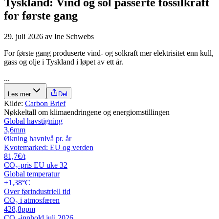
Tyskland: Vind og sol passerte fossilkraft
for første gang
29. juli 2026
av
Ine Schwebs
For første gang produserte vind- og solkraft mer elektrisitet enn kull,
gass og olje i Tyskland i løpet av ett år.
...
Les mer
Del
Kilde:
Carbon Brief
Nøkkeltall om klimaendringene og energiomstillingen
Global havstigning
3,6
mm
Økning havnivå pr. år
Kvotemarked: EU og verden
81,7
€/t
CO₂-pris EU uke 32
Global temperatur
+1,38
°C
Over førindustriell tid
CO₂ i atmosfæren
428,8
ppm
CO₂-innhold juli 2026