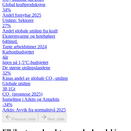
Global kraftproduksjon
34
%
Andel fornybar 2025
Utslipp: Sektorer
27
%
Andel globale utslipp fra kraft
Ekstremvarme og hetebølger
640
mrd.
Tapte arbeidstimer 2024
Karbon­budsjettet
4
år
Igjen på 1,5°C-budsjettet
De største utslipps­landene
32
%
Kinas andel av globale CO₂-utslipp
Globale utslipp
38,1
Gt
CO₂ (prognose 2025)
Issmelting i Arktis og Antarktis
-34
%
Arktis: Avvik fra normalnivå 2025
Previous slide
Next slide