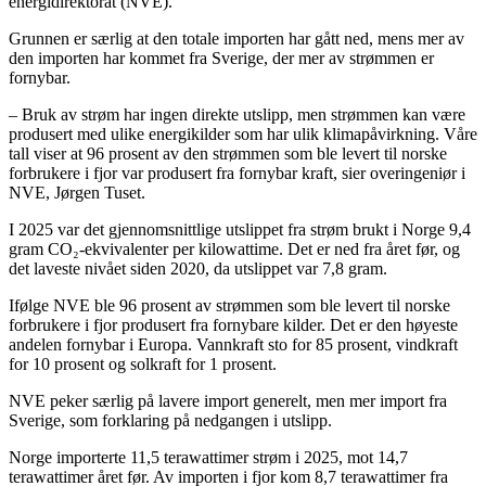
energidirektorat (NVE).
Grunnen er særlig at den totale importen har gått ned, mens mer av
den importen har kommet fra Sverige, der mer av strømmen er
fornybar.
– Bruk av strøm har ingen direkte utslipp, men strømmen kan være
produsert med ulike energikilder som har ulik klimapåvirkning. Våre
tall viser at 96 prosent av den strømmen som ble levert til norske
forbrukere i fjor var produsert fra fornybar kraft, sier overingeniør i
NVE, Jørgen Tuset.
I 2025 var det gjennomsnittlige utslippet fra strøm brukt i Norge 9,4
gram CO₂-ekvivalenter per kilowattime. Det er ned fra året før, og
det laveste nivået siden 2020, da utslippet var 7,8 gram.
Ifølge NVE ble 96 prosent av strømmen som ble levert til norske
forbrukere i fjor produsert fra fornybare kilder. Det er den høyeste
andelen fornybar i Europa. Vannkraft sto for 85 prosent, vindkraft
for 10 prosent og solkraft for 1 prosent.
NVE peker særlig på lavere import generelt, men mer import fra
Sverige, som forklaring på nedgangen i utslipp.
Norge importerte 11,5 terawattimer strøm i 2025, mot 14,7
terawattimer året før. Av importen i fjor kom 8,7 terawattimer fra