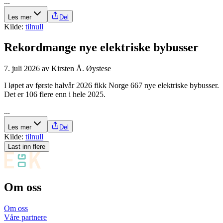
...
Les mer
Del
Kilde:
tilnull
Rekordmange nye elektriske bybusser
7. juli 2026
av
Kirsten Å. Øystese
I løpet av første halvår 2026 fikk Norge 667 nye elektriske bybusser.
Det er 106 flere enn i hele 2025.
...
Les mer
Del
Kilde:
tilnull
Last inn flere
Om oss
Om oss
Våre partnere