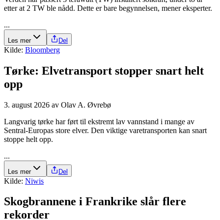
etter at 2 TW ble nådd. Dette er bare begynnelsen, mener eksperter.
...
Les mer
Del
Kilde:
Bloomberg
Tørke: Elve­transport stopper snart helt
opp
3. august 2026
av
Olav A. Øvrebø
Langvarig tørke har ført til ekstremt lav vannstand i mange av
Sentral-Europas store elver. Den viktige varetransporten kan snart
stoppe helt opp.
...
Les mer
Del
Kilde:
Niwis
Skogbrannene i Frankrike slår flere
rekorder