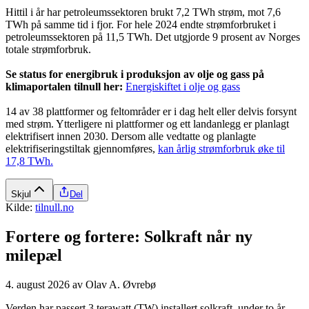
Hittil i år har petroleumssektoren brukt 7,2 TWh strøm, mot 7,6
TWh på samme tid i fjor. For hele 2024 endte strømforbruket i
petroleumssektoren på 11,5 TWh. Det utgjorde 9 prosent av Norges
totale strømforbruk.
Se status for energibruk i produksjon av olje og gass på
klimaportalen tilnull her:
Energiskiftet i olje og gass
14 av 38 plattformer og feltområder er i dag helt eller delvis forsynt
med strøm. Ytterligere ni plattformer og ett landanlegg er planlagt
elektrifisert innen 2030. Dersom alle vedtatte og planlagte
elektrifiseringstiltak gjennomføres,
kan årlig strømforbruk øke til
17,8 TWh.
Skjul
Del
Kilde:
tilnull.no
Fortere og fortere: Solkraft når ny
milepæl
4. august 2026
av
Olav A. Øvrebø
Verden har passert 3 terawatt (TW) installert solkraft, under to år