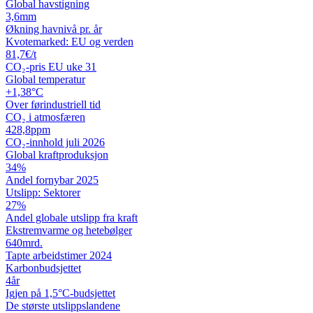
Global havstigning
3,6
mm
Økning havnivå pr. år
Kvotemarked: EU og verden
81,7
€/t
CO₂-pris EU uke 31
Global temperatur
+1,38
°C
Over førindustriell tid
CO₂ i atmosfæren
428,8
ppm
CO₂-innhold juli 2026
Global kraftproduksjon
34
%
Andel fornybar 2025
Utslipp: Sektorer
27
%
Andel globale utslipp fra kraft
Ekstremvarme og hetebølger
640
mrd.
Tapte arbeidstimer 2024
Karbon­budsjettet
4
år
Igjen på 1,5°C-budsjettet
De største utslipps­landene