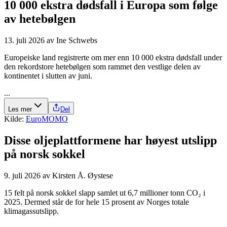
10 000 ekstra dødsfall i Europa som følge
av hetebølgen
13. juli 2026
av
Ine Schwebs
Europeiske land registrerte om mer enn 10 000 ekstra dødsfall under
den rekordstore hetebølgen som rammet den vestlige delen av
kontinentet i slutten av juni.
...
Les mer
Del
Kilde:
EuroMOMO
Disse olje­plattformene har høyest utslipp
på norsk sokkel
9. juli 2026
av
Kirsten Å. Øystese
15 felt på norsk sokkel slapp samlet ut 6,7 millioner tonn CO₂ i
2025. Dermed står de for hele 15 prosent av Norges totale
klimagassutslipp.