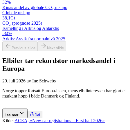
32
%
Kinas andel av globale CO₂-utslipp
Globale utslipp
38,1
Gt
CO₂ (prognose 2025)
Issmelting i Arktis og Antarktis
-34
%
Arktis: Avvik fra normalnivå 2025
Previous slide
Next slide
Elbiler tar rekordstor markedsandel i
Europa
29. juli 2026
av
Ine Schwebs
Norge topper fortsatt Europa-listen, mens elbilinteressen har gjort et
markant hopp i både Danmark og Finland.
...
Les mer
Del
Kilde:
ACEA, «New car registrations – First half 2026»