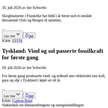
30. juli 2026
av
Ine Schwebs
Skogbrannene i Frankrike har hittil i år brent ned et område
tilsvarende Oslo og Bergen til sammen.
...
Les mer
Del
Kilde:
EFFIS
Tyskland: Vind og sol passerte fossilkraft
for første gang
29. juli 2026
av
Ine Schwebs
For første gang produserte vind- og solkraft mer elektrisitet enn kull,
gass og olje i Tyskland i løpet av ett år.
...
Les mer
Del
Kilde:
Carbon Brief
Nøkkeltall om klimaendringene og energiomstillingen