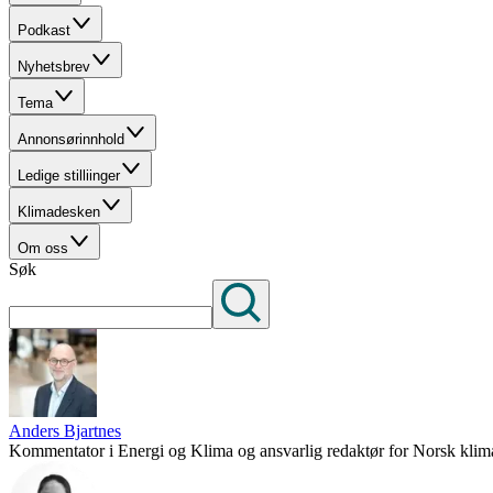
Podkast
Nyhetsbrev
Tema
Annonsørinnhold
Ledige stilliinger
Klimadesken
Om oss
Søk
Anders Bjartnes
Kommentator i Energi og Klima og ansvarlig redaktør for Norsk klima