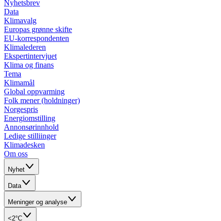
Nyhetsbrev
Data
Klimavalg
Europas grønne skifte
EU-korrespondenten
Klimalederen
Ekspertintervjuet
Klima og finans
Tema
Klimamål
Global oppvarming
Folk mener (holdninger)
Norgespris
Energiomstilling
Annonsørinnhold
Ledige stilliinger
Klimadesken
Om oss
Nyhet
Data
Meninger og analyse
<2°C