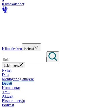
Klimakalender
Klimadesken
Innhold
Lukk meny
Nyhet
Data
Meninger og analyse
Debatt
Kommentar
<2°C
Aktuelt
Ekspertintervju
Podkast