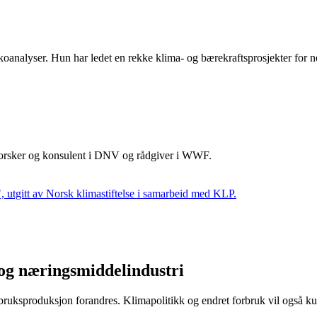
koanalyser. Hun har ledet en rekke klima‐ og bærekraftsprosjekter for n
, forsker og konsulent i DNV og rådgiver i WWF.
, utgitt av Norsk klimastiftelse i samarbeid med KLP.
 og næringsmiddelindustri
bruksproduksjon forandres. Klimapolitikk og endret forbruk vil også ku