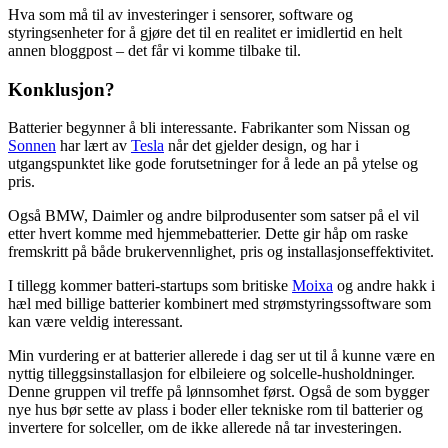
Hva som må til av investeringer i sensorer, software og
styringsenheter for å gjøre det til en realitet er imidlertid en helt
annen bloggpost – det får vi komme tilbake til.
Konklusjon?
Batterier begynner å bli interessante. Fabrikanter som Nissan og
Sonnen
har lært av
Tesla
når det gjelder design, og har i
utgangspunktet like gode forutsetninger for å lede an på ytelse og
pris.
Også BMW, Daimler og andre bilprodusenter som satser på el vil
etter hvert komme med hjemmebatterier. Dette gir håp om raske
fremskritt på både brukervennlighet, pris og installasjonseffektivitet.
I tillegg kommer batteri-startups som britiske
Moixa
og andre hakk i
hæl med billige batterier kombinert med strømstyringssoftware som
kan være veldig interessant.
Min vurdering er at batterier allerede i dag ser ut til å kunne være en
nyttig tilleggsinstallasjon for elbileiere og solcelle-husholdninger.
Denne gruppen vil treffe på lønnsomhet først. Også de som bygger
nye hus bør sette av plass i boder eller tekniske rom til batterier og
invertere for solceller, om de ikke allerede nå tar investeringen.