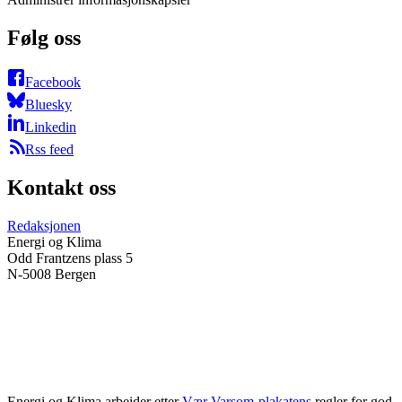
Følg oss
Facebook
Bluesky
Linkedin
Rss feed
Kontakt oss
Redaksjonen
Energi og Klima
Odd Frantzens plass 5
N-5008 Bergen
Energi og Klima arbeider etter
Vær Varsom-plakatens
regler for god