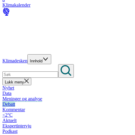
Klimakalender
Klimadesken
Innhold
Lukk meny
Nyhet
Data
Meninger og analyse
Debatt
Kommentar
<2°C
Aktuelt
Ekspertintervju
Podkast