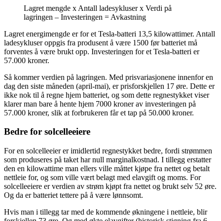
Lagret mengde x Antall ladesykluser x Verdi på
lagringen – Investeringen = Avkastning
Lagret energimengde er for et Tesla-batteri 13,5 kilowattimer. Antall
ladesykluser oppgis fra produsent å være 1500 før batteriet må
forventes å være brukt opp. Investeringen for et Tesla-batteri er
57.000 kroner.
Så kommer verdien på lagringen. Med prisvariasjonene innenfor en
dag den siste måneden (april-mai), er prisforskjellen 17 øre. Dette er
ikke nok til å regne hjem batteriet, og som dette regnestykket viser
klarer man bare å hente hjem 7000 kroner av investeringen på
57.000 kroner, slik at forbrukeren får et tap på 50.000 kroner.
Bedre for solcelleeiere
For en solcelleeier er imidlertid regnestykket bedre, fordi strømmen
som produseres på taket har null marginalkostnad. I tillegg erstatter
den en kilowattime man ellers ville måttet kjøpe fra nettet og betalt
nettleie for, og som ville vært belagt med elavgift og moms. For
solcelleeiere er verdien av strøm kjøpt fra nettet og brukt selv 52 øre.
Og da er batteriet tettere på å være lønnsomt.
Hvis man i tillegg tar med de kommende økningene i nettleie, blir
forskjellen 73 øre. Og med økte elavgifter (historisk stigning fra 6