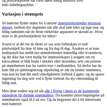
og prisforskjellene må være størst mulig innenfor hver
lade-/utladingssyklus.
Variasjon i strømpris
Så batteriet flytter strøm for å utnytte
strømprisforskjeller gjennom
døgnet
, mellom dyr dagstrøm når alle skal lade biler og lage mat, og
billig nattstrøm når de fleste elektriske apparater er skrudd av. Hvor
store er de prisforskjellene for tiden?
Svaret er at det for de fleste av oss som forbrukere er null
prisforskjell fra time til time og fra dag til dag. Årsaken er at man
tradisjonelt har meldt inn strømforbruket månedlig eller kvartalsvis,
og det ikke har vært mulig for strømselskapet å avgjøre om en
kilowattime er blitt brukt i oktober eller desember, selv om prisene
på strømbørsen kan ha variert mye i mellomtiden. Så derfor har du
bare fått en sjablongmessig stipulering av når du brukte strømmen,
som kan ha hatt lite med virkelighetens forbruk å gjøre, og du sparer
ingenting for deg selv ved å flytte forbruk fra dyr ettermiddag til
billig natt.
Men dette endrer seg nå når
alle i Norge i løpet av de kommende
månedene får digitale strømmålere
. Da kommer prissvingningene på
strømbørsen også til å nå oss. Og da begynner det å bli interessant
med batterier.