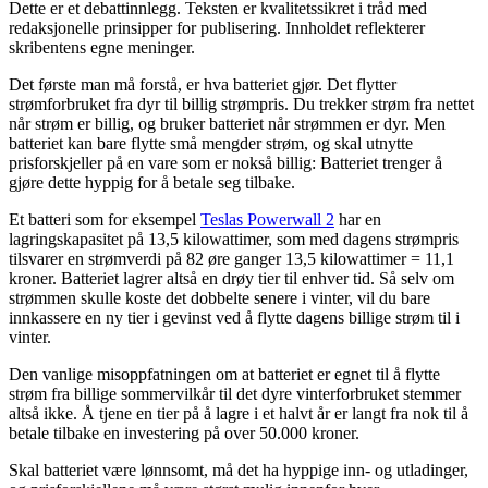
Dette er et debattinnlegg. Teksten er kvalitetssikret i tråd med
redaksjonelle prinsipper for publisering. Innholdet reflekterer
skribentens egne meninger.
Det første man må forstå, er hva batteriet gjør. Det flytter
strømforbruket fra dyr til billig strømpris. Du trekker strøm fra nettet
når strøm er billig, og bruker batteriet når strømmen er dyr. Men
batteriet kan bare flytte små mengder strøm, og skal utnytte
prisforskjeller på en vare som er nokså billig: Batteriet trenger å
gjøre dette hyppig for å betale seg tilbake.
Et batteri som for eksempel
Teslas Powerwall 2
har en
lagringskapasitet på 13,5 kilowattimer, som med dagens strømpris
tilsvarer en strømverdi på 82 øre ganger 13,5 kilowattimer = 11,1
kroner. Batteriet lagrer altså en drøy tier til enhver tid. Så selv om
strømmen skulle koste det dobbelte senere i vinter, vil du bare
innkassere en ny tier i gevinst ved å flytte dagens billige strøm til i
vinter.
Den vanlige misoppfatningen om at batteriet er egnet til å flytte
strøm fra billige sommervilkår til det dyre vinterforbruket stemmer
altså ikke. Å tjene en tier på å lagre i et halvt år er langt fra nok til å
betale tilbake en investering på over 50.000 kroner.
Skal batteriet være lønnsomt, må det ha hyppige inn- og utladinger,