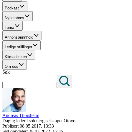
Podkast
Nyhetsbrev
Tema
Annonsørinnhold
Ledige stilliinger
Klimadesken
Om oss
Søk
Andreas Thorsheim
Daglig leder i solenergiselskapet Otovo.
Publisert
08.05.2017, 13:33
Sist oppdatert
28.03.2022, 15:36