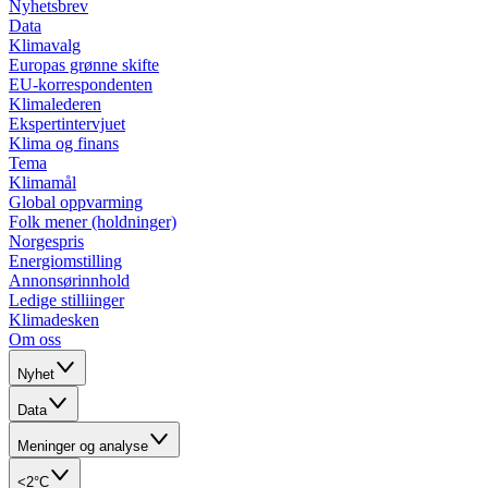
Nyhetsbrev
Data
Klimavalg
Europas grønne skifte
EU-korrespondenten
Klimalederen
Ekspertintervjuet
Klima og finans
Tema
Klimamål
Global oppvarming
Folk mener (holdninger)
Norgespris
Energiomstilling
Annonsørinnhold
Ledige stilliinger
Klimadesken
Om oss
Nyhet
Data
Meninger og analyse
<2°C