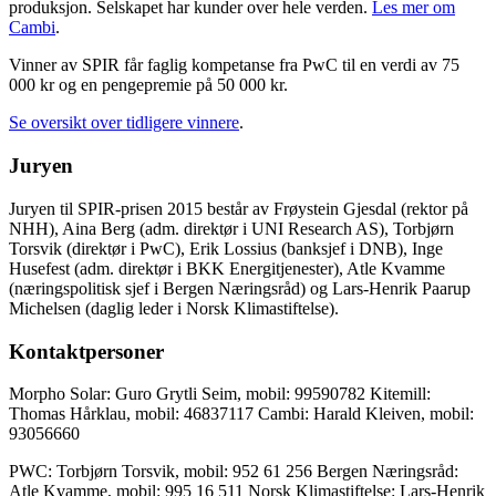
produksjon. Selskapet har kunder over hele verden.
Les mer om
Cambi
.
Vinner av SPIR får faglig kompetanse fra PwC til en verdi av 75
000 kr og en pengepremie på 50 000 kr.
Se oversikt over tidligere vinnere
.
Juryen
Juryen til SPIR-prisen 2015 består av Frøystein Gjesdal (rektor på
NHH), Aina Berg (adm. direktør i UNI Research AS), Torbjørn
Torsvik (direktør i PwC), Erik Lossius (banksjef i DNB), Inge
Husefest (adm. direktør i BKK Energitjenester), Atle Kvamme
(næringspolitisk sjef i Bergen Næringsråd) og Lars-Henrik Paarup
Michelsen (daglig leder i Norsk Klimastiftelse).
Kontaktpersoner
Morpho Solar: Guro Grytli Seim, mobil: 99590782
Kitemill:
Thomas Hårklau, mobil: 46837117
Cambi: Harald Kleiven, mobil:
93056660
PWC: Torbjørn Torsvik, mobil: 952 61 256
Bergen Næringsråd:
Atle Kvamme, mobil: 995 16 511
Norsk Klimastiftelse: Lars-Henrik