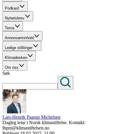
Podkast
Nyhetsbrev
Tema
Annonsørinnhold
Ledige stilliinger
Klimadesken
Om oss
Søk
Lars-Henrik Paarup Michelsen
Dagleg leiar i Norsk klimastiftelse. Kontakt:
lhpm@klimastiftelsen.no
Publisert
18.03.2015, 11:00