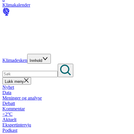
Klimakalender
Klimadesken
Innhold
Lukk meny
Nyhet
Data
Meninger og analyse
Debatt
Kommentar
<2°C
Aktuelt
Ekspertintervju
Podkast