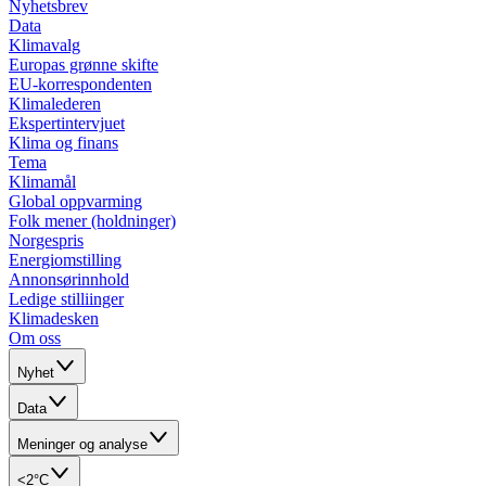
Nyhetsbrev
Data
Klimavalg
Europas grønne skifte
EU-korrespondenten
Klimalederen
Ekspertintervjuet
Klima og finans
Tema
Klimamål
Global oppvarming
Folk mener (holdninger)
Norgespris
Energiomstilling
Annonsørinnhold
Ledige stilliinger
Klimadesken
Om oss
Nyhet
Data
Meninger og analyse
<2°C