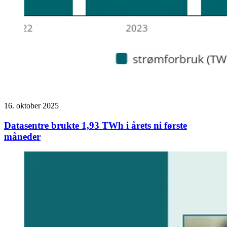
16. oktober 2025
Datasentre brukte 1,93 TWh i årets ni første
måneder