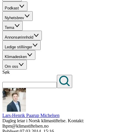
Podkast
Nyhetsbrev
Tema
Annonsørinnhold
Ledige stilliinger
Klimadesken
Om oss
Søk
Lars-Henrik Paarup Michelsen
Dagleg leiar i Norsk klimastiftelse. Kontakt:
lhpm@klimastiftelsen.no
Publisert
07.03.2014, 15:16