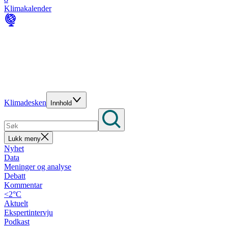
Klimakalender
Klimadesken
Innhold
Lukk meny
Nyhet
Data
Meninger og analyse
Debatt
Kommentar
<2°C
Aktuelt
Ekspertintervju
Podkast