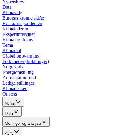
Nyhetsbrev
Data
Klimavalg
Europas grønne skifte
EU-korrespondenten
Klimalederen
Ekspertintervjuet
Klima og finans
Tema
Klimamål
Global oppvarming
Folk mener (holdninger)
Norgespris
Energiomstilling
Annonsørinnhold
Ledige stilliinger
Klimadesken
Om oss
Nyhet
Data
Meninger og analyse
<2°C