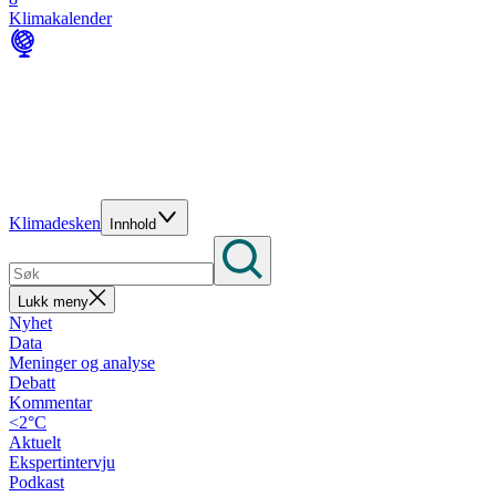
Klimakalender
Klimadesken
Innhold
Lukk meny
Nyhet
Data
Meninger og analyse
Debatt
Kommentar
<2°C
Aktuelt
Ekspertintervju
Podkast