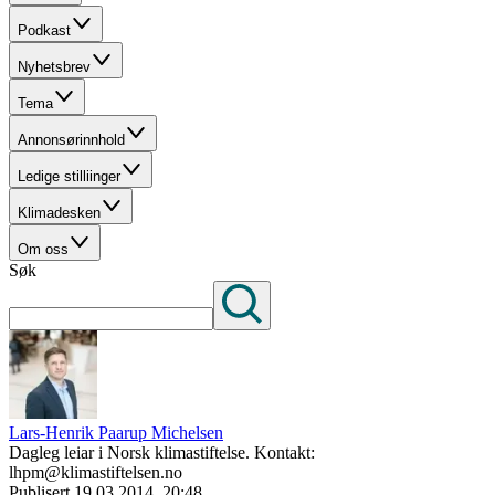
Podkast
Nyhetsbrev
Tema
Annonsørinnhold
Ledige stilliinger
Klimadesken
Om oss
Søk
Lars-Henrik Paarup Michelsen
Dagleg leiar i Norsk klimastiftelse. Kontakt:
lhpm@klimastiftelsen.no
Publisert
19.03.2014, 20:48