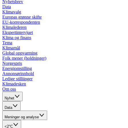
Nyhetsbrev
Data
Klimavalg
Europas grønne skifte
EU-korrespondenten
Klimalederen
Ekspertintervjuet
Klima og finans
Tema
Klimamål
Global oppvarming
Folk mener (holdninger)
Norgespris
Energiomstilling
Annonsørinnhold
Ledige stilliinger
Klimadesken
Om oss
Nyhet
Data
Meninger og analyse
<2°C