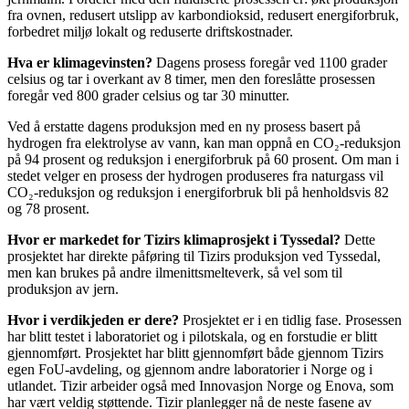
fra ovnen, redusert utslipp av karbondioksid, redusert energiforbruk,
forbedret miljø lokalt og reduserte driftskostnader.
Hva er klimagevinsten?
Dagens prosess foregår ved 1100 grader
celsius og tar i overkant av 8 timer, men den foreslåtte prosessen
foregår ved 800 grader celsius og tar 30 minutter.
Ved å erstatte dagens produksjon med en ny prosess basert på
hydrogen fra elektrolyse av vann, kan man oppnå en CO₂-reduksjon
på 94 prosent og reduksjon i energiforbruk på 60 prosent. Om man i
stedet velger en prosess der hydrogen produseres fra naturgass vil
CO₂-reduksjon og reduksjon i energiforbruk bli på henholdsvis 82
og 78 prosent.
Hvor er markedet for Tizirs klimaprosjekt i Tyssedal?
Dette
prosjektet har direkte påføring til Tizirs produksjon ved Tyssedal,
men kan brukes på andre ilmenittsmelteverk, så vel som til
produksjon av jern.
Hvor i verdikjeden er dere?
Prosjektet er i en tidlig fase. Prosessen
har blitt testet i laboratoriet og i pilotskala, og en forstudie er blitt
gjennomført. Prosjektet har blitt gjennomført både gjennom Tizirs
egen FoU-avdeling, og gjennom andre laboratorier i Norge og i
utlandet. Tizir arbeider også med Innovasjon Norge og Enova, som
har vært veldig støttende. Tizir planlegger nå de neste fasene av