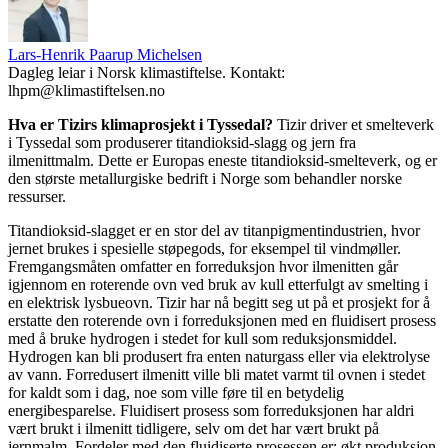
Lars-Henrik Paarup Michelsen
Dagleg leiar i Norsk klimastiftelse. Kontakt:
lhpm@klimastiftelsen.no
Hva er Tizirs klimaprosjekt i Tyssedal?
Tizir driver et smelteverk
i Tyssedal som produserer titandioksid-slagg og jern fra
ilmenittmalm. Dette er Europas eneste titandioksid-smelteverk, og er
den største metallurgiske bedrift i Norge som behandler norske
ressurser.
Titandioksid-slagget er en stor del av titanpigmentindustrien, hvor
jernet brukes i spesielle støpegods, for eksempel til vindmøller.
Fremgangsmåten omfatter en forreduksjon hvor ilmenitten går
igjennom en roterende ovn ved bruk av kull etterfulgt av smelting i
en elektrisk lysbueovn. Tizir har nå begitt seg ut på et prosjekt for å
erstatte den roterende ovn i forreduksjonen med en fluidisert prosess
med å bruke hydrogen i stedet for kull som reduksjonsmiddel.
Hydrogen kan bli produsert fra enten naturgass eller via elektrolyse
av vann. Forredusert ilmenitt ville bli matet varmt til ovnen i stedet
for kaldt som i dag, noe som ville føre til en betydelig
energibesparelse. Fluidisert prosess som forreduksjonen har aldri
vært brukt i ilmenitt tidligere, selv om det har vært brukt på
jernmalm. Fordeler med den fluidiserte prosessen er: økt produksjon