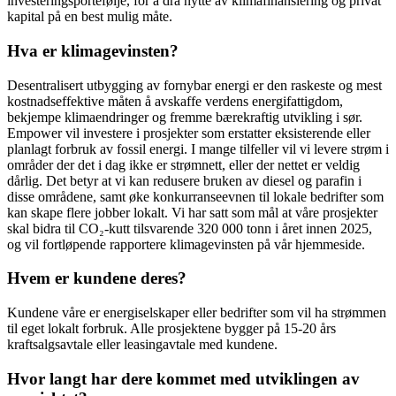
investeringsportefølje, for å dra nytte av klimafinansiering og privat
kapital på en best mulig måte.
Hva er klimagevinsten?
Desentralisert utbygging av fornybar energi er den raskeste og mest
kostnadseffektive måten å avskaffe verdens energifattigdom,
bekjempe klimaendringer og fremme bærekraftig utvikling i sør.
Empower vil investere i prosjekter som erstatter eksisterende eller
planlagt forbruk av fossil energi. I mange tilfeller vil vi levere strøm i
områder der det i dag ikke er strømnett, eller der nettet er veldig
dårlig. Det betyr at vi kan redusere bruken av diesel og parafin i
disse områdene, samt øke konkurranseevnen til lokale bedrifter som
kan skape flere jobber lokalt. Vi har satt som mål at våre prosjekter
skal bidra til CO₂-kutt tilsvarende 320 000 tonn i året innen 2025,
og vil fortløpende rapportere klimagevinsten på vår hjemmeside.
Hvem er kundene deres?
Kundene våre er energiselskaper eller bedrifter som vil ha strømmen
til eget lokalt forbruk. Alle prosjektene bygger på 15-20 års
kraftsalgsavtale eller leasingavtale med kundene.
Hvor langt har dere kommet med utviklingen av