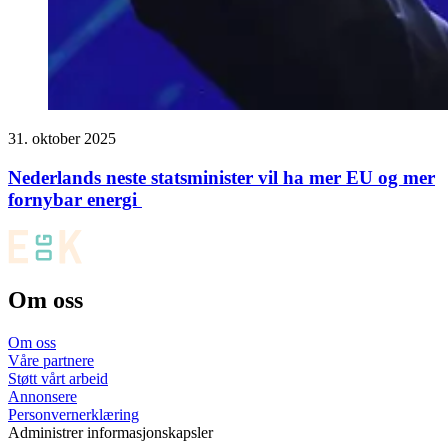
31. oktober 2025
Nederlands neste statsminister vil ha mer EU og mer
fornybar energi
Om oss
Om oss
Våre partnere
Støtt vårt arbeid
Annonsere
Personvernerklæring
Administrer informasjonskapsler