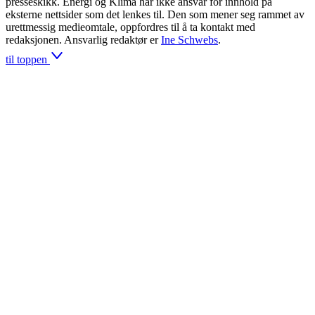
presseskikk. Energi og Klima har ikke ansvar for innhold på
eksterne nettsider som det lenkes til. Den som mener seg rammet av
urettmessig medieomtale, oppfordres til å ta kontakt med
redaksjonen. Ansvarlig redaktør er
Ine Schwebs
.
til toppen