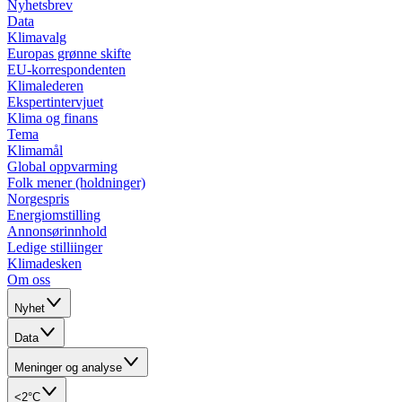
Nyhetsbrev
Data
Klimavalg
Europas grønne skifte
EU-korrespondenten
Klimalederen
Ekspertintervjuet
Klima og finans
Tema
Klimamål
Global oppvarming
Folk mener (holdninger)
Norgespris
Energiomstilling
Annonsørinnhold
Ledige stilliinger
Klimadesken
Om oss
Nyhet
Data
Meninger og analyse
<2°C