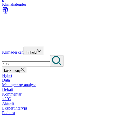
Klimakalender
Klimadesken
Innhold
Lukk meny
Nyhet
Data
Meninger og analyse
Debatt
Kommentar
<2°C
Aktuelt
Ekspertintervju
Podkast