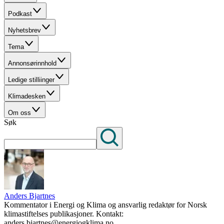
Podkast
Nyhetsbrev
Tema
Annonsørinnhold
Ledige stilliinger
Klimadesken
Om oss
Søk
Anders Bjartnes
Kommentator i Energi og Klima og ansvarlig redaktør for Norsk
klimastiftelses publikasjoner. Kontakt:
anders.bjartnes@energiogklima.no