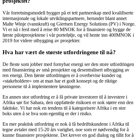
prosjektet?
Vår forretningsmodell bygger på et tett partnerskap med kvalifiserte
internasjonale og lokale utviklingspartnere, herunder blant annet
Malte Winje (vannkraft) og Giertsen Energy Solutions (PV) i Norge.
Vi er nå i ferd med å reise 80 MNOK for å finansiere og bygge de
første pilotprosjektene i vår portefølje, og vil hente inn 400MNOK i
2019 for videre utbygging av prosjekter.
Hva har vært de største utfordringene til nå?
De fleste som jobber med fornybar energi ser den store utfordringen
med finansiering av små prosjekter og desentralisert utbygging av
ren energi. Den første utfordringen er å overbevise kunder og
«stakeholdere» om at man har et godt konsept og de riktige
personene til å implementere løsningene.
En annen stor utfordring er å få private investorer til å investere i
Afrika sør for Sahara, den oppfattede risikoen er nok større enn den
faktiske. Vi har nok en tendens til å kategorisere Afrika i en stor
boks uten å se hva som egentlig er der i risiko.
En mer praktisk utfordring er nok å få bedriftskundene i Afrika til
tegne avtaler med 15-20 års varighet, noe som er nødvendig for å
kunne finansiere prosjektene. Det krever en god dialog og tillit for å