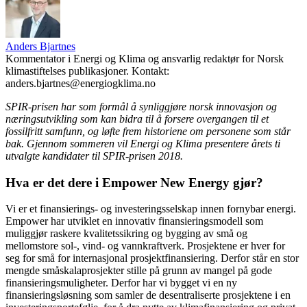
Anders Bjartnes
Kommentator i Energi og Klima og ansvarlig redaktør for Norsk
klimastiftelses publikasjoner. Kontakt:
anders.bjartnes@energiogklima.no
SPIR-prisen har som formål å synliggjøre norsk innovasjon og
næringsutvikling som kan bidra til å forsere overgangen til et
fossilfritt samfunn, og løfte frem historiene om personene som står
bak. Gjennom sommeren vil Energi og Klima presentere årets ti
utvalgte kandidater til SPIR-prisen 2018.
Hva er det dere i Empower New Energy gjør?
Vi er et finansierings- og investeringsselskap innen fornybar energi.
Empower har utviklet en innovativ finansieringsmodell som
muliggjør raskere kvalitetssikring og bygging av små og
mellomstore sol-, vind- og vannkraftverk. Prosjektene er hver for
seg for små for internasjonal prosjektfinansiering. Derfor står en stor
mengde småskalaprosjekter stille på grunn av mangel på gode
finansieringsmuligheter. Derfor har vi bygget vi en ny
finansieringsløsning som samler de desentraliserte prosjektene i en