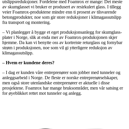
utslippsreduksjoner. Fordelene med Foamrox er mange: Det meste
av skumglasset vi bruker er produsert av resirkulert glass. I tillegg
veier Foamrox-produktene mindre enn ti prosent av tilsvarende
betongprodukter, noe som gir store reduksjoner i klimagassutslipp
fra transport og montering.
– Vi planlegger å bygge et eget produksjonsanlegg for skumglass-
plater i Norge, slik at enda mer av Foamrox-produksjonen skjer
hjemme. Da kan vi benytte oss av kortreiste returglass og fornybar
strøm i produksjonen, noe som vil gi ytterligere reduksjon av
klimagassutslipp.
– Hvem er kundene deres?
– I dag er kunden våre entreprenører som jobber med tunneler og
anleggsarbeid i Norge. De fleste er norske entreprenørselskaper,
men også store utenlandske entreprenører er aktuelle i disse
prosjektene. Foamrox har mange bruksområder, men vår satsing er
for øyeblikket rettet mot tunneler og anlegg.