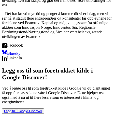
utvikling. Det har skapt, og gjør det fremdeles, store utfordringer for
oss.
– Det har krevd mye tid og penger å komme dit vi er i dag, men vi
ser nå at stadig flere entreprenører og konsulenter får opp øynene for
fordelene ved Foamrox. Kapital og rådgivningsstøtte fra offentlige
aktører som Innovasjon Norge, Innoventus Sør, Regionale
Forskningsfond/Næringsfond og Siva har vært helt avgjørende i
utviklingen av Foamrox.
Facebook
Bluesky
LinkedIn
Legg oss til som foretrukket kilde i
Google Discover!
Ved å legge oss til som foretrukket kilde i Google vil du blant annet
få opp flere av sakene våre i Google Discover. Dette hjelper oss
også med å nå ut til flere lesere som er interessert i klima- og
energinyheter.
Legg til i Google Discover