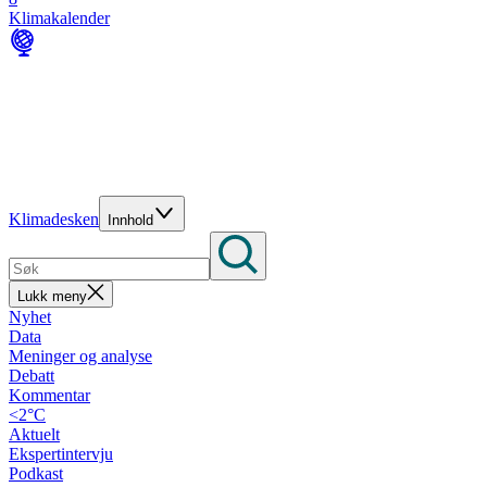
Klimakalender
Klimadesken
Innhold
Lukk meny
Nyhet
Data
Meninger og analyse
Debatt
Kommentar
<2°C
Aktuelt
Ekspertintervju
Podkast