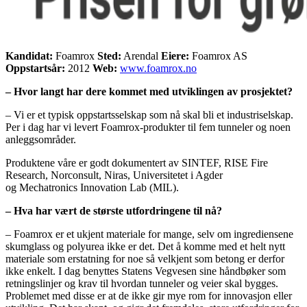
Kandidat:
Foamrox
Sted:
Arendal
Eiere:
Foamrox AS
Oppstartsår:
2012
Web:
www.foamrox.no
– Hvor langt har dere kommet med utviklingen av prosjektet?
– Vi er et typisk oppstartsselskap som nå skal bli et industriselskap.
Per i dag har vi levert Foamrox-produkter til fem tunneler og noen
anleggsområder.
Produktene våre er godt dokumentert av SINTEF, RISE Fire
Research, Norconsult, Niras, Universitetet i Agder
og Mechatronics Innovation Lab (MIL).
– Hva har vært de største utfordringene til nå?
– Foamrox er et ukjent materiale for mange, selv om ingrediensene
skumglass og polyurea ikke er det. Det å komme med et helt nytt
materiale som erstatning for noe så velkjent som betong er derfor
ikke enkelt. I dag benyttes Statens Vegvesen sine håndbøker som
retningslinjer og krav til hvordan tunneler og veier skal bygges.
Problemet med disse er at de ikke gir mye rom for innovasjon eller