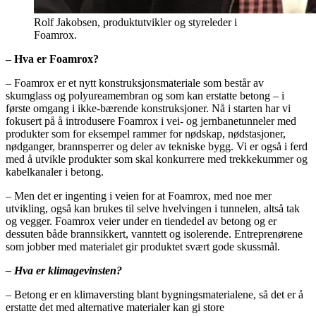
Rolf Jakobsen, produktutvikler og styreleder i
Foamrox.
– Hva er Foamrox?
– Foamrox er et nytt konstruksjonsmateriale som består av
skumglass og polyureamembran og som kan erstatte betong – i
første omgang i ikke-bærende konstruksjoner. Nå i starten har vi
fokusert på å introdusere Foamrox i vei- og jernbanetunneler med
produkter som for eksempel rammer for nødskap, nødstasjoner,
nødganger, brannsperrer og deler av tekniske bygg. Vi er også i ferd
med å utvikle produkter som skal konkurrere med trekkekummer og
kabelkanaler i betong.
– Men det er ingenting i veien for at Foamrox, med noe mer
utvikling, også kan brukes til selve hvelvingen i tunnelen, altså tak
og vegger. Foamrox veier under en tiendedel av betong og er
dessuten både brannsikkert, vanntett og isolerende. Entreprenørene
som jobber med materialet gir produktet svært gode skussmål.
– Hva er klimagevinsten?
– Betong er en klimaversting blant bygningsmaterialene, så det er å
erstatte det med alternative materialer kan gi store