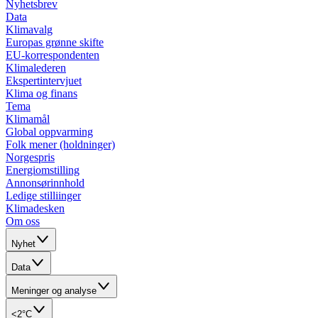
Nyhetsbrev
Data
Klimavalg
Europas grønne skifte
EU-korrespondenten
Klimalederen
Ekspertintervjuet
Klima og finans
Tema
Klimamål
Global oppvarming
Folk mener (holdninger)
Norgespris
Energiomstilling
Annonsørinnhold
Ledige stilliinger
Klimadesken
Om oss
Nyhet
Data
Meninger og analyse
<2°C