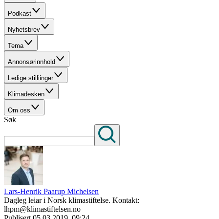
Podkast
Nyhetsbrev
Tema
Annonsørinnhold
Ledige stilliinger
Klimadesken
Om oss
Søk
Lars-Henrik Paarup Michelsen
Dagleg leiar i Norsk klimastiftelse. Kontakt:
lhpm@klimastiftelsen.no
Publisert
05.03.2019, 09:24