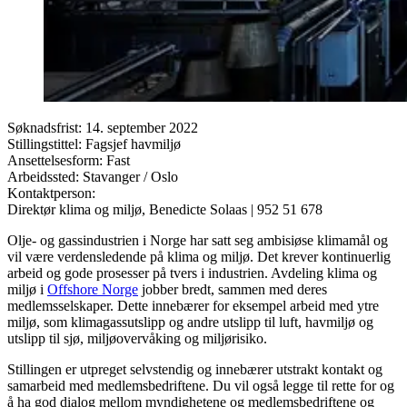
Søknadsfrist:
14. september 2022
Stillingstittel:
Fagsjef havmiljø
Ansettelsesform:
Fast
Arbeidssted:
Stavanger / Oslo
Kontaktperson:
Direktør klima og miljø, Benedicte Solaas
| 952 51 678
Olje- og gassindustrien i Norge har satt seg ambisiøse klimamål og
vil være verdensledende på klima og miljø. Det krever kontinuerlig
arbeid og gode prosesser på tvers i industrien. Avdeling klima og
miljø i
Offshore Norge
jobber bredt, sammen med deres
medlemsselskaper. Dette innebærer for eksempel arbeid med ytre
miljø, som klimagassutslipp og andre utslipp til luft, havmiljø og
utslipp til sjø, miljøovervåking og miljørisiko.
Stillingen er utpreget selvstendig og innebærer utstrakt kontakt og
samarbeid med medlemsbedriftene. Du vil også legge til rette for og
å ha god dialog mellom myndighetene og medlemsbedriftene og