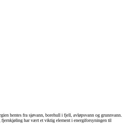
ien hentes fra sjøvann, borehull i fjell, avløpsvann og grunnvann.
jernkjøling har vært et viktig element i energiforsyningen til