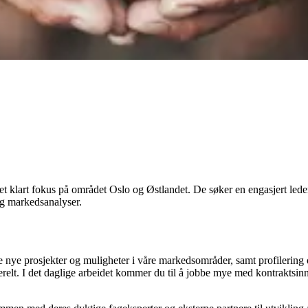
t klart fokus på området Oslo og Østlandet. De søker en engasjert leder
og markedsanalyser.
isere nye prosjekter og muligheter i våre markedsområder, samt profileri
erelt. I det daglige arbeidet kommer du til å jobbe mye med kontraktsin