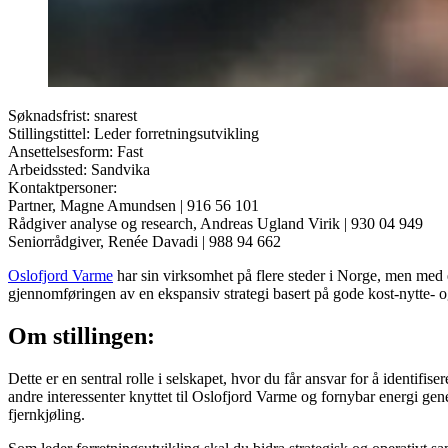
Søknadsfrist:
snarest
Stillingstittel:
Leder forretningsutvikling
Ansettelsesform:
Fast
Arbeidssted:
Sandvika
Kontaktpersoner:
Partner, Magne Amundsen
| 916 56 101
Rådgiver analyse og research, Andreas Ugland Virik
| 930 04 949
Seniorrådgiver, Renée Davadi
| 988 94 662
Oslofjord Varme
har sin virksomhet på flere steder i Norge, men med e
gjennomføringen av en ekspansiv strategi basert på gode kost-nytte- 
Om stillingen:
Dette er en sentral rolle i selskapet, hvor du får ansvar for å identif
andre interessenter knyttet til Oslofjord Varme og fornybar energi gen
fjernkjøling.