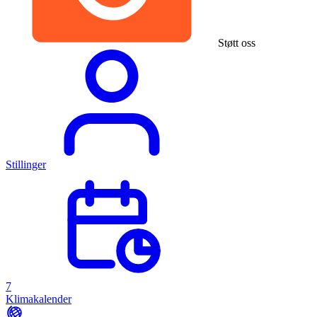
Støtt oss
Stillinger
7
Klimakalender