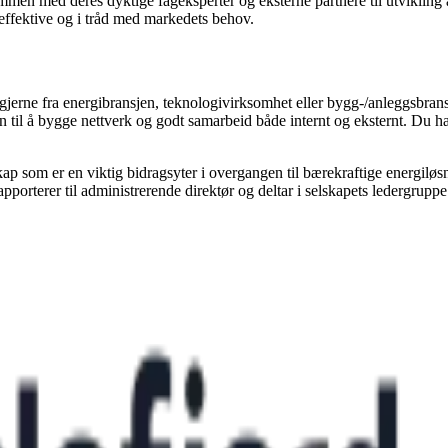
ammen med deres dyktige fageksperter og eksterne partnere til utvikling
 effektive og i tråd med markedets behov.
gjerne fra energibransjen, teknologivirksomhet eller bygg-/anleggsbrans
en til å bygge nettverk og godt samarbeid både internt og eksternt. Du 
lskap som er en viktig bidragsyter i overgangen til bærekraftige energilø
pporterer til administrerende direktør og deltar i selskapets ledergruppe