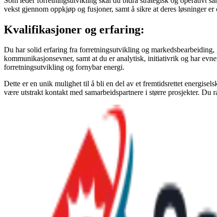
Som leder forretningsutvikling skal du bidra strategisk og operativt s
vekst gjennom oppkjøp og fusjoner, samt å sikre at deres løsninger er
Kvalifikasjoner og erfaring:
Du har solid erfaring fra forretningsutvikling og markedsbearbeiding, 
kommunikasjonsevner, samt at du er analytisk, initiativrik og har evn
forretningsutvikling og fornybar energi.
Dette er en unik mulighet til å bli en del av et fremtidsrettet energise
være utstrakt kontakt med samarbeidspartnere i større prosjekter. Du ra