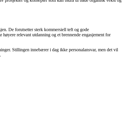
 av prosjekter og konsepter som kan bidra til både organisk vekst og
jen. De forutsetter sterk kommersiell teft og gode
har høyere relevant utdanning og et brennende engasjement for
sninger. Stillingen innebærer i dag ikke personalansvar, men det vil
.