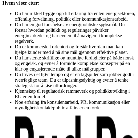
Hvem vi ser etter:
Du har rukket bygge opp litt erfaring fra enten energisektoren,
offentlig forvaltning, politikk eller kommunikasjonsarbeid.
Du har en god forståelse av energipolitiske spørsmål. Du
forstår hvordan politikk og reguleringer påvirker
energimarkedet og har evnen til å navigere i komplekse
regelverk.
Du er kommersielt orientert og forstår hvordan man kan
hjelpe kunder med å nå sine mål gjennom effektive planer.
Du har sterke skriftlige og muntlige ferdigheter på både norsk
og engelsk, og evner å formidle komplekse konsepter på en
klar og engasjerende måte til ulike målgrupper.
Du trives i et høyt tempo og er en lagspiller som jobber godt i
tverrfaglige team. Du er tilpasningsdyktig og evner å tenke
strategisk for å løse utfordringer.
Kjennskap til regulatorisk rammeverk og politikkutvikling i
EU er en fordel.
Noe erfaring fra konsulentarbeid, PR, kommunikasjon eller
myndighetskontakt/public affairs er en fordel.