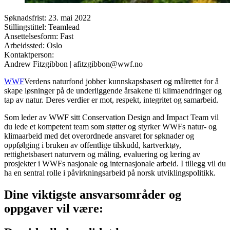
Søknadsfrist:
23. mai 2022
Stillingstittel:
Teamlead
Ansettelsesform:
Fast
Arbeidssted:
Oslo
Kontaktperson:
Andrew Fitzgibbon
| afitzgibbon@wwf.no
WWF
Verdens naturfond jobber kunnskapsbasert og målrettet for å
skape løsninger på de underliggende årsakene til klimaendringer og
tap av natur. Deres verdier er mot, respekt, integritet og samarbeid.
Som leder av WWF sitt Conservation Design and Impact Team vil
du lede et kompetent team som støtter og styrker WWFs natur- og
klimaarbeid med det overordnede ansvaret for søknader og
oppfølging i bruken av offentlige tilskudd, kartverktøy,
rettighetsbasert naturvern og måling, evaluering og læring av
prosjekter i WWFs nasjonale og internasjonale arbeid. I tillegg vil du
ha en sentral rolle i påvirkningsarbeid på norsk utviklingspolitikk.
Dine viktigste ansvarsområder og
oppgaver vil være: