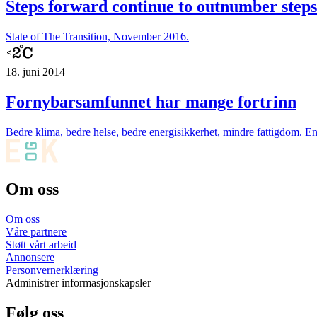
Steps forward continue to outnumber steps
State of The Transition, November 2016.
18. juni 2014
Fornybarsamfunnet har mange fortrinn
Bedre klima, bedre helse, bedre energisikkerhet, mindre fattigdom. En u
Om oss
Om oss
Våre partnere
Støtt vårt arbeid
Annonsere
Personvernerklæring
Administrer informasjonskapsler
Følg oss