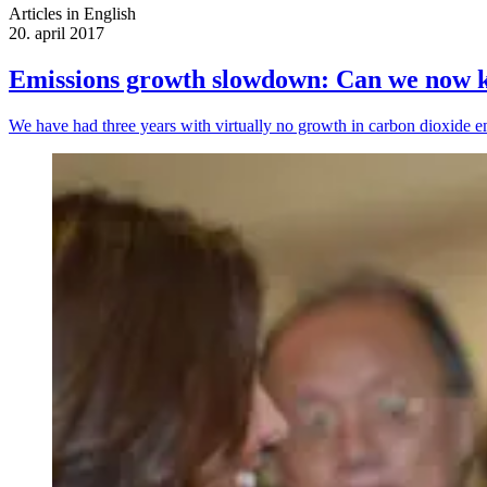
Articles in English
20. april 2017
Emissions growth slowdown: Can we now 
We have had three years with virtually no growth in carbon dioxide e