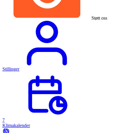
Støtt oss
Stillinger
7
Klimakalender