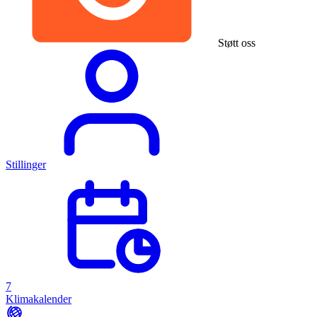
Støtt oss
Stillinger
7
Klimakalender