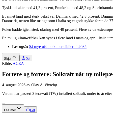
Tyskland økte med 41,3 prosent, Frankrike med 48,2 og Storbritannia med
Et annet land med sterk vekst var Danmark med 42,8 prosent. Danmark
Danmark, nesten like mange som i Italia og et godt stykke foran de 37
Polen hadde igjen sterk økning med 49 prosent. Flere av de østeuropei
En mulig «Iran-effekt» kan synes i flere land i mars og april. Italia 
Les også:
Så mye utslipp kutter elbiler til 2035
Skjul
Del
Kilde:
ACEA
Fortere og fortere: Solkraft når ny milepæ
4. august 2026
av
Olav A. Øvrebø
Verden har passert 3 terawatt (TW) installert solkraft, under to år ett
...
Les mer
Del