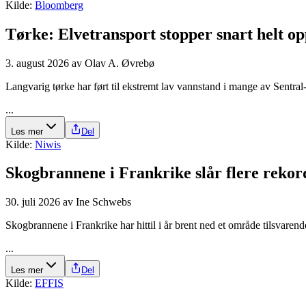
Kilde:
Bloomberg
Tørke: Elve­transport stopper snart helt o
3. august 2026
av
Olav A. Øvrebø
Langvarig tørke har ført til ekstremt lav vannstand i mange av Sentral
...
Les mer
Del
Kilde:
Niwis
Skogbrannene i Frankrike slår flere rekor
30. juli 2026
av
Ine Schwebs
Skogbrannene i Frankrike har hittil i år brent ned et område tilsvare
...
Les mer
Del
Kilde:
EFFIS