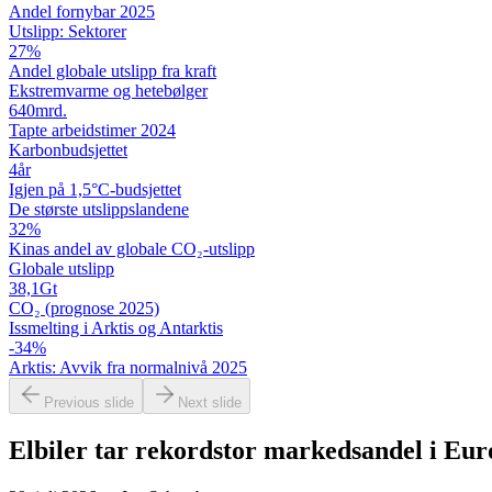
Andel fornybar 2025
Utslipp: Sektorer
27
%
Andel globale utslipp fra kraft
Ekstremvarme og hetebølger
640
mrd.
Tapte arbeidstimer 2024
Karbon­budsjettet
4
år
Igjen på 1,5°C-budsjettet
De største utslipps­landene
32
%
Kinas andel av globale CO₂-utslipp
Globale utslipp
38,1
Gt
CO₂ (prognose 2025)
Issmelting i Arktis og Antarktis
-34
%
Arktis: Avvik fra normalnivå 2025
Previous slide
Next slide
Elbiler tar rekordstor markedsandel i Eu