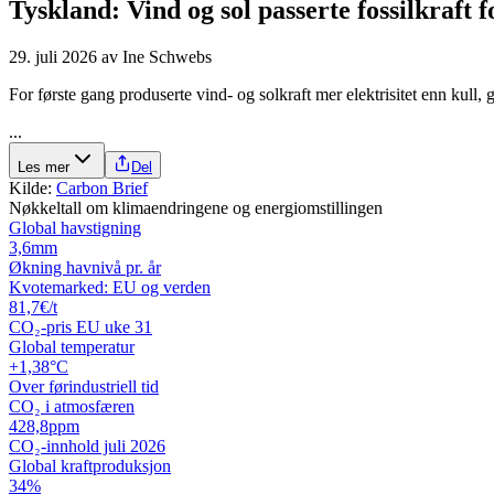
Tyskland: Vind og sol passerte fossilkraft f
29. juli 2026
av
Ine Schwebs
For første gang produserte vind- og solkraft mer elektrisitet enn kull, ga
...
Les mer
Del
Kilde:
Carbon Brief
Nøkkeltall om klimaendringene og energiomstillingen
Global havstigning
3,6
mm
Økning havnivå pr. år
Kvotemarked: EU og verden
81,7
€/t
CO₂-pris EU uke 31
Global temperatur
+1,38
°C
Over førindustriell tid
CO₂ i atmosfæren
428,8
ppm
CO₂-innhold juli 2026
Global kraftproduksjon
34
%