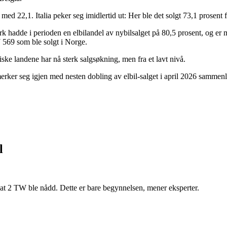
 22,1. Italia peker seg imidlertid ut: Her ble det solgt 73,1 prosent fl
 hadde i perioden en elbilandel av nybilsalget på 80,5 prosent, og er
 569 som ble solgt i Norge.
ske landene har nå sterk salgsøkning, men fra et lavt nivå.
utmerker seg igjen med nesten dobling av elbil-salget i april 2026 samm
l
er at 2 TW ble nådd. Dette er bare begynnelsen, mener eksperter.