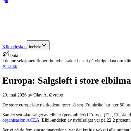
Klimadesken
Innhold
Data
I denne seksjonen finner du nyhetssaker basert på viktige data om kl
✕ Lukk
Europa: Salgsløft i store elbil­m
29. mai 2026
av
Olav A. Øvrebø
De store europeiske markedene rører på seg. Frankrike har nær 50 prosent
Samlet sett økte salget av elbiler (personbiler) i Europa (EU, Efta-l
organisasjon ACEA
. Elbil-andelen av nybilsalget var på 22,2 prosent.
Ser vi på de fem største markedene, var det kraftig vekst i alle unntatt