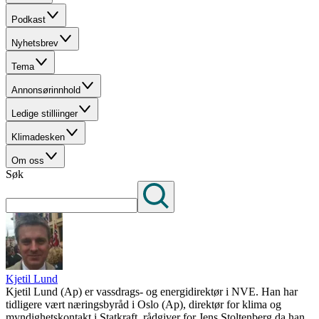
Podkast
Nyhetsbrev
Tema
Annonsørinnhold
Ledige stilliinger
Klimadesken
Om oss
Søk
Kjetil Lund
Kjetil Lund (Ap) er vassdrags- og energidirektør i NVE. Han har
tidligere vært næringsbyråd i Oslo (Ap), direktør for klima og
myndighetskontakt i Statkraft, rådgiver for Jens Stoltenberg da han