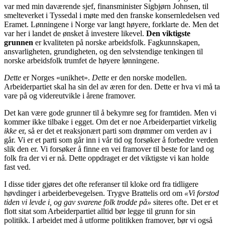
var med min daværende sjef, finansminister Sigbjørn Johnsen, til
smelteverket i Tyssedal i møte med den franske konsernledelsen ved
Eramet. Lønningene i Norge var langt høyere, forklarte de. Men det
var her i landet de ønsket å investere likevel.
Den viktigste
grunnen
er kvaliteten på norske arbeidsfolk. Fagkunnskapen,
ansvarligheten, grundigheten, og den selvstendige tenkingen til
norske arbeidsfolk trumfet de høyere lønningene.
Dette
er Norges «unikhet».
Dette
er den norske modellen.
Arbeiderpartiet skal ha sin del av æren for den. Dette er hva vi må ta
vare på og videreutvikle i årene framover.
Det kan være gode grunner til å bekymre seg for framtiden. Men vi
kommer ikke tilbake i egget. Om det er noe Arbeiderpartiet virkelig
ikke
er, så er det et reaksjonært parti som drømmer om verden av i
går. Vi er et parti som går inn i vår tid og forsøker å forbedre verden
slik den er. Vi forsøker å finne en vei framover til beste for land og
folk fra der vi er nå. Dette oppdraget er det viktigste vi kan holde
fast ved.
I disse tider gjøres det ofte referanser til kloke ord fra tidligere
høvdinger i arbeiderbevegelsen. Trygve Brattelis ord om
«Vi forstod
tiden vi levde i, og gav svarene folk trodde på»
siteres ofte. Det er et
flott sitat som Arbeiderpartiet alltid bør legge til grunn for sin
politikk. I arbeidet med å utforme politikken framover, bør vi også