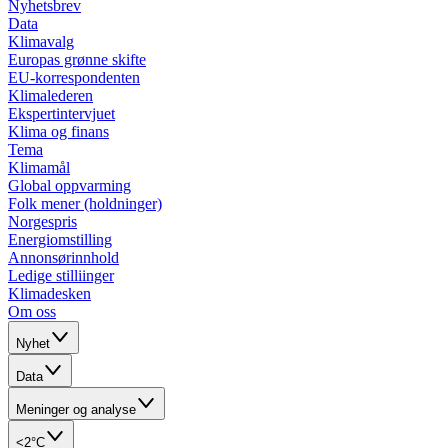
Nyhetsbrev
Data
Klimavalg
Europas grønne skifte
EU-korrespondenten
Klimalederen
Ekspertintervjuet
Klima og finans
Tema
Klimamål
Global oppvarming
Folk mener (holdninger)
Norgespris
Energiomstilling
Annonsørinnhold
Ledige stilliinger
Klimadesken
Om oss
Nyhet
Data
Meninger og analyse
<2°C