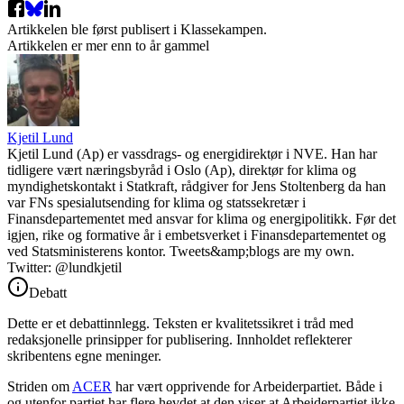
Artikkelen ble først publisert
i Klassekampen.
Artikkelen er mer enn to år gammel
Kjetil Lund
Kjetil Lund (Ap) er vassdrags- og energidirektør i NVE. Han har
tidligere vært næringsbyråd i Oslo (Ap), direktør for klima og
myndighetskontakt i Statkraft, rådgiver for Jens Stoltenberg da han
var FNs spesialutsending for klima og statssekretær i
Finansdepartementet med ansvar for klima og energipolitikk. Før det
igjen, rike og formative år i embetsverket i Finansdepartementet og
ved Statsministerens kontor. Tweets&amp;blogs are my own.
Twitter: @lundkjetil
Debatt
Dette er et debattinnlegg. Teksten er kvalitetssikret i tråd med
redaksjonelle prinsipper for publisering. Innholdet reflekterer
skribentens egne meninger.
Striden om
ACER
har vært opprivende for Arbeiderpartiet. Både i
og utenfor partiet har flere hevdet at den viser at Arbeiderpartiet ikke