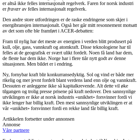
er altså ikke felles internasjonalt regelverk. Faren for norsk industri
er
fravær
av felles internasjonalt regelverk.
Den andre store utfordringen er de raske endringene som skjer i
energibransjen internasjonalt. Også her går mitt resonnement motsatt
av det som ofte ble framført i ACER-debatten:
Fram til nylig har det meste av energien i verden blitt produsert på
kull, olje, gass, vannkraft og atomkraft. Disse teknologiene har til
felles at de geografisk er svært ulikt fordelt. Noen få land har dem,
de fleste har dem ikke. Norge har i flere tiår nytt godt av denne
situasjonen. Men bildet er i endring.
Ny, fornybar kraft blir konkurransedyktig. Sol og vind er både mer
rikelig og mer jevnt fordelt blant verdens land enn olje og vannkraft.
Dessuten er anleggene ikke så kapitalkrevende. Alt dette vil øke
tilgangen og trolig presse prisene på kraft nedover. Den sannsynlige
utviklingen er ikke at norsk industris «unikhet» forsvinner fordi vi
ikke lenger har billig kraft. Den mest sannsynlige utviklingen er at
vår «unikhet» forsvinner fordi en rekke land får billig kraft.
Artikkelen fortsetter under annonsen
Annonse
Våre partnere