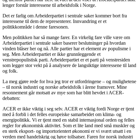
lenger forstår interessene til arbeidsfolk i Norge.
Det er farlig om Arbeiderpartiet i sentrale saker kommer bort fra
interessene til dem de representerer. Innvandring er et
politikkområde i denne faresonen.
Men politikken har så mange farer. En virkelig fare ville være om
Arbeiderpartiet i sentrale saker baserer beslutninger på hvordan
vinden blåser her og nå. Alle partier har et element av populisme i
seg. Men Arbeiderpartiet er ikke grunnleggende et
venstrepopulistisk parti. Arbeiderpartiet er et parti på venstresiden
som legger stor vekt på å analysere de langsiktige interessene til land
og folk.
La meg gjøre rede for hva jeg tror er utfordringene – og mulighetene
– til norsk industri og norske arbeidsfolk i årene framover. Mine
resonnement går motsatt av mye som har blitt hevdet i ACER-
debatten:
ACER er ikke viktig i seg selv. ACER er viktig fordi Norge er tjent
med å forbli i det felles europeiske samarbeidet om klima- og
energipolitikk. Vi er tjent med en stabil internasjonal orden og felles
regler for økonomisk aktivitet. Som et lite land med små muskler og
en sterk eksport- og importorientert økonomi er vi svært utsatt i en
verden med handelskrig og høye tollsatser. Faren for norsk industri