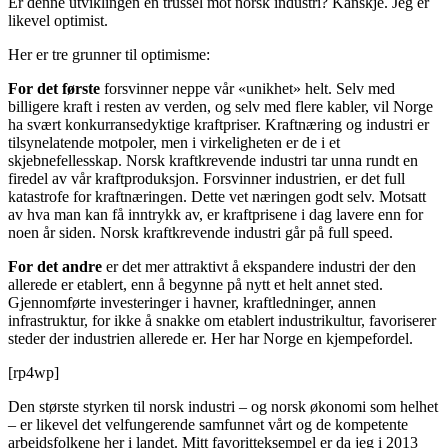
Er denne utviklingen en trussel mot norsk industri? Kanskje. Jeg er
likevel optimist.
Her er tre grunner til optimisme:
For det første
forsvinner neppe vår «unikhet» helt. Selv med
billigere kraft i resten av verden, og selv med flere kabler, vil Norge
ha svært konkurransedyktige kraftpriser. Kraftnæring og industri er
tilsynelatende motpoler, men i virkeligheten er de i et
skjebnefellesskap. Norsk kraftkrevende industri tar unna rundt en
firedel av vår kraftproduksjon. Forsvinner industrien, er det full
katastrofe for kraftnæringen. Dette vet næringen godt selv. Motsatt
av hva man kan få inntrykk av, er kraftprisene i dag lavere enn for
noen år siden. Norsk kraftkrevende industri går på full speed.
For det andre
er det mer attraktivt å ekspandere industri der den
allerede er etablert, enn å begynne på nytt et helt annet sted.
Gjennomførte investeringer i havner, kraftledninger, annen
infrastruktur, for ikke å snakke om etablert industrikultur, favoriserer
steder der industrien allerede er. Her har Norge en kjempefordel.
[rp4wp]
Den største styrken til norsk industri – og norsk økonomi som helhet
– er likevel det velfungerende samfunnet vårt og de kompetente
arbeidsfolkene her i landet. Mitt favoritteksempel er da jeg i 2013