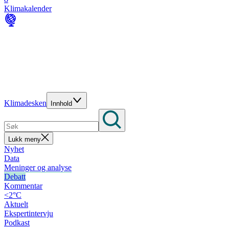
Klimakalender
Klimadesken
Innhold
Lukk meny
Nyhet
Data
Meninger og analyse
Debatt
Kommentar
<2°C
Aktuelt
Ekspertintervju
Podkast