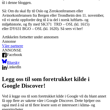
til i denne bloggen.
Så: Om du skal fly til Oslo og Zerokonferansen eller
Avinorkonferansen fra Bergen eller Trondheim den 11. november,
vil vi sterkt oppfordre deg til å ta del i norsk luftfarts- og
miljøhistorie, og fly med SK371 TRD – OSL (kl. 1615)
eller DY631 BGO – OSL (kl. 1620). Så sees vi her!
Artikkelen fortsetter under annonsen
Annonse
Våre partnere
ANNONSE
Facebook
Bluesky
LinkedIn
Legg oss til som foretrukket kilde i
Google Discover!
Ved å legge oss til som foretrukket kilde i Google vil du blant annet
få opp flere av sakene våre i Google Discover. Dette hjelper oss
også med å nå ut til flere lesere som er interessert i klima- og
energinyheter.