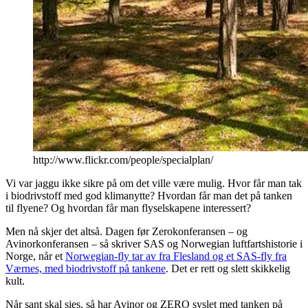
http://www.flickr.com/people/specialplan/
Vi var jaggu ikke sikre på om det ville være mulig. Hvor får man tak
i biodrivstoff med god klimanytte? Hvordan får man det på tanken
til flyene? Og hvordan får man flyselskapene interessert?
Men nå skjer det altså. Dagen før Zerokonferansen – og
Avinorkonferansen – så skriver SAS og Norwegian luftfartshistorie i
Norge, når et
Norwegian-fly tar av fra Flesland og et SAS-fly fra
Værnes, med biodrivstoff på tankene
. Det er rett og slett skikkelig
kult.
Når sant skal sies, så har Avinor og ZERO syslet med tanken på