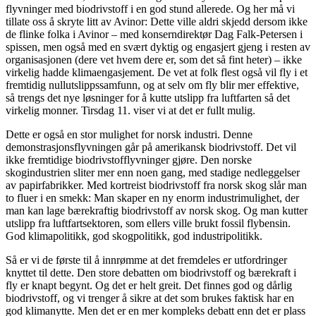
flyvninger med biodrivstoff i en god stund allerede. Og her må vi
tillate oss å skryte litt av Avinor: Dette ville aldri skjedd dersom ikke
de flinke folka i Avinor – med konserndirektør Dag Falk-Petersen i
spissen, men også med en svært dyktig og engasjert gjeng i resten av
organisasjonen (dere vet hvem dere er, som det så fint heter) – ikke
virkelig hadde klimaengasjement. De vet at folk flest også vil fly i et
fremtidig nullutslippssamfunn, og at selv om fly blir mer effektive,
så trengs det nye løsninger for å kutte utslipp fra luftfarten så det
virkelig monner. Tirsdag 11. viser vi at det er fullt mulig.
Dette er også en stor mulighet for norsk industri. Denne
demonstrasjonsflyvningen går på amerikansk biodrivstoff. Det vil
ikke fremtidige biodrivstofflyvninger gjøre. Den norske
skogindustrien sliter mer enn noen gang, med stadige nedleggelser
av papirfabrikker. Med kortreist biodrivstoff fra norsk skog slår man
to fluer i en smekk: Man skaper en ny enorm industrimulighet, der
man kan lage bærekraftig biodrivstoff av norsk skog. Og man kutter
utslipp fra luftfartsektoren, som ellers ville brukt fossil flybensin.
God klimapolitikk, god skogpolitikk, god industripolitikk.
Så er vi de første til å innrømme at det fremdeles er utfordringer
knyttet til dette. Den store debatten om biodrivstoff og bærekraft i
fly er knapt begynt. Og det er helt greit. Det finnes god og dårlig
biodrivstoff, og vi trenger å sikre at det som brukes faktisk har en
god klimanytte. Men det er en mer kompleks debatt enn det er plass