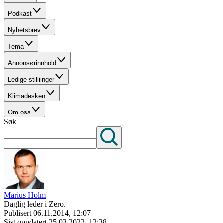
Podkast
Nyhetsbrev
Tema
Annonsørinnhold
Ledige stilliinger
Klimadesken
Om oss
Søk
Marius Holm
Daglig leder i Zero.
Publisert
06.11.2014, 12:07
Sist oppdatert
25.03.2022, 12:38