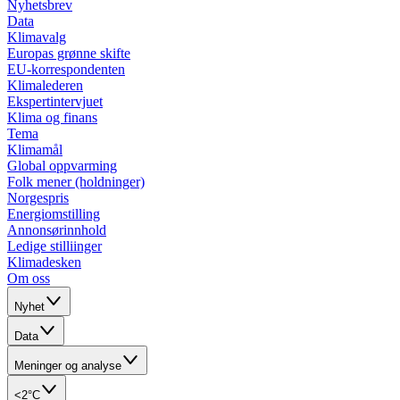
Nyhetsbrev
Data
Klimavalg
Europas grønne skifte
EU-korrespondenten
Klimalederen
Ekspertintervjuet
Klima og finans
Tema
Klimamål
Global oppvarming
Folk mener (holdninger)
Norgespris
Energiomstilling
Annonsørinnhold
Ledige stilliinger
Klimadesken
Om oss
Nyhet
Data
Meninger og analyse
<2°C