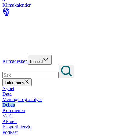
Klimakalender
Klimadesken
Innhold
Lukk meny
Nyhet
Data
Meninger og analyse
Debatt
Kommentar
<2°C
Aktuelt
Ekspertintervju
Podkast