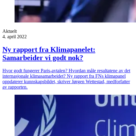
Aktuelt
4. april 2022
Ny rapport fra Klimapanelet:
Samarbeider vi godt nok?
Hvor godt fungerer Paris-avtalen? Hvordan måle resultatene av det
internasjonale klimasamarbeidet? Ny rapport fra FNs klimapanel
oppdaterer kunnskapsbildet, skriver Jørgen Wettestad, medforfatter
av rapporten.