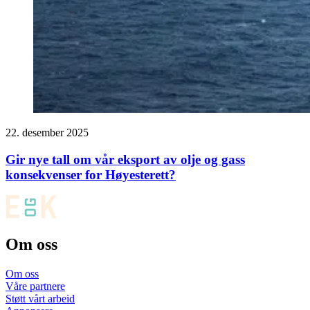
22. desember 2025
Gir nye tall om vår eksport av olje og gass
konsekvenser for Høyesterett?
Om oss
Om oss
Våre partnere
Støtt vårt arbeid