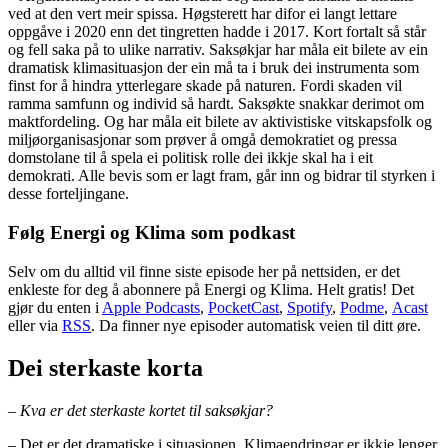
ved at den vert meir spissa. Høgsterett har difor ei langt lettare
oppgåve i 2020 enn det tingretten hadde i 2017. Kort fortalt så står
og fell saka på to ulike narrativ. Saksøkjar har måla eit bilete av ein
dramatisk klimasituasjon der ein må ta i bruk dei instrumenta som
finst for å hindra ytterlegare skade på naturen. Fordi skaden vil
ramma samfunn og individ så hardt. Saksøkte snakkar derimot om
maktfordeling. Og har måla eit bilete av aktivistiske vitskapsfolk og
miljøorganisasjonar som prøver å omgå demokratiet og pressa
domstolane til å spela ei politisk rolle dei ikkje skal ha i eit
demokrati. Alle bevis som er lagt fram, går inn og bidrar til styrken i
desse forteljingane.
Følg Energi og Klima som podkast
Selv om du alltid vil finne siste episode her på nettsiden, er det
enkleste for deg å abonnere på Energi og Klima. Helt gratis! Det
gjør du enten i
Apple Podcasts
,
PocketCast
,
Spotify
,
Podme
,
Acast
eller via
RSS
. Da finner nye episoder automatisk veien til ditt øre.
Dei sterkaste korta
– Kva er det sterkaste kortet til saksøkjar?
– Det er det dramatiske i situasjonen. Klimaendringar er ikkje lenger