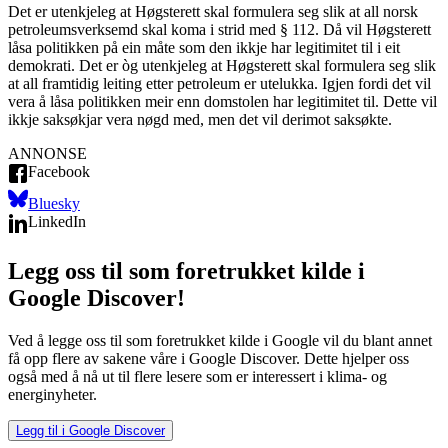
Det er utenkjeleg at Høgsterett skal formulera seg slik at all norsk
petroleumsverksemd skal koma i strid med § 112. Då vil Høgsterett
låsa politikken på ein måte som den ikkje har legitimitet til i eit
demokrati. Det er òg utenkjeleg at Høgsterett skal formulera seg slik
at all framtidig leiting etter petroleum er utelukka. Igjen fordi det vil
vera å låsa politikken meir enn domstolen har legitimitet til. Dette vil
ikkje saksøkjar vera nøgd med, men det vil derimot saksøkte.
ANNONSE
Facebook
Bluesky
LinkedIn
Legg oss til som foretrukket kilde i
Google Discover!
Ved å legge oss til som foretrukket kilde i Google vil du blant annet
få opp flere av sakene våre i Google Discover. Dette hjelper oss
også med å nå ut til flere lesere som er interessert i klima- og
energinyheter.
Legg til i Google Discover