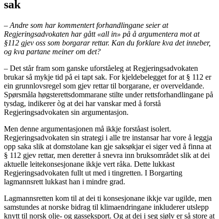
sak
– Andre som har kommentert forhandlingane seier at
Regjeringsadvokaten har gått «all in» på å argumentera mot at
§112 gjev oss som borgarar rettar. Kan du forklare kva det inneber,
og kva partane meiner om det?
– Det står fram som ganske uforståeleg at Regjeringsadvokaten
brukar så mykje tid på ei tapt sak. For kjeldebelegget for at § 112 er
ein grunnlovsregel som gjev rettar til borgarane, er overveldande.
Spørsmåla høgsterettsdommarane stilte under rettsforhandlingane på
tysdag, indikerer òg at dei har vanskar med å forstå
Regjeringsadvokaten sin argumentasjon.
Men denne argumentasjonen må ikkje forståast isolert.
Regjeringsadvokaten sin strategi i alle tre instansar har vore å leggja
opp saka slik at domstolane kan gje saksøkjar ei siger ved å finna at
§ 112 gjev rettar, men deretter å snevra inn bruksområdet slik at dei
aktuelle leitekonsesjonane ikkje vert råka. Dette lukkast
Regjeringsadvokaten fullt ut med i tingretten. I Borgarting
lagmannsrett lukkast han i mindre grad.
Lagmannsretten kom til at dei ti konsesjonane ikkje var ugilde, men
samstundes at norske bidrag til klimaendringane inkluderer utslepp
knytt til norsk olje- og gasseksport. Og at dei i seg sjølv er så store at