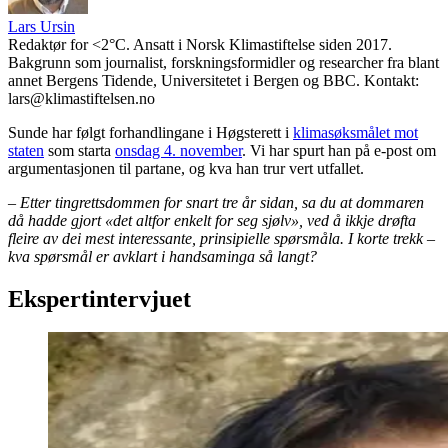
Lars Ursin
Redaktør for <2°C. Ansatt i Norsk Klimastiftelse siden 2017.
Bakgrunn som journalist, forskningsformidler og researcher fra blant
annet Bergens Tidende, Universitetet i Bergen og BBC. Kontakt:
lars@klimastiftelsen.no
Sunde har følgt forhandlingane i Høgsterett i
klimasøksmålet mot
staten
som starta
onsdag 4. november
. Vi har spurt han på e-post om
argumentasjonen til partane, og kva han trur vert utfallet.
– Etter tingrettsdommen for snart tre år sidan, sa du at dommaren
då hadde gjort «det altfor enkelt for seg sjølv», ved å ikkje drøfta
fleire av dei mest interessante, prinsipielle spørsmåla. I korte trekk –
kva spørsmål er avklart i handsaminga så langt?
Ekspertintervjuet