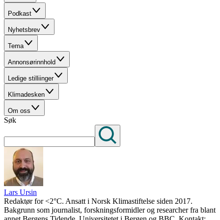
Podkast
Nyhetsbrev
Tema
Annonsørinnhold
Ledige stilliinger
Klimadesken
Om oss
Søk
Lars Ursin
Redaktør for <2°C. Ansatt i Norsk Klimastiftelse siden 2017.
Bakgrunn som journalist, forskningsformidler og researcher fra blant
annet Bergens Tidende, Universitetet i Bergen og BBC. Kontakt: