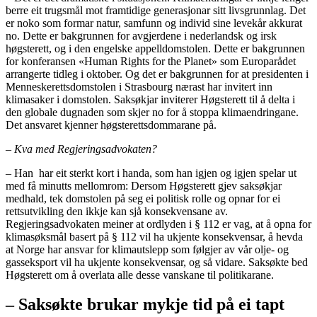
berre eit trugsmål mot framtidige generasjonar sitt livsgrunnlag. Det
er noko som formar natur, samfunn og individ sine levekår akkurat
no. Dette er bakgrunnen for avgjerdene i nederlandsk og irsk
høgsterett, og i den engelske appelldomstolen. Dette er bakgrunnen
for konferansen «Human Rights for the Planet» som Europarådet
arrangerte tidleg i oktober. Og det er bakgrunnen for at presidenten i
Menneskerettsdomstolen i Strasbourg nærast har invitert inn
klimasaker i domstolen. Saksøkjar inviterer Høgsterett til å delta i
den globale dugnaden som skjer no for å stoppa klimaendringane.
Det ansvaret kjenner høgsterettsdommarane på.
– Kva med Regjeringsadvokaten?
– Han har eit sterkt kort i handa, som han igjen og igjen spelar ut
med få minutts mellomrom: Dersom Høgsterett gjev saksøkjar
medhald, tek domstolen på seg ei politisk rolle og opnar for ei
rettsutvikling den ikkje kan sjå konsekvensane av.
Regjeringsadvokaten meiner at ordlyden i § 112 er vag, at å opna for
klimasøksmål basert på § 112 vil ha ukjente konsekvensar, å hevda
at Norge har ansvar for klimautslepp som følgjer av vår olje- og
gasseksport vil ha ukjente konsekvensar, og så vidare. Saksøkte bed
Høgsterett om å overlata alle desse vanskane til politikarane.
– Saksøkte brukar mykje tid på ei tapt