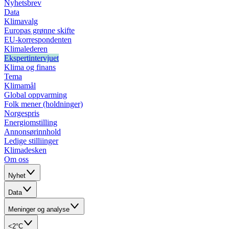
Nyhetsbrev
Data
Klimavalg
Europas grønne skifte
EU-korrespondenten
Klimalederen
Ekspertintervjuet
Klima og finans
Tema
Klimamål
Global oppvarming
Folk mener (holdninger)
Norgespris
Energiomstilling
Annonsørinnhold
Ledige stilliinger
Klimadesken
Om oss
Nyhet
Data
Meninger og analyse
<2°C