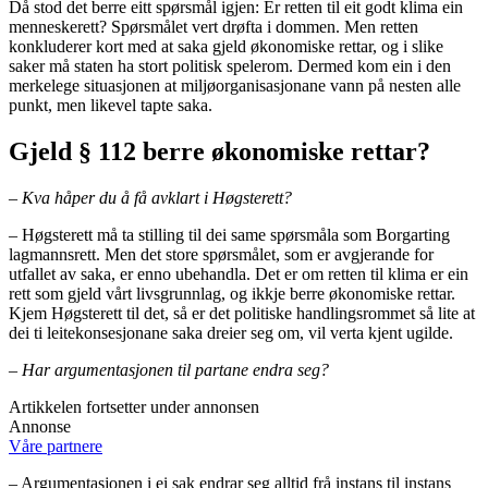
Då stod det berre eitt spørsmål igjen: Er retten til eit godt klima ein
menneskerett? Spørsmålet vert drøfta i dommen. Men retten
konkluderer kort med at saka gjeld økonomiske rettar, og i slike
saker må staten ha stort politisk spelerom. Dermed kom ein i den
merkelege situasjonen at miljøorganisasjonane vann på nesten alle
punkt, men likevel tapte saka.
Gjeld § 112 berre økonomiske rettar?
– Kva håper du å få avklart i Høgsterett?
– Høgsterett må ta stilling til dei same spørsmåla som Borgarting
lagmannsrett. Men det store spørsmålet, som er avgjerande for
utfallet av saka, er enno ubehandla. Det er om retten til klima er ein
rett som gjeld vårt livsgrunnlag, og ikkje berre økonomiske rettar.
Kjem Høgsterett til det, så er det politiske handlingsrommet så lite at
dei ti leitekonsesjonane saka dreier seg om, vil verta kjent ugilde.
– Har argumentasjonen til partane endra seg?
Artikkelen fortsetter under annonsen
Annonse
Våre partnere
– Argumentasjonen i ei sak endrar seg alltid frå instans til instans