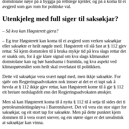
domstolane nøye på å byggja på rettslege kjelder, og på å koma til ei
avgjerd som gav rom for politiske val.
Utenkjeleg med full siger til saksøkjar?
– Så kva kan Høgsterett gjera?
– Eg trur Høgsterett kan koma til ei avgjerd som verken saksøkjar
eller saksøkte er heilt nøgde med. Høgsterett vil slå fast at § 112 gjev
rettar. Så kjem domstolen til å bruka mykje tid på kva slags rettar det
er snakk om, for å gje klare signal om kva slags klimasaker
domstolane kan og bør handsama i framtida, og kva aspekt ved
klimaspørsmålet som heilt skal overlatast til politikken.
Dette vil saksøkjar vera svært nøgd med, men ikkje saksøkte. For
sjølv om Regjeringsadvokaten nok innser at det er ei tapt sak å
hevda at § 112 ikkje gjev rettar, kan Høgsterett kome til å gje § 112
eit breiare nedslagsfelt enn det Regjeringsadvokaten ønskjer.
Men så kan Høgsterett koma til å nytta § 112 til å setja til sides dei ti
petroleumsleitingsløyva i Barentshavet. Det vil vera ein stor siger for
saksøkjar, og eit stort tap for saksøkte. Men på dette punktet kjem
dommen til å vera svært snever, og ein større siger er det urealistisk
at saksøkjar kan vinna.