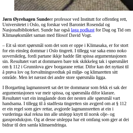
Jørn Øyrehagen Sunde
er professor ved Institutt for offentleg rett,
Universitetet i Oslo, og forskar ved Baroniet Rosendal og
Nasjonalbiblioteket. Sunde har også
laga podkast
for Dag og Tid om
Klimasøksmålet saman med filosof David Vogt.
– Eit så stort spørsmål som det som er oppe i Klimasaka, er for stort
for ein einsleg dommar i Oslo tingrett. I tillegg var saka enno noko
uoversiktleg, fordi partane ikkje hadde fått spissa argumentasjonen
sin. Resultatet vart at dommaren bare tok skikkeleg tak i spørsmålet
om § 112 i Grunnlova gjev borgarane rettar. Difor kan det nyttast til
å prøva lov og forvaltningsvedtak på miljø- og klimaretten sitt
område. Men let nærast dei andre store spørsmåla ligga.
I Borgarting lagmannsrett sat det tre dommarar som fekk ei sak der
argumentasjonen var meir spissa, og spørsmåla difor klarare.
Resultatet vart ein inngåande dom der nesten alle spørsmål vart
handsama. I tillegg til å stadfesta tingretten sin avgjerd om at § 112
er ein regel som gjev rettar, avgjorde lagmannsretten at ein i
vurderinga skal rekna inn alle utslepp knytt til norsk olje- og
gassproduksjon. Og at desse utsleppa har eit omfang som gjer at dei
bidrar til den samla klimaendringa.