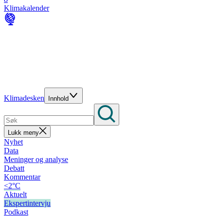
Klimakalender
Klimadesken
Innhold
Lukk meny
Nyhet
Data
Meninger og analyse
Debatt
Kommentar
<2°C
Aktuelt
Ekspertintervju
Podkast