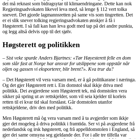
dei må reknast som bidragsytar til klimaendringane. Dette kan nok
Regjeringsadvokaten likevel leva med, så lenge § 112 vert tolka
snevert. Det gjorde lagmannsretten på same vis som tingretten. Det
er ei slik snever tolking regjeringsadvokaten ønskjer å få i
Høgsterett. I så fall kan han leva godt med tap på dei andre punkta,
og legg altså delvis opp til det sjølv.
Høgsterett og politikken
–
Sist veke spurde Anders Bjartnes:
«Tør Høyesterett felle en dom
som slår fast at Norge har ansvar for utslippene som oppstår når
oljen og gassen vi eksporterer, blir brent?». Kva trur du?
– Det Høgsterett vil vera varsam med, er å gå politikarane i næringa.
Og det gjer Høgsterett rett i. Ein domstol skal ikkje driva med
politikk. Dei avgjerdene som Høgsterett tek, må domstolen vera
sikker på spring ut av rettskjelder, som vil seia kjelder til korleis
retten til ei kvar tid skal forståast. Går domstolen utanfor
rettskjeldene, driv den med politikk.
Men Høgsterett må òg vera varsam med å ta avgjerder som ikkje
gjer det mogeleg å driva politikk i framtida. Ser vi på avgjerdene frå
nederlandsk og irsk høgsterett, og frå appelldomstolen i England, så
gjer dei same omsyna seg gjeldande der. For i alle tre tilfella var