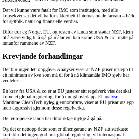
Det vil kunne være fatalt for IMO som institusjon, med alle
konsekvensar det vil ha for sikkerheit i internasjonale farvatn – både
for sjøfolk, natur og finansielle verdiar.
Difor trur eg Norge, EU, og resten av landa som støttar NZF, kjem
til å være villig til å sjå på måtar ein kan kome USA & co i møte på
innanfor rammene av NZF.
Krevjande forhandlingar
Det blir ingen lett oppgåve. Analyser viser at NZF priser utslepp til
eit minimum av kva som må til for å nå
klimamåla
IMO sjølv har
vedteke.
Eit krav frå USA & co er at EU justerer sitt regelverk viss det skal
kome ei global regulering, for å unngå overlapp. Ei
analyse
Maritime CleanTech nyleg gjennomførte, viser at EU prisar utslepp
meir aggressivt gjennom desse regelverka.
Dei europeiske landa har difor ikkje mykje å gå på.
Og det er nettopp dette som er tilhengarane av NZF sitt sterkaste
kort: blir det ingen god nok global regulering, vil internasjonal