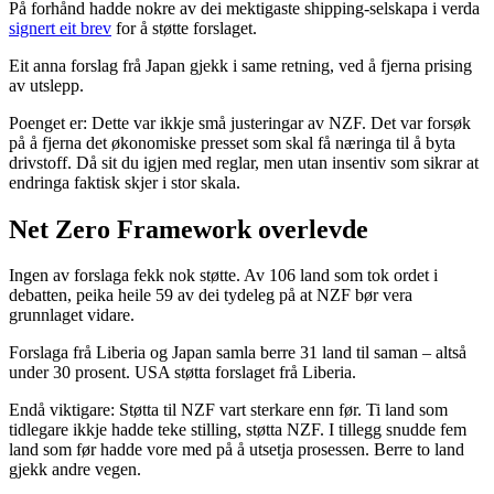
På forhånd hadde nokre av dei mektigaste shipping-selskapa i verda
signert eit brev
for å støtte forslaget.
Eit anna forslag frå Japan gjekk i same retning, ved å fjerna prising
av utslepp.
Poenget er: Dette var ikkje små justeringar av NZF. Det var forsøk
på å fjerna det økonomiske presset som skal få næringa til å byta
drivstoff. Då sit du igjen med reglar, men utan insentiv som sikrar at
endringa faktisk skjer i stor skala.
Net Zero Framework overlevde
Ingen av forslaga fekk nok støtte. Av 106 land som tok ordet i
debatten, peika heile 59 av dei tydeleg på at NZF bør vera
grunnlaget vidare.
Forslaga frå Liberia og Japan samla berre 31 land til saman – altså
under 30 prosent. USA støtta forslaget frå Liberia.
Endå viktigare: Støtta til NZF vart sterkare enn før. Ti land som
tidlegare ikkje hadde teke stilling, støtta NZF. I tillegg snudde fem
land som før hadde vore med på å utsetja prosessen. Berre to land
gjekk andre vegen.