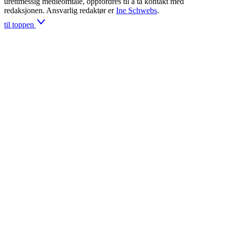
urettmessig medieomtale, oppfordres til å ta kontakt med
redaksjonen. Ansvarlig redaktør er
Ine Schwebs
.
til toppen