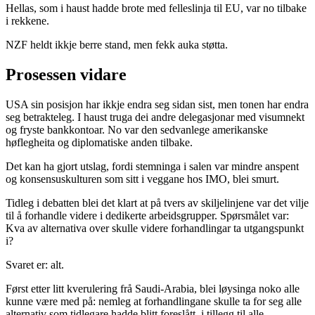
Hellas, som i haust hadde brote med felleslinja til EU, var no tilbake
i rekkene.
NZF heldt ikkje berre stand, men fekk auka støtta.
Prosessen vidare
USA sin posisjon har ikkje endra seg sidan sist, men tonen har endra
seg betrakteleg. I haust truga dei andre delegasjonar med visumnekt
og fryste bankkontoar. No var den sedvanlege amerikanske
høflegheita og diplomatiske anden tilbake.
Det kan ha gjort utslag, fordi stemninga i salen var mindre anspent
og konsensuskulturen som sitt i veggane hos IMO, blei smurt.
Tidleg i debatten blei det klart at på tvers av skiljelinjene var det vilje
til å forhandle videre i dedikerte arbeidsgrupper. Spørsmålet var:
Kva av alternativa over skulle videre forhandlingar ta utgangspunkt
i?
Svaret er: alt.
Først etter litt kverulering frå Saudi-Arabia, blei løysinga noko alle
kunne være med på: nemleg at forhandlingane skulle ta for seg alle
alternativ som tidlegare hadde blitt foreslått, i tillegg til alle