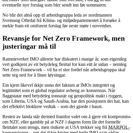
eventuelle nye forslag som bler sendt inn før sommaren.
No blir det altså opp til arbeidsgruppa leda av nordmannen
Sveinung Oftedal frå Klima- og miljødepartementet å forsøke å
mekle fram eit omforent forslag før neste møte i november.
Revansje for Net Zero Framework, men
justeringar må til
Rammeverket IMO allereie har diskutert i mange år, som eigentleg
vert godkjent av eit betydeleg fleirtal for kun eitt år sidan – nemleg
Net Zero Framework – vil ha ei stor fordel når arbeidsgruppa skal
sette seg ned for å finne løysingar.
Ein kjem likevel ikkje unna det faktum at IMOs integritet og
legitimitet som ei global regulator avheng av konsensus. Når
flaggstatar med betydeleg tonnasje og geopolitisk makt i ryggen,
som Liberia, USA og Saudi-Arabia, har den posisjonen dei har, kan
dei effektivt blokkere vedtak – som dei gjorde i haust.
Resten av landa står dermed framfor valet om å gjere eit kompromiss
om NZF, eller gamble på at NZF i dagens form får det formelle
fleirtalet som trengs, men risikere at USA trekker seg frå
MARPOL-
konvensjonen
– om dei ikkje bryter med heile IMO som sådan.