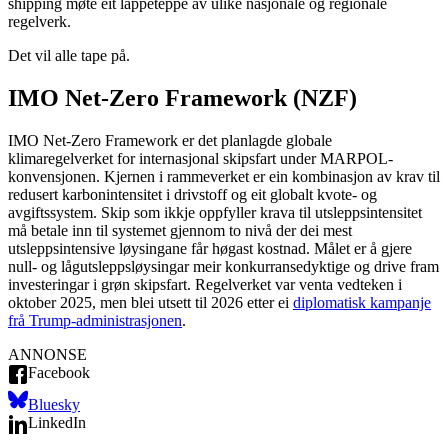
shipping møte eit lappeteppe av ulike nasjonale og regionale
regelverk.
Det vil alle tape på.
IMO Net-Zero Framework (NZF)
IMO Net-Zero Framework er det planlagde globale
klimaregelverket for internasjonal skipsfart under MARPOL-
konvensjonen. Kjernen i rammeverket er ein kombinasjon av krav til
redusert karbonintensitet i drivstoff og eit globalt kvote- og
avgiftssystem. Skip som ikkje oppfyller krava til utsleppsintensitet
må betale inn til systemet gjennom to nivå der dei mest
utsleppsintensive løysingane får høgast kostnad. Målet er å gjere
null- og lågutsleppsløysingar meir konkurransedyktige og drive fram
investeringar i grøn skipsfart. Regelverket var venta vedteken i
oktober 2025, men blei utsett til 2026 etter ei
diplomatisk kampanje
frå Trump-administrasjonen
.
ANNONSE
Facebook
Bluesky
LinkedIn