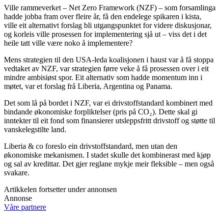
Ville rammeverket – Net Zero Framework (NZF) – som forsamlinga
hadde jobba fram over fleire år, få den endelege spikaren i kista,
ville eit alternativt forslag bli utgangspunktet for videre diskusjonar,
og korleis ville prosessen for implementering sjå ut – viss det i det
heile tatt ville være noko å implementere?
Mens strategien til den USA-leda koalisjonen i haust var å få stoppa
vedtaket av NZF, var strategien førre veke å få prosessen over i eit
mindre ambisiøst spor. Eit alternativ som hadde momentum inn i
møtet, var et forslag frå Liberia, Argentina og Panama.
Det som lå på bordet i NZF, var ei drivstoffstandard kombinert med
bindande økonomiske forpliktelser (pris på CO₂). Dette skal gi
inntekter til eit fond som finansierer utsleppsfritt drivstoff og støtte til
vanskelegstilte land.
Liberia & co foreslo ein drivstoffstandard, men utan den
økonomiske mekanismen. I stadet skulle det kombinerast med kjøp
og sal av kredittar. Det gjer reglane mykje meir fleksible – men også
svakare.
Artikkelen fortsetter under annonsen
Annonse
Våre partnere