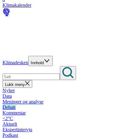
Klimakalender
Klimadesken
Innhold
Lukk meny
Nyhet
Data
Meninger og analyse
Debatt
Kommentar
<2°C
Aktuelt
Ekspertintervju
Podkast