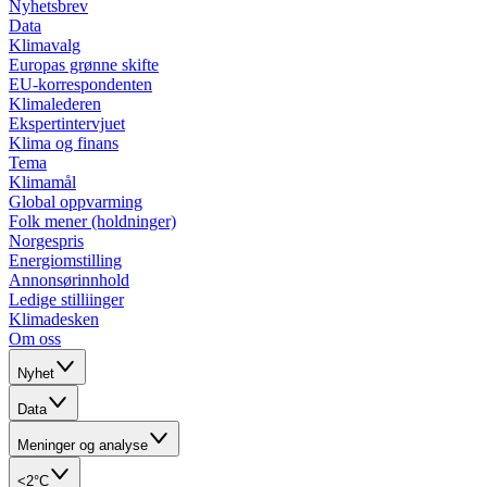
Nyhetsbrev
Data
Klimavalg
Europas grønne skifte
EU-korrespondenten
Klimalederen
Ekspertintervjuet
Klima og finans
Tema
Klimamål
Global oppvarming
Folk mener (holdninger)
Norgespris
Energiomstilling
Annonsørinnhold
Ledige stilliinger
Klimadesken
Om oss
Nyhet
Data
Meninger og analyse
<2°C