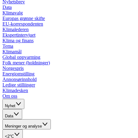
Nyhetsbrev
Data
Klimavalg
Europas grønne skifte
EU-korrespondenten
Klimalederen
Ekspertintervjuet
Klima og finans
Tema
Klimamål
Global oppvarming
Folk mener (holdninger)
Norgespris
Energiomstilling
Annonsørinnhold
Ledige stilliinger
Klimadesken
Om oss
Nyhet
Data
Meninger og analyse
<2°C