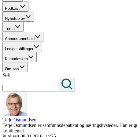
Podkast
Nyhetsbrev
Tema
Annonsørinnhold
Ledige stilliinger
Klimadesken
Om oss
Søk
Terje Osmundsen
Terje Osmundsen er samfunnsdebattant og næringslivsleder. Han er gru
kontinentet.
Publisert
08.01.2016, 14:25