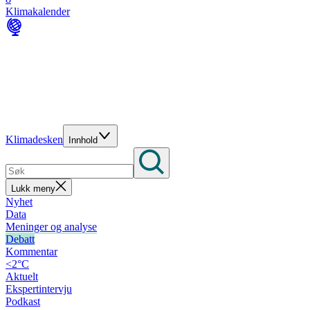
Klimakalender
Klimadesken
Innhold
Lukk meny
Nyhet
Data
Meninger og analyse
Debatt
Kommentar
<2°C
Aktuelt
Ekspertintervju
Podkast