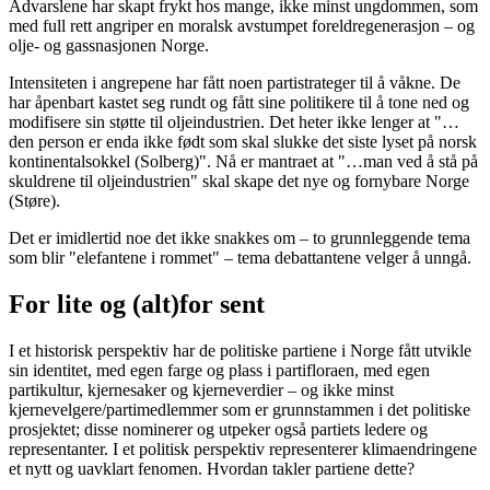
Advarslene har skapt frykt hos mange, ikke minst ungdommen, som
med full rett angriper en moralsk avstumpet foreldregenerasjon – og
olje- og gassnasjonen Norge.
Intensiteten i angrepene har fått noen partistrateger til å våkne. De
har åpenbart kastet seg rundt og fått sine politikere til å tone ned og
modifisere sin støtte til oljeindustrien. Det heter ikke lenger at "…
den person er enda ikke født som skal slukke det siste lyset på norsk
kontinentalsokkel (Solberg)". Nå er mantraet at "…man ved å stå på
skuldrene til oljeindustrien" skal skape det nye og fornybare Norge
(Støre).
Det er imidlertid noe det ikke snakkes om – to grunnleggende tema
som blir "elefantene i rommet" – tema debattantene velger å unngå.
For lite og (alt)for sent
I et historisk perspektiv har de politiske partiene i Norge fått utvikle
sin identitet, med egen farge og plass i partifloraen, med egen
partikultur, kjernesaker og kjerneverdier – og ikke minst
kjernevelgere/partimedlemmer som er grunnstammen i det politiske
prosjektet; disse nominerer og utpeker også partiets ledere og
representanter. I et politisk perspektiv representerer klimaendringene
et nytt og uavklart fenomen. Hvordan takler partiene dette?