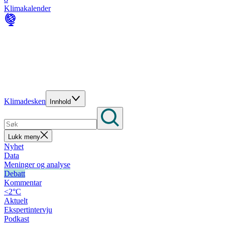
Klimakalender
Klimadesken
Innhold
Lukk meny
Nyhet
Data
Meninger og analyse
Debatt
Kommentar
<2°C
Aktuelt
Ekspertintervju
Podkast