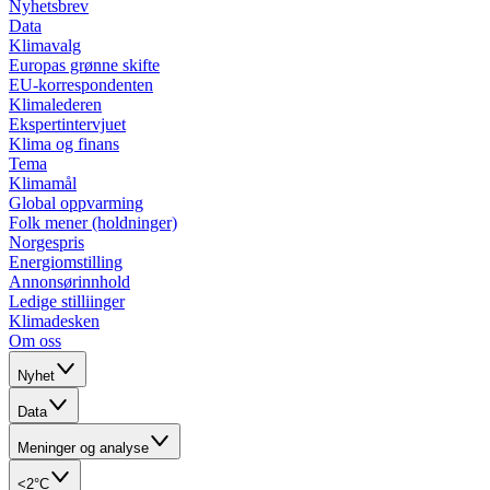
Nyhetsbrev
Data
Klimavalg
Europas grønne skifte
EU-korrespondenten
Klimalederen
Ekspertintervjuet
Klima og finans
Tema
Klimamål
Global oppvarming
Folk mener (holdninger)
Norgespris
Energiomstilling
Annonsørinnhold
Ledige stilliinger
Klimadesken
Om oss
Nyhet
Data
Meninger og analyse
<2°C