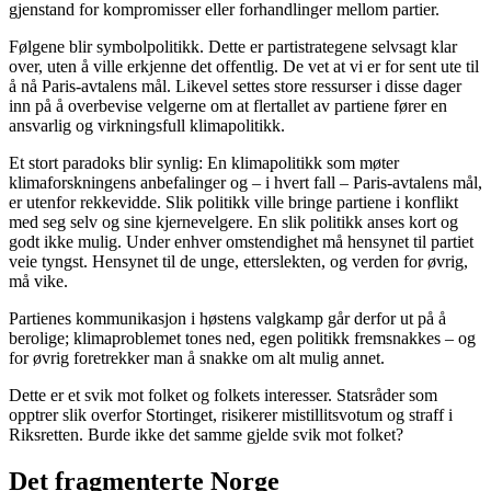
gjenstand for kompromisser eller forhandlinger mellom partier.
Følgene blir symbolpolitikk. Dette er partistrategene selvsagt klar
over, uten å ville erkjenne det offentlig. De vet at vi er for sent ute til
å nå Paris-avtalens mål. Likevel settes store ressurser i disse dager
inn på å overbevise velgerne om at flertallet av partiene fører en
ansvarlig og virkningsfull klimapolitikk.
Et stort paradoks blir synlig: En klimapolitikk som møter
klimaforskningens anbefalinger og – i hvert fall – Paris-avtalens mål,
er utenfor rekkevidde. Slik politikk ville bringe partiene i konflikt
med seg selv og sine kjernevelgere. En slik politikk anses kort og
godt ikke mulig. Under enhver omstendighet må hensynet til partiet
veie tyngst. Hensynet til de unge, etterslekten, og verden for øvrig,
må vike.
Partienes kommunikasjon i høstens valgkamp går derfor ut på å
berolige; klimaproblemet tones ned, egen politikk fremsnakkes – og
for øvrig foretrekker man å snakke om alt mulig annet.
Dette er et svik mot folket og folkets interesser. Statsråder som
opptrer slik overfor Stortinget, risikerer mistillitsvotum og straff i
Riksretten. Burde ikke det samme gjelde svik mot folket?
Det fragmenterte Norge