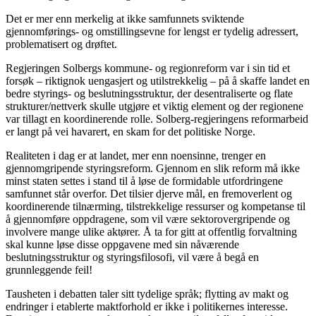
Det er mer enn merkelig at ikke samfunnets sviktende
gjennomførings- og omstillingsevne for lengst er tydelig adressert,
problematisert og drøftet.
Regjeringen Solbergs kommune- og regionreform var i sin tid et
forsøk – riktignok uengasjert og utilstrekkelig – på å skaffe landet en
bedre styrings- og beslutningsstruktur, der desentraliserte og flate
strukturer/nettverk skulle utgjøre et viktig element og der regionene
var tillagt en koordinerende rolle. Solberg-regjeringens reformarbeid
er langt på vei havarert, en skam for det politiske Norge.
Realiteten i dag er at landet, mer enn noensinne, trenger en
gjennomgripende styringsreform. Gjennom en slik reform må ikke
minst staten settes i stand til å løse de formidable utfordringene
samfunnet står overfor. Det tilsier djerve mål, en fremoverlent og
koordinerende tilnærming, tilstrekkelige ressurser og kompetanse til
å gjennomføre oppdragene, som vil være sektorovergripende og
involvere mange ulike aktører. Å ta for gitt at offentlig forvaltning
skal kunne løse disse oppgavene med sin nåværende
beslutningsstruktur og styringsfilosofi, vil være å begå en
grunnleggende feil!
Tausheten i debatten taler sitt tydelige språk; flytting av makt og
endringer i etablerte maktforhold er ikke i politikernes interesse.