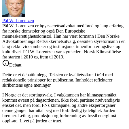
Pål W. Lorentzen
Pål W. Lorentzen er høyesterettsadvokat med bred og lang erfaring
fra norske domstoler og også Den Europeiske
menneskerettighetsdomstol. Han har vært formann i Den Norske
Advokatforenings Rettssikkerhetsutvalg, dessuten styreformann i en
lang rekke virksomheter og institusjoner innenfor næringslivet og
kulturlivet. Pål W. Lorentzen var styreleder i Norsk Klimastiftelse
fra starten i 2010 og frem til 2019.
Debatt
Dette er et debattinnlegg. Teksten er kvalitetssikret i tråd med
redaksjonelle prinsipper for publisering. Innholdet reflekterer
skribentens egne meninger.
I Norge er det stortingsvalg. I valgkampen har klimaspørsmålet
kommet øverst på dagsordenen, ikke fordi partiene nødvendigvis
ønsket det, men fordi FNs klimapanel og andre ekspertorganer
denne gangen har uttalt seg med forbilledlig tydelighet: Jorden
brenner. Leting, produksjon og forbrenning av fossil energi må
opphøre. Livet på jorden er truet.