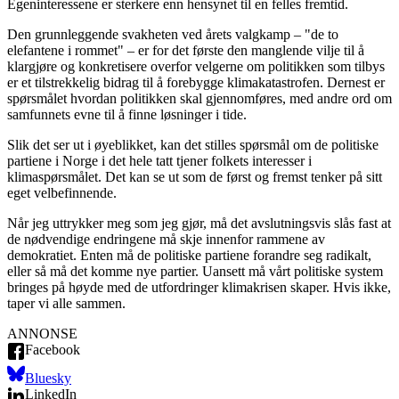
Egeninteressene er sterkere enn hensynet til en felles fremtid.
Den grunnleggende svakheten ved årets valgkamp – "de to
elefantene i rommet" – er for det første den manglende vilje til å
klargjøre og konkretisere overfor velgerne om politikken som tilbys
er et tilstrekkelig bidrag til å forebygge klimakatastrofen. Dernest er
spørsmålet hvordan politikken skal gjennomføres, med andre ord om
samfunnets evne til å finne løsninger i tide.
Slik det ser ut i øyeblikket, kan det stilles spørsmål om de politiske
partiene i Norge i det hele tatt tjener folkets interesser i
klimaspørsmålet. Det kan se ut som de først og fremst tenker på sitt
eget velbefinnende.
Når jeg uttrykker meg som jeg gjør, må det avslutningsvis slås fast at
de nødvendige endringene må skje innenfor rammene av
demokratiet. Enten må de politiske partiene forandre seg radikalt,
eller så må det komme nye partier. Uansett må vårt politiske system
bringes på høyde med de utfordringer klimakrisen skaper. Hvis ikke,
taper vi alle sammen.
ANNONSE
Facebook
Bluesky
LinkedIn