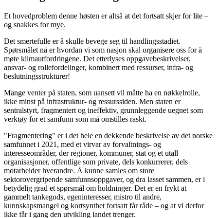
Et hovedproblem denne høsten er altså at det fortsatt skjer for lite –
og snakkes for mye.
Det smertefulle er å skulle bevege seg til handlingsstadiet.
Spørsmålet nå er hvordan vi som nasjon skal organisere oss for å
møte klimautfordringene. Det etterlyses oppgavebeskrivelser,
ansvar- og rollefordelinger, kombinert med ressurser, infra- og
beslutningsstrukturer!
Mange venter på staten, som uansett vil måtte ha en nøkkelrolle,
ikke minst på infrastruktur- og ressurssiden. Men staten er
sentralstyrt, fragmentert og ineffektiv, grunnleggende uegnet som
verktøy for et samfunn som må omstilles raskt.
"Fragmentering" er i det hele en dekkende beskrivelse av det norske
samfunnet i 2021, med et virvar av forvaltnings- og
interesseområder, der regioner, kommuner, stat og et utall
organisasjoner, offentlige som private, dels konkurrerer, dels
motarbeider hverandre. Å kunne samles om store
sektorovergripende samfunnsoppgaver, og dra lasset sammen, er i
betydelig grad et spørsmål om holdninger. Det er en frykt at
gammelt tankegods, egeninteresser, mistro til andre,
kunnskapsmangel og kortsynthet fortsatt får råde – og at vi derfor
ikke får i gang den utvikling landet trenger.