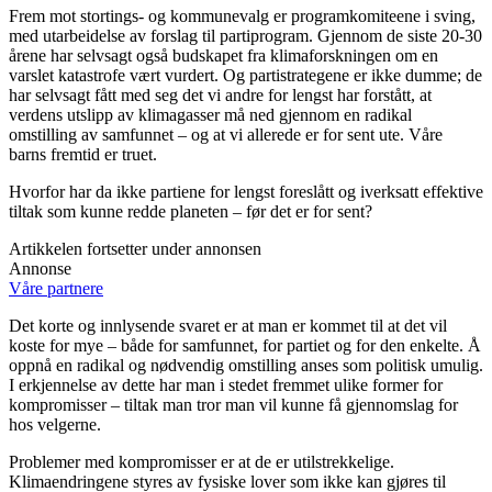
Frem mot stortings- og kommunevalg er programkomiteene i sving,
med utarbeidelse av forslag til partiprogram. Gjennom de siste 20-30
årene har selvsagt også budskapet fra klimaforskningen om en
varslet katastrofe vært vurdert. Og partistrategene er ikke dumme; de
har selvsagt fått med seg det vi andre for lengst har forstått, at
verdens utslipp av klimagasser må ned gjennom en radikal
omstilling av samfunnet – og at vi allerede er for sent ute. Våre
barns fremtid er truet.
Hvorfor har da ikke partiene for lengst foreslått og iverksatt effektive
tiltak som kunne redde planeten – før det er for sent?
Artikkelen fortsetter under annonsen
Annonse
Våre partnere
Det korte og innlysende svaret er at man er kommet til at det vil
koste for mye – både for samfunnet, for partiet og for den enkelte. Å
oppnå en radikal og nødvendig omstilling anses som politisk umulig.
I erkjennelse av dette har man i stedet fremmet ulike former for
kompromisser – tiltak man tror man vil kunne få gjennomslag for
hos velgerne.
Problemer med kompromisser er at de er utilstrekkelige.
Klimaendringene styres av fysiske lover som ikke kan gjøres til