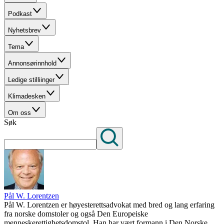
Podkast
Nyhetsbrev
Tema
Annonsørinnhold
Ledige stilliinger
Klimadesken
Om oss
Søk
Pål W. Lorentzen
Pål W. Lorentzen er høyesterettsadvokat med bred og lang erfaring
fra norske domstoler og også Den Europeiske
menneskerettighetsdomstol. Han har vært formann i Den Norske