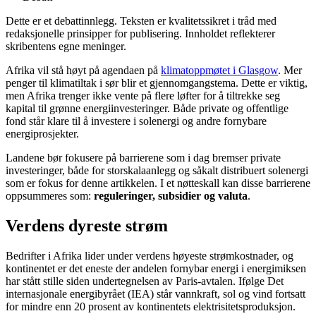
Dette er et debattinnlegg. Teksten er kvalitetssikret i tråd med
redaksjonelle prinsipper for publisering. Innholdet reflekterer
skribentens egne meninger.
Afrika vil stå høyt på agendaen på
klimatoppmøtet i Glasgow
. Mer
penger til klimatiltak i sør blir et gjennomgangstema. Dette er viktig,
men Afrika trenger ikke vente på flere løfter for å tiltrekke seg
kapital til grønne energiinvesteringer. Både private og offentlige
fond står klare til å investere i solenergi og andre fornybare
energiprosjekter.
Landene bør fokusere på barrierene som i dag bremser private
investeringer, både for storskalaanlegg og såkalt distribuert solenergi
som er fokus for denne artikkelen. I et nøtteskall kan disse barrierene
oppsummeres som:
regulering
er
, subsidier og valuta
.
Verdens dyreste strøm
Bedrifter i Afrika lider under verdens høyeste strømkostnader, og
kontinentet er det eneste der andelen fornybar energi i energimiksen
har stått stille siden undertegnelsen av Paris-avtalen. Ifølge Det
internasjonale energibyrået (IEA) står vannkraft, sol og vind fortsatt
for mindre enn 20 prosent av kontinentets elektrisitetsproduksjon.