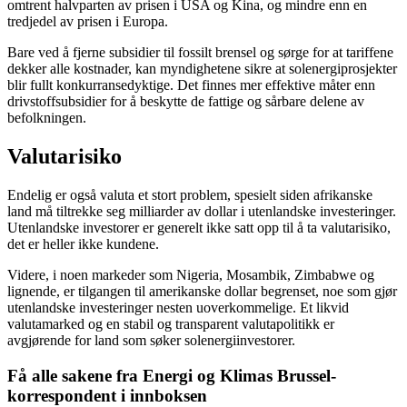
omtrent halvparten av prisen i USA og Kina, og mindre enn en
tredjedel av prisen i Europa.
Bare ved å fjerne subsidier til fossilt brensel og sørge for at tariffene
dekker alle kostnader, kan myndighetene sikre at solenergiprosjekter
blir fullt konkurransedyktige. Det finnes mer effektive måter enn
drivstoffsubsidier for å beskytte de fattige og sårbare delene av
befolkningen.
Valutarisiko
Endelig er også valuta et stort problem, spesielt siden afrikanske
land må tiltrekke seg milliarder av dollar i utenlandske investeringer.
Utenlandske investorer er generelt ikke satt opp til å ta valutarisiko,
det er heller ikke kundene.
Videre, i noen markeder som Nigeria, Mosambik, Zimbabwe og
lignende, er tilgangen til amerikanske dollar begrenset, noe som gjør
utenlandske investeringer nesten uoverkommelige. Et likvid
valutamarked og en stabil og transparent valutapolitikk er
avgjørende for land som søker solenergiinvestorer.
Få alle sakene fra Energi og Klimas Brussel-
korrespondent i innboksen