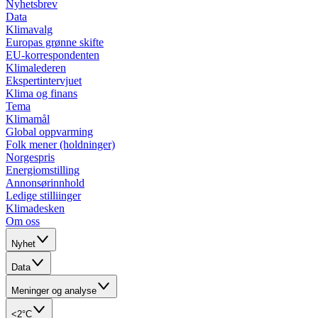
Nyhetsbrev
Data
Klimavalg
Europas grønne skifte
EU-korrespondenten
Klimalederen
Ekspertintervjuet
Klima og finans
Tema
Klimamål
Global oppvarming
Folk mener (holdninger)
Norgespris
Energiomstilling
Annonsørinnhold
Ledige stilliinger
Klimadesken
Om oss
Nyhet
Data
Meninger og analyse
<2°C