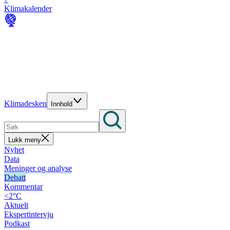
Klimakalender
Klimadesken
Innhold
Lukk meny
Nyhet
Data
Meninger og analyse
Debatt
Kommentar
<2°C
Aktuelt
Ekspertintervju
Podkast