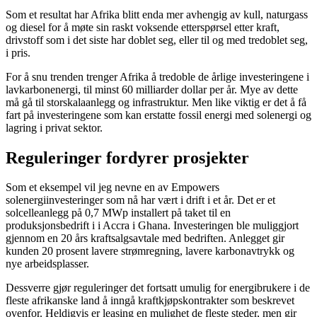
Som et resultat har Afrika blitt enda mer avhengig av kull, naturgass
og diesel for å møte sin raskt voksende etterspørsel etter kraft,
drivstoff som i det siste har doblet seg, eller til og med tredoblet seg,
i pris.
For å snu trenden trenger Afrika å tredoble de årlige investeringene i
lavkarbonenergi, til minst 60 milliarder dollar per år. Mye av dette
må gå til storskalaanlegg og infrastruktur.
Men like viktig er det å få
fart på investeringene som kan erstatte fossil energi med solenergi og
lagring i privat sektor.
Reguleringer fordyrer prosjekter
Som et eksempel vil jeg nevne en av Empowers
solenergiinvesteringer som nå har vært i drift i et år. Det er et
solcelleanlegg på 0,7 MWp installert på taket til en
produksjonsbedrift i i Accra i Ghana. Investeringen ble muliggjort
gjennom en 20 års kraftsalgsavtale med bedriften. Anlegget gir
kunden 20 prosent lavere strømregning, lavere karbonavtrykk og
nye arbeidsplasser.
Dessverre gjør reguleringer det fortsatt umulig for energibrukere i de
fleste afrikanske land å inngå kraftkjøpskontrakter som beskrevet
ovenfor. Heldigvis er leasing en mulighet de fleste steder, men gir