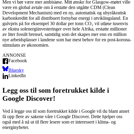
Men vi bør være mer ambisiøse. Mitt ønske for Glasgow-møtet ville
være en global avtale om å erstatte den utgåtte CDM (Clean
Development Mechanism) med en ny, automatisk og ubyråkratisk
karbonkreditt for all distribuert fornybar energi i utviklingsland. En
gulvpris på for eksempel 30 dollar per tonn CO₂ vil utløse tusenvis
av ekstra solenergiinvesteringer over hele Afrika, erstatte millioner
av liter fossilt brensel, samtidig som det skapes mer enn en million
nye arbeidsplasser i landene som har mest behov for en post-korona-
stimulans av økonomien.
ANNONSE
Facebook
Bluesky
LinkedIn
Legg oss til som foretrukket kilde i
Google Discover!
Ved å legge oss til som foretrukket kilde i Google vil du blant annet
få opp flere av sakene våre i Google Discover. Dette hjelper oss
også med å nå ut til flere lesere som er interessert i klima- og
energinyheter.