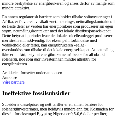
mindre beskyttelse av energibrukeren og anses derfor av mange som
mindre attraktivt.
En annen regulatorisk barriere som holder tilbake solinvesteringer i
Afrika, er fraværet av såkalt «net-metering», nettmålingskontrakter. I
de fleste deler av verden har energibrukere som produserer sin egen
strøm, nettmålingskontrakter med det lokale distribusjonsselskapet.
Dette betyr at i perioder hvor det lokale solcelleanlegget produserer
mer strøm enn nødvendig, for eksempel i forbindelse med
vedlikehold eller ferier, kan energibrukeren «selge»
overskuddsstrøm tilbake til det lokale energiselskapet. At nettmåling
ikke er innført, betyr at energibrukerne må betale for all ubrukt
solenergi, noe som gjør investeringen mindre attraktiv for
energibrukeren.
Artikkelen fortsetter under annonsen
Annonse
Våre partnere
Ineffektive fossilsubsidier
Subsiderte dieselpriser og nett-tariffer er en annen barriere for
solenergiinvesteringer, men heldigvis mindre enn før. Kostnaden for
diesel i for eksempel Egypt og Nigeria er 0,5-0,6 dollar per liter,