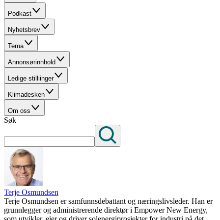
Podkast
Nyhetsbrev
Tema
Annonsørinnhold
Ledige stilliinger
Klimadesken
Om oss
Søk
Terje Osmundsen
Terje Osmundsen er samfunnsdebattant og næringslivsleder. Han er
grunnlegger og administrerende direktør i Empower New Energy,
som utvikler, eier og driver solenergiprosjekter for industri på det