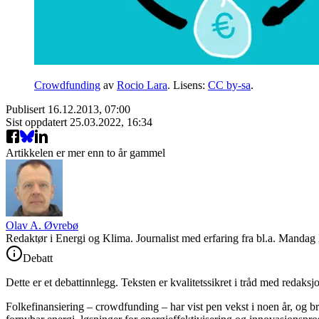
Crowdfunding
av
Rocio Lara
. Lisens:
CC by-sa
.
Publisert
16.12.2013, 07:00
Sist oppdatert
25.03.2022, 16:34
Artikkelen er mer enn to år gammel
Olav A. Øvrebø
Redaktør i Energi og Klima. Journalist med erfaring fra bl.a. Mand
Debatt
Dette er et debattinnlegg. Teksten er kvalitetssikret i tråd med redaksj
Folkefinansiering – crowdfunding – har vist pen vekst i noen år, og bru