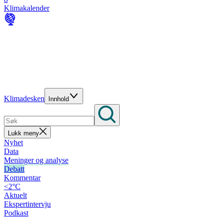
Klimakalender
Klimadesken
Innhold
Lukk meny
Nyhet
Data
Meninger og analyse
Debatt
Kommentar
<2°C
Aktuelt
Ekspertintervju
Podkast