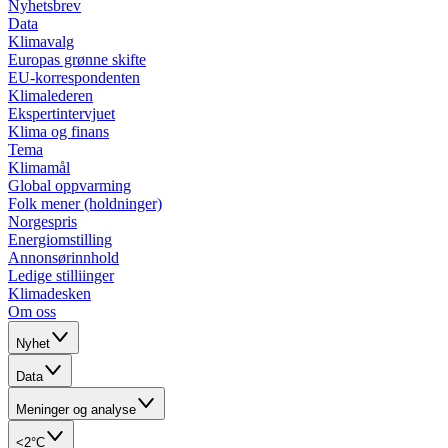
Nyhetsbrev
Data
Klimavalg
Europas grønne skifte
EU-korrespondenten
Klimalederen
Ekspertintervjuet
Klima og finans
Tema
Klimamål
Global oppvarming
Folk mener (holdninger)
Norgespris
Energiomstilling
Annonsørinnhold
Ledige stilliinger
Klimadesken
Om oss
Nyhet
Data
Meninger og analyse
<2°C