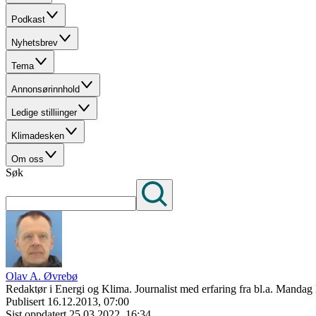
Podkast
Nyhetsbrev
Tema
Annonsørinnhold
Ledige stilliinger
Klimadesken
Om oss
Søk
Olav A. Øvrebø
Redaktør i Energi og Klima. Journalist med erfaring fra bl.a. Mand
Publisert
16.12.2013, 07:00
Sist oppdatert
25.03.2022, 16:34