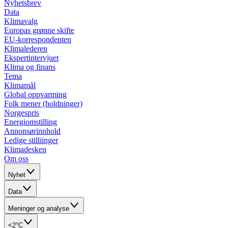
Nyhetsbrev
Data
Klimavalg
Europas grønne skifte
EU-korrespondenten
Klimalederen
Ekspertintervjuet
Klima og finans
Tema
Klimamål
Global oppvarming
Folk mener (holdninger)
Norgespris
Energiomstilling
Annonsørinnhold
Ledige stilliinger
Klimadesken
Om oss
Nyhet
Data
Meninger og analyse
<2°C