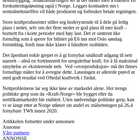
nettutbygging. Småkraftnæringen ser at det haster med å etablere en
forskutteringsløsning også i Norge. Legges kostnaden inn i
sentralnettstariffen vil både produsent og forbruker betale regningen.
Store kraftprodusenter stiller seg hoderystende til å dele på ledig
plass i nettet, selv om det flere steder er god plass til mer kraft –
bortsett fra i korte perioder med høy last. Det er omtrent like
fornuftig som å sperre for bilister på E6 inn mot Oslo søndag
formiddag, fordi man ikke klarer å håndtere rushtiden.
Det åpenbart enkle grepet er å gi fornybar småkraft adgang til nett
uansett – altså en fortrinnsrett for uregulerbar kraft, for å få maksimal
utnyttelse av eksisterende nett. Ved «overproduksjon» må det finnes
fornuftige måter for å avregne dette. Løsningen er allerede prøvd ut
med godt resultat ved Oftedal kraftverk i Sirdal.
Nettproblemene lar seg ikke løse av markedet alene. Her trengs
politiske grep som da «Kraft-Norge» ble bygget eller da
sertifikatmarkedet ble etablert. Uten nødvendige politiske grep, kan
vi se langt etter at Norge utløser sin andel av målsetningen på 26,4
fornybare TWh innen 2020.
Artikkelen fortsetter under annonsen
Annonse
Våre partnere
ANNONSE