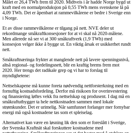
Målet er 26,4 TWh frem til 2020. Midtveis i år hadde Norge bygd ut
kraft med en normalproduksjon på 0,55 TWh mens svenskene lå på
4,09 TWh. Det er åpenbart at rammevilkårene er bedre i Sverige enn
i Norge.
Et av disse rammevilkårene er tilgang på nett. NVE deler ut
rekordmange småkraftkonsesjoner for at vi skal nå 2020-målene.
Men allerede nå ser vi at 300 småkraftverk (1,9 TWh) med
konsesjon velger ikke å bygge ut. En viktig årsak er usikkerhet rundt
nett.
Småkraftnæringa frykter at manglende nett på lavere spenningsnivå,
altså regional- og fordelingsnett, blir en kraftig brems frem mot
2020. Her trengs det radikale grep og vi har to forslag til
myndighetene:
Nettselskapene må kunne foreta nødvendig nettforsterkning med en
fornuftig kostnadsfordeling. Derfor må risikoen for overinvestering
og finansiering løftes vekk fra nettselskap og produsent. I dag må en
småkraftutbygger ta hele nettkostnaden sammen med lokale
strømkunder. Det er urimelig. Når samfunnet forlanger mer fornybar
energi må også kostnadene tas som et spleiselag.
Alternativet kan være en løsning lik den som er foreslått i Sverige,
der Svenska Kraftnät skal forskuttere kostnadene med