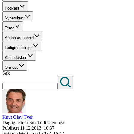
Podkast
Nyhetsbrev
Tema
Annonsørinnhold
Ledige stilliinger
Klimadesken
Om oss
Søk
Knut Olav Tveit
Daglig leder i Småkraftforeninga.
Publisert
11.12.2013, 10:37
Sist oppdatert
25.03.2022, 16:42