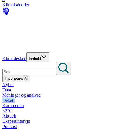
Klimakalender
Klimadesken
Innhold
Lukk meny
Nyhet
Data
Meninger og analyse
Debatt
Kommentar
<2°C
Aktuelt
Ekspertintervju
Podkast