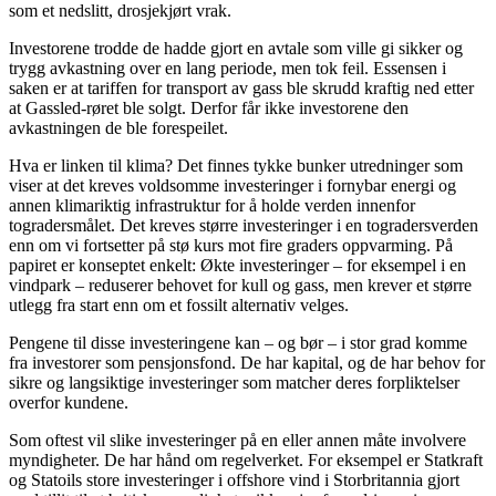
som et nedslitt, drosjekjørt vrak.
Investorene trodde de hadde gjort en avtale som ville gi sikker og
trygg avkastning over en lang periode, men tok feil. Essensen i
saken er at tariffen for transport av gass ble skrudd kraftig ned etter
at Gassled-røret ble solgt. Derfor får ikke investorene den
avkastningen de ble forespeilet.
Hva er linken til klima? Det finnes tykke bunker utredninger som
viser at det kreves voldsomme investeringer i fornybar energi og
annen klimariktig infrastruktur for å holde verden innenfor
togradersmålet. Det kreves større investeringer i en togradersverden
enn om vi fortsetter på stø kurs mot fire graders oppvarming. På
papiret er konseptet enkelt: Økte investeringer – for eksempel i en
vindpark – reduserer behovet for kull og gass, men krever et større
utlegg fra start enn om et fossilt alternativ velges.
Pengene til disse investeringene kan – og bør – i stor grad komme
fra investorer som pensjonsfond. De har kapital, og de har behov for
sikre og langsiktige investeringer som matcher deres forpliktelser
overfor kundene.
Som oftest vil slike investeringer på en eller annen måte involvere
myndigheter. De har hånd om regelverket. For eksempel er Statkraft
og Statoils store investeringer i offshore vind i Storbritannia gjort