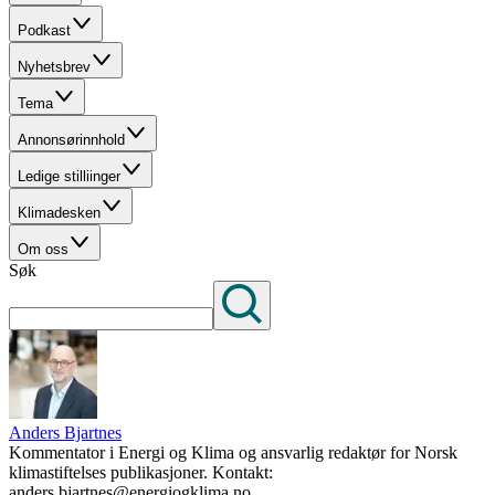
Podkast
Nyhetsbrev
Tema
Annonsørinnhold
Ledige stilliinger
Klimadesken
Om oss
Søk
Anders Bjartnes
Kommentator i Energi og Klima og ansvarlig redaktør for Norsk
klimastiftelses publikasjoner. Kontakt:
anders.bjartnes@energiogklima.no