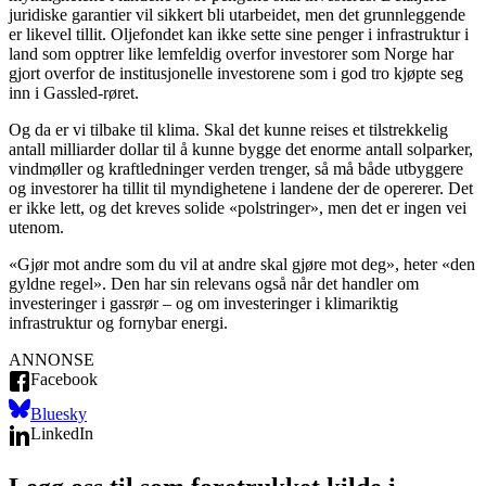
juridiske garantier vil sikkert bli utarbeidet, men det grunnleggende
er likevel tillit. Oljefondet kan ikke sette sine penger i infrastruktur i
land som opptrer like lemfeldig overfor investorer som Norge har
gjort overfor de institusjonelle investorene som i god tro kjøpte seg
inn i Gassled-røret.
Og da er vi tilbake til klima. Skal det kunne reises et tilstrekkelig
antall milliarder dollar til å kunne bygge det enorme antall solparker,
vindmøller og kraftledninger verden trenger, så må både utbyggere
og investorer ha tillit til myndighetene i landene der de opererer. Det
er ikke lett, og det kreves solide «polstringer», men det er ingen vei
utenom.
«Gjør mot andre som du vil at andre skal gjøre mot deg», heter «den
gyldne regel». Den har sin relevans også når det handler om
investeringer i gassrør – og om investeringer i klimariktig
infrastruktur og fornybar energi.
ANNONSE
Facebook
Bluesky
LinkedIn