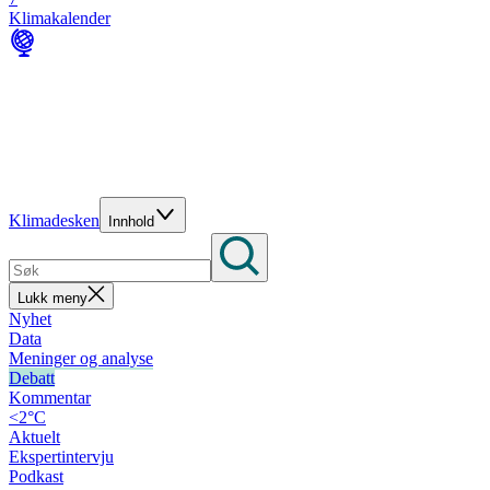
Klimakalender
Klimadesken
Innhold
Lukk meny
Nyhet
Data
Meninger og analyse
Debatt
Kommentar
<2°C
Aktuelt
Ekspertintervju
Podkast