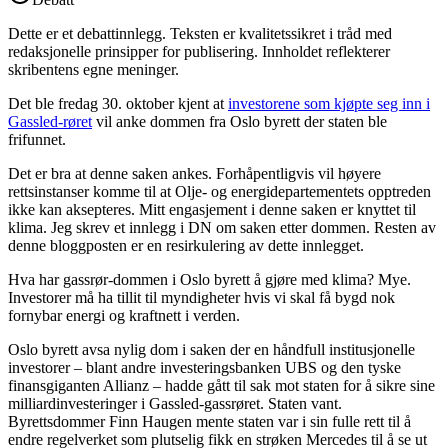
Dette er et debattinnlegg. Teksten er kvalitetssikret i tråd med
redaksjonelle prinsipper for publisering. Innholdet reflekterer
skribentens egne meninger.
Det ble fredag 30. oktober kjent at
investorene som kjøpte seg inn i
Gassled-røret
vil anke dommen fra Oslo byrett der staten ble
frifunnet.
Det er bra at denne saken ankes. Forhåpentligvis vil høyere
rettsinstanser komme til at Olje- og energidepartementets opptreden
ikke kan aksepteres. Mitt engasjement i denne saken er knyttet til
klima. Jeg skrev et innlegg i DN om saken etter dommen. Resten av
denne bloggposten er en resirkulering av dette innlegget.
Hva har gassrør-dommen i Oslo byrett å gjøre med klima? Mye.
Investorer må ha tillit til myndigheter hvis vi skal få bygd nok
fornybar energi og kraftnett i verden.
Oslo byrett avsa nylig dom i saken der en håndfull institusjonelle
investorer – blant andre investeringsbanken UBS og den tyske
finansgiganten Allianz – hadde gått til sak mot staten for å sikre sine
milliardinvesteringer i Gassled-gassrøret. Staten vant.
Byrettsdommer Finn Haugen mente staten var i sin fulle rett til å
endre regelverket som plutselig fikk en strøken Mercedes til å se ut