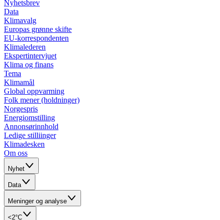
Nyhetsbrev
Data
Klimavalg
Europas grønne skifte
EU-korrespondenten
Klimalederen
Ekspertintervjuet
Klima og finans
Tema
Klimamål
Global oppvarming
Folk mener (holdninger)
Norgespris
Energiomstilling
Annonsørinnhold
Ledige stilliinger
Klimadesken
Om oss
Nyhet
Data
Meninger og analyse
<2°C