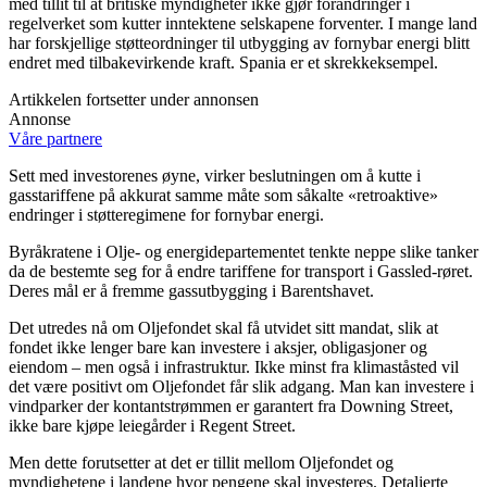
med tillit til at britiske myndigheter ikke gjør forandringer i
regelverket som kutter inntektene selskapene forventer. I mange land
har forskjellige støtteordninger til utbygging av fornybar energi blitt
endret med tilbakevirkende kraft. Spania er et skrekkeksempel.
Artikkelen fortsetter under annonsen
Annonse
Våre partnere
Sett med investorenes øyne, virker beslutningen om å kutte i
gasstariffene på akkurat samme måte som såkalte «retroaktive»
endringer i støtteregimene for fornybar energi.
Byråkratene i Olje- og energidepartementet tenkte neppe slike tanker
da de bestemte seg for å endre tariffene for transport i Gassled-røret.
Deres mål er å fremme gassutbygging i Barentshavet.
Det utredes nå om Oljefondet skal få utvidet sitt mandat, slik at
fondet ikke lenger bare kan investere i aksjer, obligasjoner og
eiendom – men også i infrastruktur. Ikke minst fra klimaståsted vil
det være positivt om Oljefondet får slik adgang. Man kan investere i
vindparker der kontantstrømmen er garantert fra Downing Street,
ikke bare kjøpe leiegårder i Regent Street.
Men dette forutsetter at det er tillit mellom Oljefondet og
myndighetene i landene hvor pengene skal investeres. Detaljerte