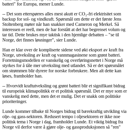
batteri" for Europa, mener Lunde.
-- Det som etterspørres alles mest akutt er CO₂-fri elektrisitet som
backup for sol- og vindkraft. Spørsmål om dette er det første Jens
Stoltenberg møter når han snakker med Cameron og Merkel. Så
interessen er reell, men de har forstått at det har begrenset volum og
tar tid. Dette brukes mye taktisk i den hjemlige debatten – "se til
Norge, det finnes løsninger", sier Lunde.
Han er klar over de kompliserte sidene ved økt eksport av kraft fra
Norge, utveksling av kraft og vannmagasinene som grønt batteri.
Forretningsmodellen er vanskelig og overføringsnettet i Norge må
styrkes for å tåle mer utveksling med utlandet. Så er det spørsmålet
om strømmen blir dyrere for norske forbrukere. Men alt dette kan
løses, framholder han.
-- Hvorvidt kraftutveksling og grønt batteri blir et signifikant bidrag
til europeisk klimapolitikk er et politisk spørsmål. Det er mye som er
vanskelig med dette, men det er mulig. Det er snakk om politiske
prioriteringer.
Lunde kommer tilbake til Norges bidrag til bærekraftig utvikling via
olje- og gass-sektoren. Redusert tempo i oljesektoren er ikke noe
politisk tema i Norge i dag, framholder Lunde. Et viktig bidrag fra
Norge vil derfor være å gjøre olje- og gassproduksjonen så "ren"