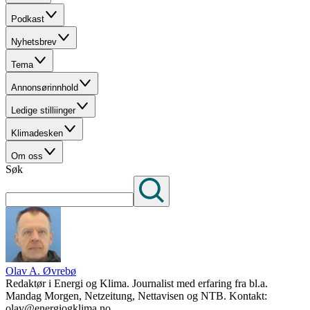
Podkast
Nyhetsbrev
Tema
Annonsørinnhold
Ledige stilliinger
Klimadesken
Om oss
Søk
Olav A. Øvrebø
Redaktør i Energi og Klima. Journalist med erfaring fra bl.a.
Mandag Morgen, Netzeitung, Nettavisen og NTB. Kontakt:
olav@energiogklima.no