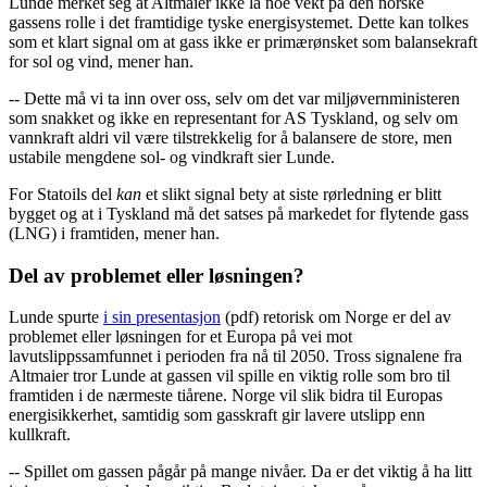
Lunde merket seg at Altmaier ikke la noe vekt på den norske
gassens rolle i det framtidige tyske energisystemet. Dette kan tolkes
som et klart signal om at gass ikke er primærønsket som balansekraft
for sol og vind, mener han.
-- Dette må vi ta inn over oss, selv om det var miljøvernministeren
som snakket og ikke en representant for AS Tyskland, og selv om
vannkraft aldri vil være tilstrekkelig for å balansere de store, men
ustabile mengdene sol- og vindkraft sier Lunde.
For Statoils del
kan
et slikt signal bety at siste rørledning er blitt
bygget og at i Tyskland må det satses på markedet for flytende gass
(LNG) i framtiden, mener han.
Del av problemet eller løsningen?
Lunde spurte
i sin presentasjon
(pdf) retorisk om Norge er del av
problemet eller løsningen for et Europa på vei mot
lavutslippssamfunnet i perioden fra nå til 2050. Tross signalene fra
Altmaier tror Lunde at gassen vil spille en viktig rolle som bro til
framtiden i de nærmeste tiårene. Norge vil slik bidra til Europas
energisikkerhet, samtidig som gasskraft gir lavere utslipp enn
kullkraft.
-- Spillet om gassen pågår på mange nivåer. Da er det viktig å ha litt