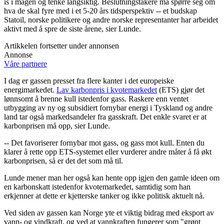
is i magen og tenke langsiktig. Beslutningstakere må spørre seg om
hva de skal fyre med i et 5-20 års tidsperspektiv -- et budskap
Statoil, norske politikere og andre norske representanter har arbeidet
aktivt med å spre de siste årene, sier Lunde.
Artikkelen fortsetter under annonsen
Annonse
Våre partnere
I dag er gassen presset fra flere kanter i det europeiske
energimarkedet.
Lav karbonpris i kvotemarkedet
(ETS) gjør det
lønnsomt å brenne kull istedenfor gass. Raskere enn ventet
utbygging av ny og subsidiert fornybar energi i Tyskland og andre
land tar også markedsandeler fra gasskraft. Det enkle svaret er at
karbonprisen må opp, sier Lunde.
-- Det favoriserer fornybar mot gass, og gass mot kull. Enten du
klarer å rette opp ETS-systemet eller vurderer andre måter å få økt
karbonprisen, så er det det som må til.
Lunde mener man her også kan hente opp igjen den gamle ideen om
en karbonskatt istedenfor kvotemarkedet, samtidig som han
erkjenner at dette er kjetterske tanker og ikke politisk aktuelt nå.
Ved siden av gassen kan Norge yte et viktig bidrag med eksport av
vann- og vindkraft, og ved at vannkraften fungerer som "grønt