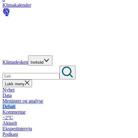
Klimakalender
Klimadesken
Innhold
Lukk meny
Nyhet
Data
Meninger og analyse
Debatt
Kommentar
<2°C
Aktuelt
Ekspertintervju
Podkast