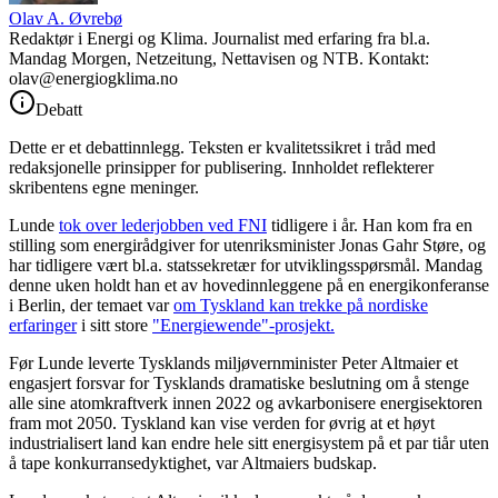
Olav A. Øvrebø
Redaktør i Energi og Klima. Journalist med erfaring fra bl.a.
Mandag Morgen, Netzeitung, Nettavisen og NTB. Kontakt:
olav@energiogklima.no
Debatt
Dette er et debattinnlegg. Teksten er kvalitetssikret i tråd med
redaksjonelle prinsipper for publisering. Innholdet reflekterer
skribentens egne meninger.
Lunde
tok over lederjobben ved FNI
tidligere i år. Han kom fra en
stilling som energirådgiver for utenriksminister Jonas Gahr Støre, og
har tidligere vært bl.a. statssekretær for utviklingsspørsmål. Mandag
denne uken holdt han et av hovedinnleggene på en energikonferanse
i Berlin, der temaet var
om Tyskland kan trekke på nordiske
erfaringer
i sitt store
"Energiewende"-prosjekt.
Før Lunde leverte Tysklands miljøvernminister Peter Altmaier et
engasjert forsvar for Tysklands dramatiske beslutning om å stenge
alle sine atomkraftverk innen 2022 og avkarbonisere energisektoren
fram mot 2050. Tyskland kan vise verden for øvrig at et høyt
industrialisert land kan endre hele sitt energisystem på et par tiår uten
å tape konkurransedyktighet, var Altmaiers budskap.