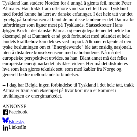
Tyskland kan studere Norden for å unngå å gjenta feil, mente Peter
Altmaier. Han trakk fram offshore vind som et felt hvor Tyskland
med fordel kunne ha lært av danske erfaringer. I det hele tatt var det
tydelig på konferansen at blant de nordiske landene er det Danmarks
utfordringer som ligner mest på Tysklands. Statssekretær Hans
Jørgen Koch i det danske Klima- og energidepartementet pekte for
eksempel på at Danmark er så godt forbundet med utlandet at hele
landets kraftbehov kan dekkes ved import. Altmaier erkjente at den
tyske beslutningen om et "Energiewende" ble tatt ensidig nasjonalt,
uten å diskutere konsekvensene med nabolandene. Nå må det
europeiske perspektivet utvides, sa han. Blant annet må det felles
europeiske energimarkedet utvikles videre. Her må det diskuteres
hva som kan gjøres teknisk sett, som med kabler fra Norge og
generelt bedre mellomlandsforbindelser.
-- I dag har Belgia ingen forbindelse til Tyskland i det hele tatt, trakk
Altmaier fram som eksempel på hvor kort man er kommet i
utviklingen av energimarkedet.
ANNONSE
Facebook
Bluesky
LinkedIn