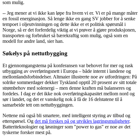
som mulig.
-- Jeg mener at vi ikke kan løpe fra hvem vi er. Vi er på mange måter
en fossil energinasjon. Så lenge ikke en gang SV jobber for å senke
tempoet i oljeutvinningen og dette ikke er et politisk spørsmål i
Norge, så er det forferdelig viktig at vi prøver å gjøre produksjonen,
transporten og forbruket så bærekraftig som mulig, også som en
modell for andre land, sier han.
Søkelys på nettutbygging
Et gjennomgangstema på konferansen var behovet for mer og rask
utbygging av overføringsnett i Europa – både internt i landene og
mellomlandsforbindelser. Altmaier illustrerte noe av utfordringen: På
solrike sommerdager dekker Tyskland opptil 20 prosent av sitt totale
strømbehov med solenergi – men denne kraften må balanseres og
fordeles. I dag er det ikke nok overføringskapasitet mellom nord og
sør i landet, og det er vanskelig nok å få de 16 delstatene til å
samarbeide tett om nettutbyggingen.
Nettene må også bli smartere, med intelligent styring av tilbud og
etterspørsel. Og
det må forskes på og utvikles lagringsmuligheter
.
Batteriteknologier og løsninger som "power to gas" er noe av det
tyskerne forsker mest på.