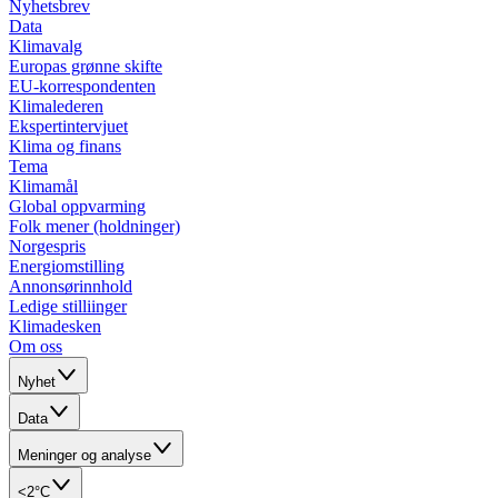
Nyhetsbrev
Data
Klimavalg
Europas grønne skifte
EU-korrespondenten
Klimalederen
Ekspertintervjuet
Klima og finans
Tema
Klimamål
Global oppvarming
Folk mener (holdninger)
Norgespris
Energiomstilling
Annonsørinnhold
Ledige stilliinger
Klimadesken
Om oss
Nyhet
Data
Meninger og analyse
<2°C