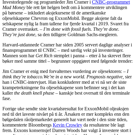
Investorlegende og programleder Jim Cramer i
CNBC-programmet
Mad Money
ble rett før helgen bedt om å kommentere utviklingen
på børsene – inkludert aksjekursene til de amerikanske
oljeselskapene Chevron og ExxonMobil. Begge aksjene falt da
selskapene nylig la fram tallene for fjerde kvartal i 2019. Svaret fra
Cramer overrasket. –
I’m done with fossil fuels. They’re done.
They’re just done
, sa den tidligere Goldman Sachs-megleren.
Harvard-utdannede Cramer har siden 2005 servert daglige analyser i
finansprogrammet til CNBC – med særlig vekt på investeringer.
Mannen som har
Get Rich
stemplet i panna – etter å ha skrevet flere
bøker med samme tittel – begrunner oppgjøret med følgende trender:
Jim Cramer er enig med forvalternes vurdering av oljesektoren: –
I
think they’re tobacco.
We’re in a new world. Prognosis negative,
sier
han i CNBC-intervjuet. Han konkluderer med at vi nå ser de siste
krampetrekningene fra oljeselskapene som befinner seg i det kan
kaller
the death knell phase
– kanskje best oversatt til den terminale
fase.
Forrige uke sendte siste kvartalsresultat for ExxonMobil oljeaksjen
ned til det laveste nivået på ti år. Årsaken er mer kompleks enn den
bølgedalen råoljemarkedet generelt har vært nede i den siste tiden,
kommenterte Bloombergs
Kevin Crowley
da resultatene ble lagt
frem. Exxons konsernsjef Darren Woods har valgt å investere stort i