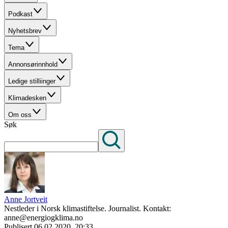
Podkast
Nyhetsbrev
Tema
Annonsørinnhold
Ledige stilliinger
Klimadesken
Om oss
Søk
Anne Jortveit
Nestleder i Norsk klimastiftelse. Journalist. Kontakt:
anne@energiogklima.no
Publisert
06.02.2020, 20:33