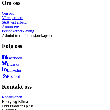
Om oss
Om oss
Våre partnere
Støtt vårt arbeid
Annonsere
Personvernerklæring
Administrer informasjonskapsler
Følg oss
Facebook
Bluesky
Linkedin
Rss feed
Kontakt oss
Redaksjonen
Energi og Klima
Odd Frantzens plass 5