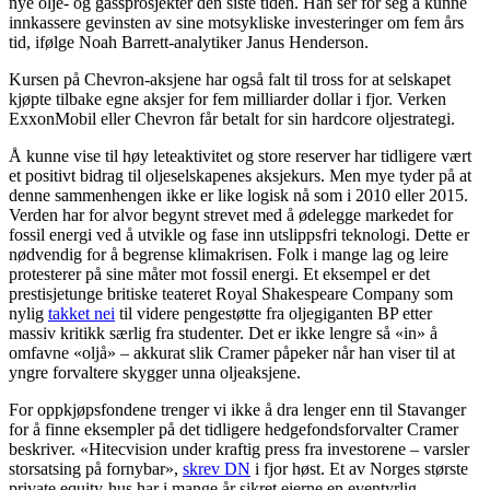
nye olje- og gassprosjekter den siste tiden. Han ser for seg å kunne
innkassere gevinsten av sine motsykliske investeringer om fem års
tid, ifølge Noah Barrett-analytiker Janus Henderson.
Kursen på Chevron-aksjene har også falt til tross for at selskapet
kjøpte tilbake egne aksjer for fem milliarder dollar i fjor. Verken
ExxonMobil eller Chevron får betalt for sin hardcore oljestrategi.
Å kunne vise til høy leteaktivitet og store reserver har tidligere vært
et positivt bidrag til oljeselskapenes aksjekurs. Men mye tyder på at
denne sammenhengen ikke er like logisk nå som i 2010 eller 2015.
Verden har for alvor begynt strevet med å ødelegge markedet for
fossil energi ved å utvikle og fase inn utslippsfri teknologi. Dette er
nødvendig for å begrense klimakrisen. Folk i mange lag og leire
protesterer på sine måter mot fossil energi. Et eksempel er det
prestisjetunge britiske teateret Royal Shakespeare Company som
nylig
takket nei
til videre pengestøtte fra oljegiganten BP etter
massiv kritikk særlig fra studenter. Det er ikke lengre så «in» å
omfavne «oljå» – akkurat slik Cramer påpeker når han viser til at
yngre forvaltere skygger unna oljeaksjene.
For oppkjøpsfondene trenger vi ikke å dra lenger enn til Stavanger
for å finne eksempler på det tidligere hedgefondsforvalter Cramer
beskriver. «Hitecvision under kraftig press fra investorene – varsler
storsatsing på fornybar»,
skrev DN
i fjor høst. Et av Norges største
private equity-hus har i mange år sikret eierne en eventyrlig