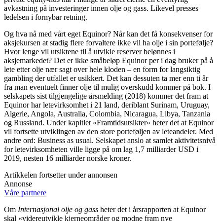
avkastning på investeringer innen olje og gass. Likevel presses
ledelsen i fornybar retning.
Og hva nå med vårt eget Equinor? Når kan det få konsekvenser for
aksjekursen at stadig flere forvaltere ikke vil ha olje i sin portefølje?
Hvor lenge vil utsiktene til å utvikle reserver belønnes i
aksjemarkedet? Det er ikke småbeløp Equinor per i dag bruker på å
lete etter olje nær sagt over hele kloden – en form for langsiktig
gambling der utfallet er usikkert. Det kan dessuten ta mer enn ti år
fra man eventuelt finner olje til mulig overskudd kommer på bok. I
selskapets sist tilgjengelige årsmelding (2018) kommer det fram at
Equinor har letevirksomhet i 21 land, deriblant Surinam, Uruguay,
Algerie, Angola, Australia, Colombia, Nicaragua, Libya, Tanzania
og Russland. Under kapitlet «Framtidsutsikter» heter det at Equinor
vil fortsette utviklingen av den store porteføljen av leteandeler. Med
andre ord: Business as usual. Selskapet anslo at samlet aktivitetsnivå
for letevirksomheten ville ligge på om lag 1,7 milliarder USD i
2019, nesten 16 milliarder norske kroner.
Artikkelen fortsetter under annonsen
Annonse
Våre partnere
Om
Internasjonal olje og gass
heter det i årsrapporten at Equinor
skal «videreutvikle kjerneområder og modne fram nye