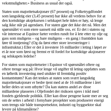
vekstmuligheter.» Business as usual der også.
Staten som majoritetsaksjonær (67 prosent) og Folketrygdfondet
som langsiktig eier (3,45 prosent) har ikke all verdens behov for at
den kortsiktige aksjekursen i selskapet hele tiden er høy, så lenge
salg ikke står på agendaen. For staten gjør det ikke det nå. Men det
spørsmålet vi som eiere uansett må stille oss, er: Er det i statens og
vår interesse at Equinor farter verden rundt for å lete etter ny olje og
gass som muligens – og bare muligens – en gang i framtiden kan
føre til inntjening? (Og da først etter store investeringer i
infrastruktur.) Eller er det å investere 16 milliarder i leting i løpet av
et år noe som først og fremst er til fordel for kortsiktige aksjonærer
og selskapets ledelse?
For staten som majoritetseier i Equinor vil spørsmålet oftere og
oftere trenge seg på: Hvor lenge vil utgifter til leting oppfattes som
en løfterik investering med utsikter til fremtidig positiv
kontantstrøm? Kan det tenkes at staten som svært langsiktig
majoritetsaksjonær er bedre tjent med at de 16 milliardene i året
heller deles ut som utbytte? Da kan statens andel av disse
milliardene plasseres i Oljefondet der risikoen spres i tråd med
fondets gjeldende politikk. Eller kan disse pengene kaste mer av seg
om de settes i arbeid i fornybare prosjekter som produserer energi
som trengs når både transportsektor, industri og byggsektor skal
levere på klimamålene?