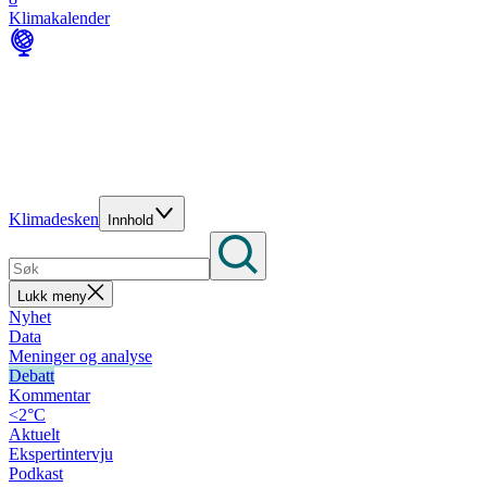
Klimakalender
Klimadesken
Innhold
Lukk meny
Nyhet
Data
Meninger og analyse
Debatt
Kommentar
<2°C
Aktuelt
Ekspertintervju
Podkast