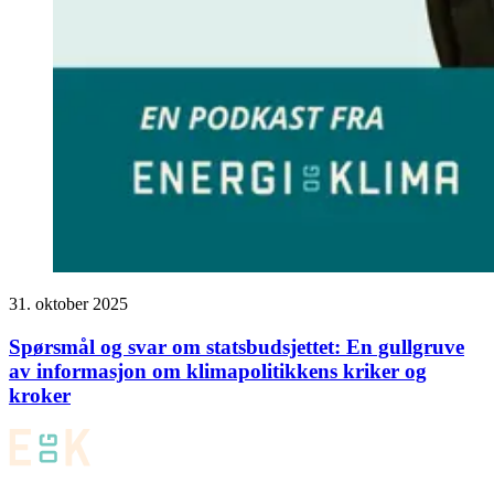
31. oktober 2025
Spørsmål og svar om statsbudsjettet: En gullgruve
av informasjon om klimapolitikkens kriker og
kroker