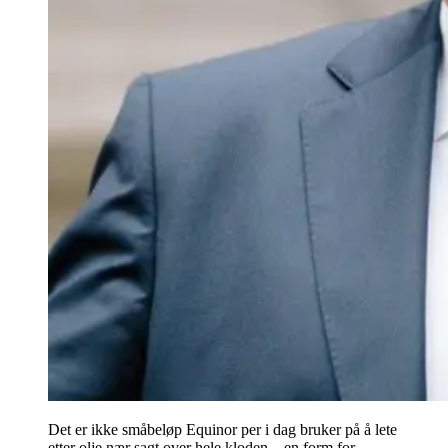
Det er ikke småbeløp Equinor per i dag bruker på å lete
etter olje nær sagt over hele kloden – en form for