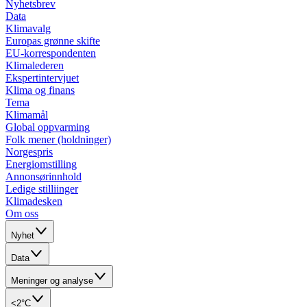
Nyhetsbrev
Data
Klimavalg
Europas grønne skifte
EU-korrespondenten
Klimalederen
Ekspertintervjuet
Klima og finans
Tema
Klimamål
Global oppvarming
Folk mener (holdninger)
Norgespris
Energiomstilling
Annonsørinnhold
Ledige stilliinger
Klimadesken
Om oss
Nyhet
Data
Meninger og analyse
<2°C