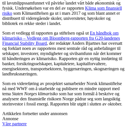
til lavutslippssamfunnet vil påvirke landet vårt både økonomisk og
fysisk. Undersøkelsen var en del av rapporten
Klima som finansiell
risiko
som Klimastiftelsen ga ut i mars 2017 og som blant annet er
distribuert til videregående skoler, universiteter, høyskoler og
bibliotek en rekke steder i landet.
Som et vedlegg til rapporten ga stiftelsen også ut
En håndbok om
klimarisiko – Vedlegg om Bloomberg-rapporten fra G20-landenes
Financial Stability Board
, der redaktør Anders Bjartnes har oversatt
og forklart noen av rapportens mest sentrale råd og anbefalinger til
selskaper, investorer, myndigheter og sivilsamfunn når det kommer
til håndteringen av klimarisiko. Rapporten gir en nyttig innføring til
banker, forsikringsselskaper, kapitaleiere, kapitalforvaltere,
energisektoren, transportsektoren, byggenæringen, skognæringen og
landbruksnæringen.
Som en videreføring av prosjektet samarbeider Norsk klimastiftelse
nå med WWF om å utarbeide og publisere en mindre rapport med
tema
Staten Norges klimarisiko
som har som formål å beskrive og
analysere den finansielle risikoen Norge pådrar seg som langsiktig
storinvestor i fossil energi. Rapporten blir utgitt i slutten av oktober.
Artikkelen fortsetter under annonsen
Annonse
Våre partnere