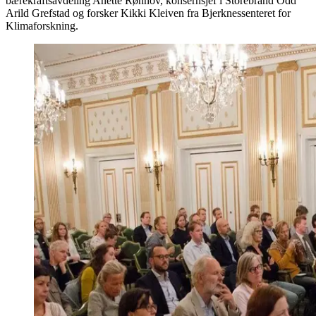
bærekraftsavdeling Anette Rønnov, konsernsjef i Storebrand Odd
Arild Grefstad og forsker Kikki Kleiven fra Bjerknessenteret for
Klimaforskning.