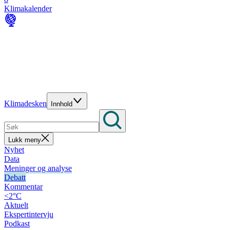
Klimakalender
Klimadesken
Innhold
Lukk meny
Nyhet
Data
Meninger og analyse
Debatt
Kommentar
<2°C
Aktuelt
Ekspertintervju
Podkast