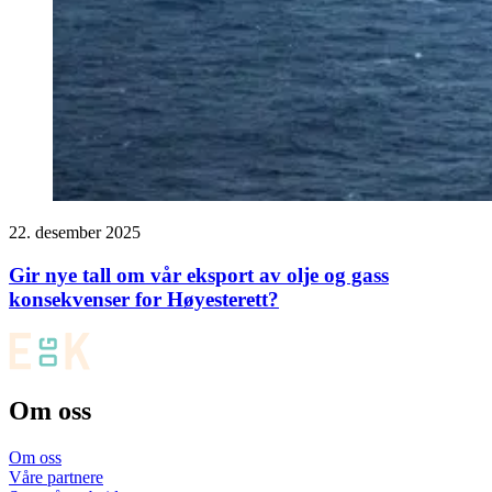
22. desember 2025
Gir nye tall om vår eksport av olje og gass
konsekvenser for Høyesterett?
Om oss
Om oss
Våre partnere