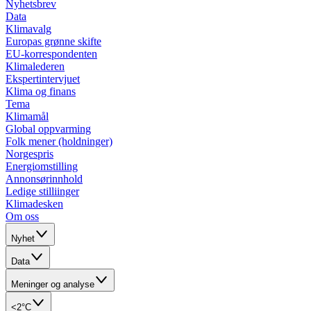
Nyhetsbrev
Data
Klimavalg
Europas grønne skifte
EU-korrespondenten
Klimalederen
Ekspertintervjuet
Klima og finans
Tema
Klimamål
Global oppvarming
Folk mener (holdninger)
Norgespris
Energiomstilling
Annonsørinnhold
Ledige stilliinger
Klimadesken
Om oss
Nyhet
Data
Meninger og analyse
<2°C