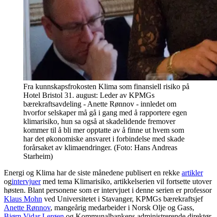
Fra kunnskapsfrokosten Klima som finansiell risiko på
Hotel Bristol 31. august: Leder av KPMGs
bærekraftsavdeling - Anette Rønnov - innledet om
hvorfor selskaper må gå i gang med å rapportere egen
klimarisiko, hun sa også at skadelidende fremover
kommer til å bli mer opptatte av å finne ut hvem som
har det økonomiske ansvaret i forbindelse med skade
forårsaket av klimaendringer. (Foto: Hans Andreas
Starheim)
Energi og Klima har de siste månedene publisert en rekke
artikler
og
intervjuer
med tema Klimarisiko, artikkelserien vil fortsette utover
høsten. Blant personene som er intervjuet i denne serien er professor
Klaus Mohn
ved Universitetet i Stavanger, KPMGs bærekraftsjef
Anette Rønnov
, mangeårig medarbeider i Norsk Olje og Gass,
Bjørn Vidar Lerøen
og Kommunalbankens administrerende direktør