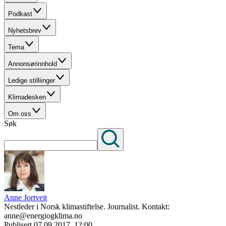
Podkast
Nyhetsbrev
Tema
Annonsørinnhold
Ledige stilliinger
Klimadesken
Om oss
Søk
Anne Jortveit
Nestleder i Norsk klimastiftelse. Journalist. Kontakt:
anne@energiogklima.no
Publisert
07.09.2017, 12:00