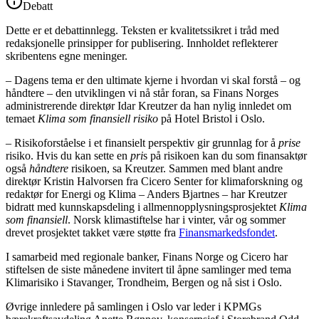
Debatt
Dette er et debattinnlegg. Teksten er kvalitetssikret i tråd med
redaksjonelle prinsipper for publisering. Innholdet reflekterer
skribentens egne meninger.
– Dagens tema er den ultimate kjerne i hvordan vi skal forstå – og
håndtere – den utviklingen vi nå står foran, sa Finans Norges
administrerende direktør Idar Kreutzer da han nylig innledet om
temaet
Klima som finansiell risiko
på Hotel Bristol i Oslo.
– Risikoforståelse i et finansielt perspektiv gir grunnlag for å
prise
risiko. Hvis du kan sette en
pri
s på risikoen kan du som finansaktør
også
håndtere
risikoen, sa Kreutzer. Sammen med blant andre
direktør Kristin Halvorsen fra Cicero Senter for klimaforskning og
redaktør for Energi og Klima – Anders Bjartnes – har Kreutzer
bidratt med kunnskapsdeling i allmennopplysningsprosjektet
Klima
som finansiell
. Norsk klimastiftelse har i vinter, vår og sommer
drevet prosjektet takket være støtte fra
Finansmarkedsfondet
.
I samarbeid med regionale banker, Finans Norge og Cicero har
stiftelsen de siste månedene invitert til åpne samlinger med tema
Klimarisiko i Stavanger, Trondheim, Bergen og nå sist i Oslo.
Øvrige innledere på samlingen i Oslo var leder i KPMGs