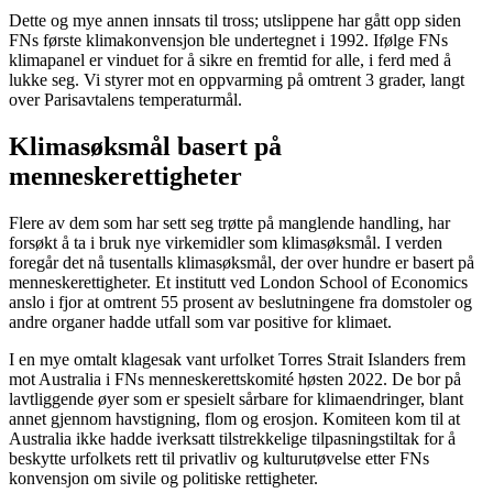
Dette og mye annen innsats til tross; utslippene har gått opp siden
FNs første klimakonvensjon ble undertegnet i 1992. Ifølge FNs
klimapanel er vinduet for å sikre en fremtid for alle, i ferd med å
lukke seg. Vi styrer mot en oppvarming på omtrent 3 grader, langt
over Parisavtalens temperaturmål.
Klimasøksmål basert på
menneskerettigheter
Flere av dem som har sett seg trøtte på manglende handling, har
forsøkt å ta i bruk nye virkemidler som klimasøksmål. I verden
foregår det nå tusentalls klimasøksmål, der over hundre er basert på
menneskerettigheter. Et institutt ved London School of Economics
anslo i fjor at omtrent 55 prosent av beslutningene fra domstoler og
andre organer hadde utfall som var positive for klimaet.
I en mye omtalt klagesak vant urfolket Torres Strait Islanders frem
mot Australia i FNs menneskerettskomité høsten 2022. De bor på
lavtliggende øyer som er spesielt sårbare for klimaendringer, blant
annet gjennom havstigning, flom og erosjon. Komiteen kom til at
Australia ikke hadde iverksatt tilstrekkelige tilpasningstiltak for å
beskytte urfolkets rett til privatliv og kulturutøvelse etter FNs
konvensjon om sivile og politiske rettigheter.