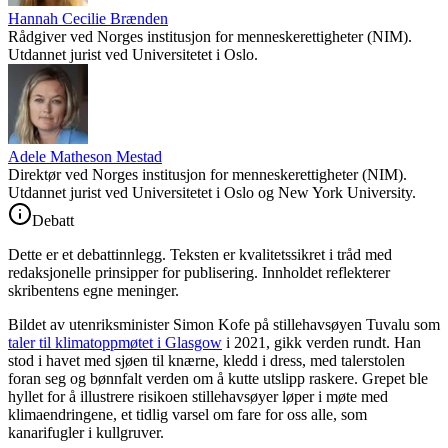
Hannah Cecilie Brænden
Rådgiver ved Norges institusjon for menneskerettigheter (NIM).
Utdannet jurist ved Universitetet i Oslo.
Adele Matheson Mestad
Direktør ved Norges institusjon for menneskerettigheter (NIM).
Utdannet jurist ved Universitetet i Oslo og New York University.
Debatt
Dette er et debattinnlegg. Teksten er kvalitetssikret i tråd med
redaksjonelle prinsipper for publisering. Innholdet reflekterer
skribentens egne meninger.
Bildet av utenriksminister Simon Kofe på stillehavsøyen Tuvalu som
taler til klimatoppmøtet i Glasgow
i 2021, gikk verden rundt. Han
stod i havet med sjøen til knærne, kledd i dress, med talerstolen
foran seg og bønnfalt verden om å kutte utslipp raskere. Grepet ble
hyllet for å illustrere risikoen stillehavsøyer løper i møte med
klimaendringene, et tidlig varsel om fare for oss alle, som
kanarifugler i kullgruver.