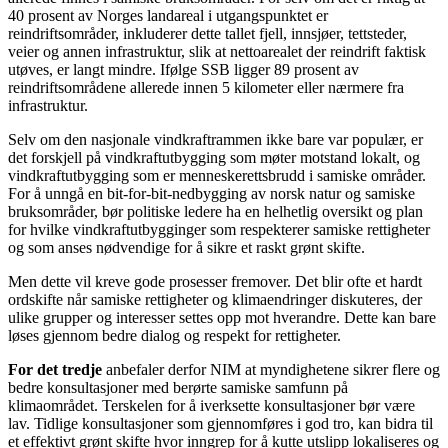
40 prosent av Norges landareal i utgangspunktet er
reindriftsområder, inkluderer dette tallet fjell, innsjøer, tettsteder,
veier og annen infrastruktur, slik at nettoarealet der reindrift faktisk
utøves, er langt mindre. Ifølge SSB ligger 89 prosent av
reindriftsområdene allerede innen 5 kilometer eller nærmere fra
infrastruktur.
Selv om den nasjonale vindkraftrammen ikke bare var populær, er
det forskjell på vindkraftutbygging som møter motstand lokalt, og
vindkraftutbygging som er menneskerettsbrudd i samiske områder.
For å unngå en bit-for-bit-nedbygging av norsk natur og samiske
bruksområder, bør politiske ledere ha en helhetlig oversikt og plan
for hvilke vindkraftutbygginger som respekterer samiske rettigheter
og som anses nødvendige for å sikre et raskt grønt skifte.
Men dette vil kreve gode prosesser fremover. Det blir ofte et hardt
ordskifte når samiske rettigheter og klimaendringer diskuteres, der
ulike grupper og interesser settes opp mot hverandre. Dette kan bare
løses gjennom bedre dialog og respekt for rettigheter.
For det tredje
anbefaler derfor NIM at myndighetene sikrer flere og
bedre konsultasjoner med berørte samiske samfunn på
klimaområdet. Terskelen for å iverksette konsultasjoner bør være
lav. Tidlige konsultasjoner som gjennomføres i god tro, kan bidra til
et effektivt grønt skifte hvor inngrep for å kutte utslipp lokaliseres og