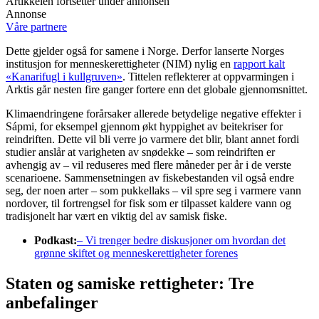
Artikkelen fortsetter under annonsen
Annonse
Våre partnere
Dette gjelder også for samene i Norge. Derfor lanserte Norges
institusjon for menneskerettigheter (NIM) nylig en
rapport kalt
«Kanarifugl i kullgruven»
. Tittelen reflekterer at oppvarmingen i
Arktis går nesten fire ganger fortere enn det globale gjennomsnittet.
Klimaendringene forårsaker allerede betydelige negative effekter i
Sápmi, for eksempel gjennom økt hyppighet av beitekriser for
reindriften. Dette vil bli verre jo varmere det blir, blant annet fordi
studier anslår at varigheten av snødekke – som reindriften er
avhengig av – vil reduseres med flere måneder per år i de verste
scenarioene. Sammensetningen av fiskebestanden vil også endre
seg, der noen arter – som pukkellaks – vil spre seg i varmere vann
nordover, til fortrengsel for fisk som er tilpasset kaldere vann og
tradisjonelt har vært en viktig del av samisk fiske.
Podkast:
– Vi trenger bedre diskusjoner om hvordan det
grønne skiftet og menneskerettigheter forenes
Staten og samiske rettigheter: Tre
anbefalinger