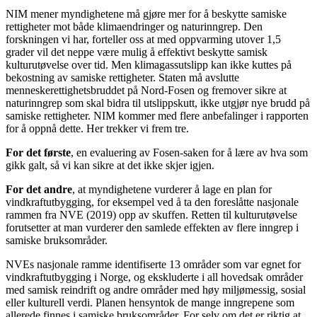
NIM mener myndighetene må gjøre mer for å beskytte samiske
rettigheter mot både klimaendringer og naturinngrep. Den
forskningen vi har, forteller oss at med oppvarming utover 1,5
grader vil det neppe være mulig å effektivt beskytte samisk
kulturutøvelse over tid. Men klimagassutslipp kan ikke kuttes på
bekostning av samiske rettigheter. Staten må avslutte
menneskerettighetsbruddet på Nord-Fosen og fremover sikre at
naturinngrep som skal bidra til utslippskutt, ikke utgjør nye brudd på
samiske rettigheter. NIM kommer med flere anbefalinger i rapporten
for å oppnå dette. Her trekker vi frem tre.
For det første
, en evaluering av Fosen-saken for å lære av hva som
gikk galt, så vi kan sikre at det ikke skjer igjen.
For det andre
, at myndighetene vurderer å lage en plan for
vindkraftutbygging, for eksempel ved å ta den foreslåtte nasjonale
rammen fra NVE (2019) opp av skuffen. Retten til kulturutøvelse
forutsetter at man vurderer den samlede effekten av flere inngrep i
samiske bruksområder.
NVEs nasjonale ramme identifiserte 13 områder som var egnet for
vindkraftutbygging i Norge, og ekskluderte i all hovedsak områder
med samisk reindrift og andre områder med høy miljømessig, sosial
eller kulturell verdi. Planen hensyntok de mange inngrepene som
allerede finnes i samiske bruksområder. For selv om det er riktig at