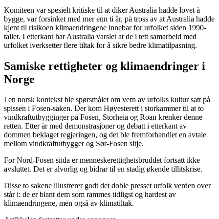
Komiteen var spesielt kritiske til at diker Australia hadde lovet å
bygge, var forsinket med mer enn ti år, på tross av at Australia hadde
kjent til risikoen klimaendringene innebar for urfolket siden 1990-
tallet. I etterkant har Australia varslet at de i tett samarbeid med
urfolket iverksetter flere tiltak for å sikre bedre klimatilpasning.
Samiske rettigheter og klimaendringer i
Norge
I en norsk kontekst ble spørsmålet om vern av urfolks kultur satt på
spissen i Fosen-saken. Der kom Høyesterett i storkammer til at to
vindkraftutbygginger på Fosen, Storheia og Roan krenker denne
retten. Etter år med demonstrasjoner og debatt i etterkant av
dommen beklaget regjeringen, og det ble fremforhandlet en avtale
mellom vindkraftutbygger og Sør-Fosen sitje.
For Nord-Fosen siida er menneskerettighetsbruddet fortsatt ikke
avsluttet. Det er alvorlig og bidrar til en stadig økende tillitskrise.
Disse to sakene illustrerer godt det doble presset urfolk verden over
står i: de er blant dem som rammes tidligst og hardest av
klimaendringene, men også av klimatiltak.