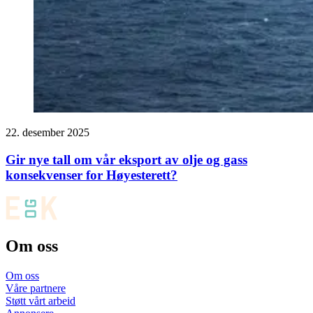
22. desember 2025
Gir nye tall om vår eksport av olje og gass
konsekvenser for Høyesterett?
Om oss
Om oss
Våre partnere
Støtt vårt arbeid