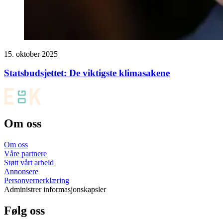
15. oktober 2025
Statsbudsjettet: De viktigste klimasakene
Om oss
Om oss
Våre partnere
Støtt vårt arbeid
Annonsere
Personvernerklæring
Administrer informasjonskapsler
Følg oss