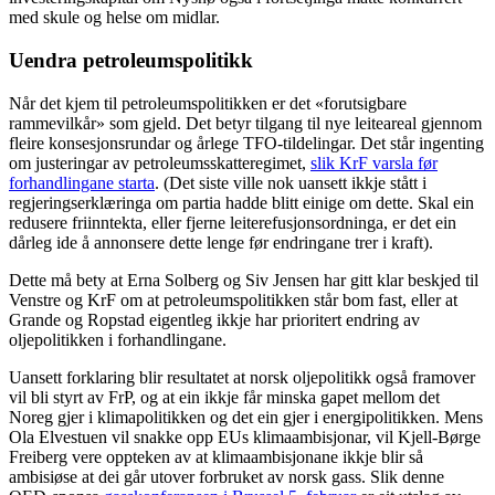
med skule og helse om midlar.
Uendra petroleumspolitikk
Når det kjem til petroleumspolitikken er det «forutsigbare
rammevilkår» som gjeld. Det betyr tilgang til nye leiteareal gjennom
fleire konsesjonsrundar og årlege TFO-tildelingar. Det står ingenting
om justeringar av petroleumsskatteregimet,
slik KrF varsla før
forhandlingane starta
. (Det siste ville nok uansett ikkje stått i
regjeringserklæringa om partia hadde blitt einige om dette. Skal ein
redusere friinntekta, eller fjerne leiterefusjonsordninga, er det ein
dårleg ide å annonsere dette lenge før endringane trer i kraft).
Dette må bety at Erna Solberg og Siv Jensen har gitt klar beskjed til
Venstre og KrF om at petroleumspolitikken står bom fast, eller at
Grande og Ropstad eigentleg ikkje har prioritert endring av
oljepolitikken i forhandlingane.
Uansett forklaring blir resultatet at norsk oljepolitikk også framover
vil bli styrt av FrP, og at ein ikkje får minska gapet mellom det
Noreg gjer i klimapolitikken og det ein gjer i energipolitikken. Mens
Ola Elvestuen vil snakke opp EUs klimaambisjonar, vil Kjell-Børge
Freiberg vere oppteken av at klimaambisjonane ikkje blir så
ambisiøse at dei går utover forbruket av norsk gass. Slik denne