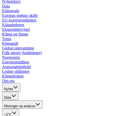
Nyhetsbrev
Data
Klimavalg
Europas grønne skifte
EU-korrespondenten
Klimalederen
Ekspertintervjuet
Klima og finans
Tema
Klimamål
Global oppvarming
Folk mener (holdninger)
Norgespris
Energiomstilling
Annonsørinnhold
Ledige stilliinger
Klimadesken
Om oss
Nyhet
Data
Meninger og analyse
<2°C