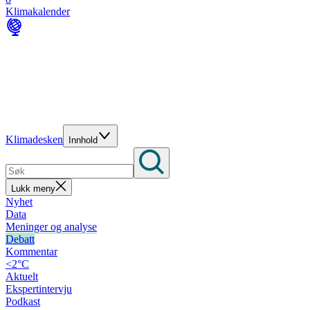
Klimakalender
Klimadesken
Innhold
Lukk meny
Nyhet
Data
Meninger og analyse
Debatt
Kommentar
<2°C
Aktuelt
Ekspertintervju
Podkast