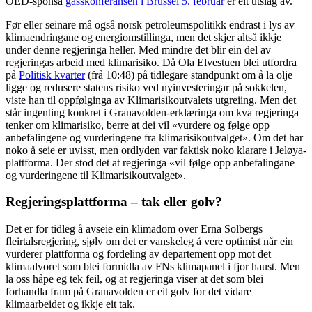
OED-sponsa
gasskonferansen i Brussel 5. februar
er eit utslag av.
Før eller seinare må også norsk petroleumspolitikk endrast i lys av
klimaendringane og energiomstillinga, men det skjer altså ikkje
under denne regjeringa heller. Med mindre det blir ein del av
regjeringas arbeid med klimarisiko. Då Ola Elvestuen blei utfordra
på
Politisk kvarter
(frå 10:48) på tidlegare standpunkt om å la olje
ligge og redusere statens risiko ved nyinvesteringar på sokkelen,
viste han til oppfølginga av Klimarisikoutvalets utgreiing. Men det
står ingenting konkret i Granavolden-erklæringa om kva regjeringa
tenker om klimarisiko, berre at dei vil «vurdere og følge opp
anbefalingene og vurderingene fra klimarisikoutvalget». Om det har
noko å seie er uvisst, men ordlyden var faktisk noko klarare i Jeløya-
plattforma. Der stod det at regjeringa «vil følge opp anbefalingane
og vurderingene til Klimarisikoutvalget».
Regjeringsplattforma – tak eller golv?
Det er for tidleg å avseie ein klimadom over Erna Solbergs
fleirtalsregjering, sjølv om det er vanskeleg å vere optimist når ein
vurderer plattforma og fordeling av departement opp mot det
klimaalvoret som blei formidla av FNs klimapanel i fjor haust. Men
la oss håpe eg tek feil, og at regjeringa viser at det som blei
forhandla fram på Granavolden er eit golv for det vidare
klimaarbeidet og ikkje eit tak.