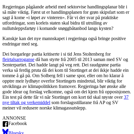
Regjeringas pågåande arbeid med sektorvise handlingsplanar blir i
så måte viktig. Først ut er handlingsplanen for grøn skipsfart som er
sagt å kome «i løpet av vinteren». Får vi der svar på praktiske
utfordringar, som korleis staten skal bidra til utrulling av
nullutsleppsfartøy i komande snøggbåtanbod langs kysten?
Kanskje kan det nye mannskapet i regjeringa også bringe positive
endringar med seg.
Dei borgarlege partia kritiserte i si tid Jens Stoltenberg for
fleirtalsarroganse
då han styrte frå 2005 til 2013 saman med SV og
Senterpartiet. Dei hadde langt på veg rett. Dei raudgrøne partia
verka så ferdig pruta då dei kom til Stortinget at dei ikkje hadde ein
tomme å gå på. Om Solberg fell i same spor, eller om ho klarar å
opptre meir lydhøyr overfor Stortingets mindretal, blir viktig for
utviklinga av klimapolitikken framover. Regjeringa bør ønske alle
gode idear og forslag velkomne, også om dei kjem frå opposisjonen.
Ein test på dette får vi når Stortinget om kort tid skal røyste over
37
nye tiltak og verkemiddel
som forslagsstillarane frå AP og SV
meiner vil redusere norske klimagassutslepp.
ANNONSE
Facebook
Bluesky