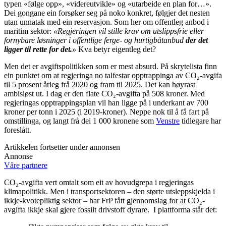
typen «følge opp», «videreutvikle» og «utarbeide en plan for…».
Dei gongane ein forsøker seg på noko konkret, følgjer det nesten
utan unnatak med ein reservasjon. Som her om offentleg anbod i
maritim sektor:
«Regjeringen vil stille krav om utslippsfrie eller
fornybare løsninger i offentlige ferge- og hurtigbåtanbud
der det
ligger til rette for det.
»
Kva betyr eigentleg det?
Men det er avgiftspolitikken som er mest absurd. På skrytelista finn
ein punktet om at regjeringa no talfestar opptrappinga av CO₂-avgifa
til 5 prosent årleg frå 2020 og fram til 2025. Det kan høyrast
ambisiøst ut. I dag er den flate CO₂-avgifta på 508 kroner. Med
regjeringas opptrappingsplan vil han ligge på i underkant av 700
kroner per tonn i 2025 (i 2019-kroner). Neppe nok til å få fart på
omstillinga, og langt frå dei 1 000 kronene som
Venstre
tidlegare har
foreslått.
Artikkelen fortsetter under annonsen
Annonse
Våre partnere
CO₂-avgifta vert omtalt som eit av hovudgrepa i regjeringas
klimapolitikk. Men i transportsektoren – den størte utsleppskjelda i
ikkje-kvotepliktig sektor – har FrP fått gjennomslag for at CO₂-
avgifta ikkje skal gjere fossilt drivstoff dyrare. I plattforma står det: