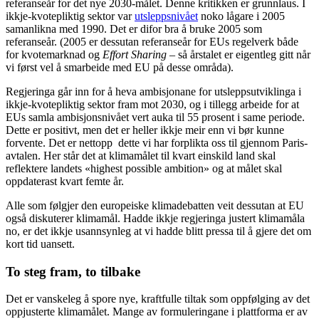
referanseår for det nye 2030-målet. Denne kritikken er grunnlaus. I
ikkje-kvotepliktig sektor var
utsleppsnivået
noko lågare i 2005
samanlikna med 1990. Det er difor bra å bruke 2005 som
referanseår. (2005 er dessutan referanseår for EUs regelverk både
for kvotemarknad og
Effort Sharing
– så årstalet er eigentleg gitt når
vi først vel å smarbeide med EU på desse områda).
Regjeringa går inn for å heva ambisjonane for utsleppsutviklinga i
ikkje-kvotepliktig sektor fram mot 2030, og i tillegg arbeide for at
EUs samla ambisjonsnivået vert auka til 55 prosent i same periode.
Dette er positivt, men det er heller ikkje meir enn vi bør kunne
forvente. Det er nettopp dette vi har forplikta oss til gjennom Paris-
avtalen. Her står det at klimamålet til kvart einskild land skal
reflektere landets «highest possible ambition» og at målet skal
oppdaterast kvart femte år.
Alle som følgjer den europeiske klimadebatten veit dessutan at EU
også diskuterer klimamål. Hadde ikkje regjeringa justert klimamåla
no, er det ikkje usannsynleg at vi hadde blitt pressa til å gjere det om
kort tid uansett.
To steg fram, to tilbake
Det er vanskeleg å spore nye, kraftfulle tiltak som oppfølging av det
oppjusterte klimamålet. Mange av formuleringane i plattforma er av