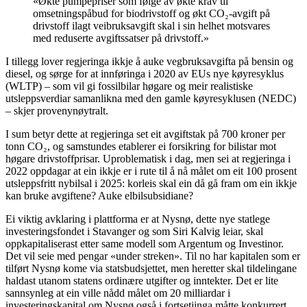
«Økte pumpepriser som følge av økte krav til
omsetningspåbud for biodrivstoff og økt CO₂-avgift på
drivstoff ilagt veibruksavgift skal i sin helhet motsvares
med reduserte avgiftssatser på drivstoff.»
I tillegg lover regjeringa ikkje å auke vegbruksavgifta på bensin og
diesel, og sørge for at innføringa i 2020 av EUs nye køyresyklus
(WLTP) – som vil gi fossilbilar høgare og meir realistiske
utsleppsverdiar samanlikna med den gamle køyresyklusen (NEDC)
– skjer provenynøytralt.
I sum betyr dette at regjeringa set eit avgiftstak på 700 kroner per
tonn CO₂, og samstundes etablerer ei forsikring for bilistar mot
høgare drivstoffprisar. Uproblematisk i dag, men sei at regjeringa i
2022 oppdagar at ein ikkje er i rute til å nå målet om eit 100 prosent
utsleppsfritt nybilsal i 2025: korleis skal ein då gå fram om ein ikkje
kan bruke avgiftene? Auke elbilsubsidiane?
Ei viktig avklaring i plattforma er at Nysnø, dette nye statlege
investeringsfondet i Stavanger og som Siri Kalvig leiar, skal
oppkapitaliserast etter same modell som Argentum og Investinor.
Det vil seie med pengar «under streken». Til no har kapitalen som er
tilført Nysnø kome via statsbudsjettet, men heretter skal tildelingane
haldast utanom statens ordinære utgifter og inntekter. Det er lite
sannsynleg at ein ville nådd målet om 20 milliardar i
investeringskapital om Nysnø også i fortsetjinga måtte konkurrert