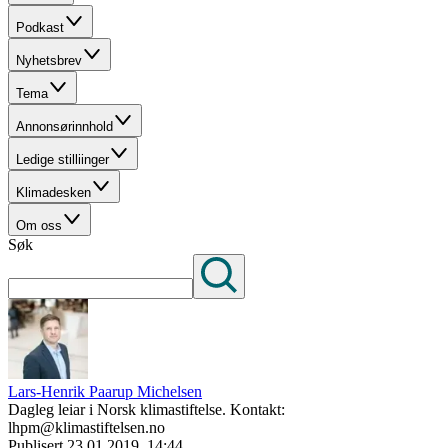
Podkast
Nyhetsbrev
Tema
Annonsørinnhold
Ledige stilliinger
Klimadesken
Om oss
Søk
Lars-Henrik Paarup Michelsen
Dagleg leiar i Norsk klimastiftelse. Kontakt:
lhpm@klimastiftelsen.no
Publisert
23.01.2019, 14:44