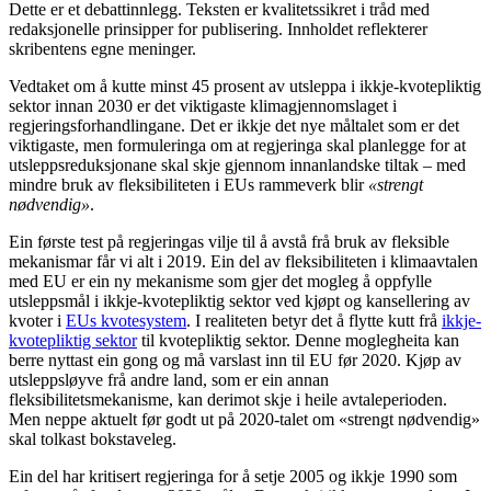
Dette er et debattinnlegg. Teksten er kvalitetssikret i tråd med
redaksjonelle prinsipper for publisering. Innholdet reflekterer
skribentens egne meninger.
Vedtaket om å kutte minst 45 prosent av utsleppa i ikkje-kvotepliktig
sektor innan 2030 er det viktigaste klimagjennomslaget i
regjeringsforhandlingane. Det er ikkje det nye måltalet som er det
viktigaste, men formuleringa om at regjeringa skal planlegge for at
utsleppsreduksjonane skal skje gjennom innanlandske tiltak – med
mindre bruk av fleksibiliteten i EUs rammeverk blir
«strengt
nødvendig»
.
Ein første test på regjeringas vilje til å avstå frå bruk av fleksible
mekanismar får vi alt i 2019. Ein del av fleksibiliteten i klimaavtalen
med EU er ein ny mekanisme som gjer det mogleg å oppfylle
utsleppsmål i ikkje-kvotepliktig sektor ved kjøpt og kansellering av
kvoter i
EUs kvotesystem
. I realiteten betyr det å flytte kutt frå
ikkje-
kvotepliktig sektor
til kvotepliktig sektor. Denne moglegheita kan
berre nyttast ein gong og må varslast inn til EU før 2020. Kjøp av
utsleppsløyve frå andre land, som er ein annan
fleksibilitetsmekanisme, kan derimot skje i heile avtaleperioden.
Men neppe aktuelt før godt ut på 2020-talet om «strengt nødvendig»
skal tolkast bokstaveleg.
Ein del har kritisert regjeringa for å setje 2005 og ikkje 1990 som