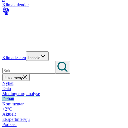
Klimakalender
Klimadesken
Innhold
Lukk meny
Nyhet
Data
Meninger og analyse
Debatt
Kommentar
<2°C
Aktuelt
Ekspertintervju
Podkast