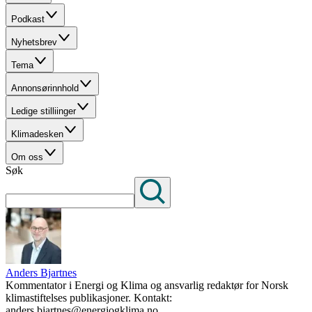
Podkast
Nyhetsbrev
Tema
Annonsørinnhold
Ledige stilliinger
Klimadesken
Om oss
Søk
Anders Bjartnes
Kommentator i Energi og Klima og ansvarlig redaktør for Norsk
klimastiftelses publikasjoner. Kontakt:
anders.bjartnes@energiogklima.no