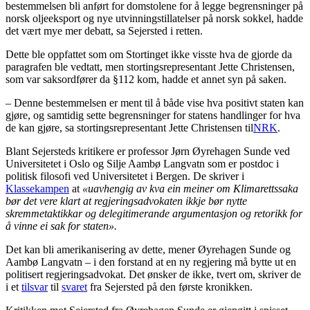
bestemmelsen bli anført for domstolene for å legge begrensninger på
norsk oljeeksport og nye utvinningstillatelser på norsk sokkel, hadde
det vært mye mer debatt, sa Sejersted i retten.
Dette ble oppfattet som om Stortinget ikke visste hva de gjorde da
paragrafen ble vedtatt, men stortingsrepresentant Jette Christensen,
som var saksordfører da §112 kom, hadde et annet syn på saken.
– Denne bestemmelsen er ment til å både vise hva positivt staten kan
gjøre, og samtidig sette begrensninger for statens handlinger for hva
de kan gjøre, sa stortingsrepresentant Jette Christensen til
NRK
.
Blant Sejersteds kritikere er professor Jørn Øyrehagen Sunde ved
Universitetet i Oslo og Silje Aambø Langvatn som er postdoc i
politisk filosofi ved Universitetet i Bergen. De skriver i
Klassekampen
at
«uavhengig av kva ein meiner om Klimarettssaka
bør det vere klart at regjeringsadvokaten ikkje bør nytte
skremmetaktikkar og delegitimerande argumentasjon og retorikk for
å vinne ei sak for staten».
Det kan bli amerikanisering av dette, mener Øyrehagen Sunde og
Aambø Langvatn – i den forstand at en ny regjering må bytte ut en
politisert regjeringsadvokat. Det ønsker de ikke, tvert om, skriver de
i et
tilsvar
til
svaret
fra Sejersted på den første kronikken.