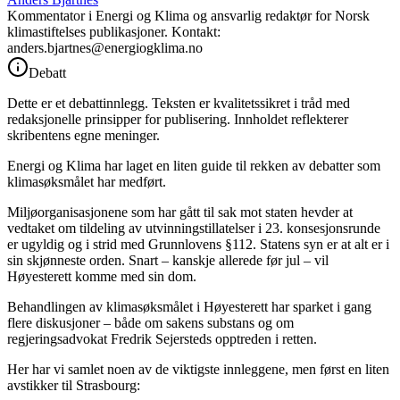
Kommentator i Energi og Klima og ansvarlig redaktør for Norsk
klimastiftelses publikasjoner. Kontakt:
anders.bjartnes@energiogklima.no
Debatt
Dette er et debattinnlegg. Teksten er kvalitetssikret i tråd med
redaksjonelle prinsipper for publisering. Innholdet reflekterer
skribentens egne meninger.
Energi og Klima har laget en liten guide til rekken av debatter som
klimasøksmålet har medført.
Miljøorganisasjonene som har gått til sak mot staten hevder at
vedtaket om tildeling av utvinningstillatelser i 23. konsesjonsrunde
er ugyldig og i strid med Grunnlovens §112. Statens syn er at alt er i
sin skjønneste orden. Snart – kanskje allerede før jul – vil
Høyesterett komme med sin dom.
Behandlingen av klimasøksmålet i Høyesterett har sparket i gang
flere diskusjoner – både om sakens substans og om
regjeringsadvokat Fredrik Sejersteds opptreden i retten.
Her har vi samlet noen av de viktigste innleggene, men først en liten
avstikker til Strasbourg: