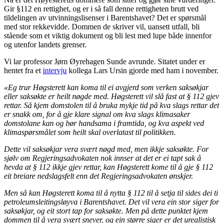
Gir §112 en rettighet, og er i så fall denne rettigheten brutt ved
tildelingen av utvinningslisenser i Barentshavet? Det er spørsmål
med stor rekkevidde. Dommen de skriver vil, uansett utfall, bli
stående som et viktig dokument og bli lest med lupe både innenfor
og utenfor landets grenser.
Vi lar professor Jørn Øyrehagen Sunde avrunde. Sitatet under er
hentet fra et
intervju
kollega Lars Ursin gjorde med ham i november.
«
Eg trur Høgsterett kan koma til ei avgjerd som verken saksøkjar
eller saksøkte er heilt nøgde med. Høgsterett vil slå fast at § 112 gjev
rettar. Så kjem domstolen til å bruka mykje tid på kva slags rettar det
er snakk om, for å gje klare signal om kva slags klimasaker
domstolane kan og bør handsama i framtida, og kva aspekt ved
klimaspørsmålet som heilt skal overlatast til politikken.
Dette vil saksøkjar vera svært nøgd med, men ikkje saksøkte. For
sjølv om Regjeringsadvokaten nok innser at det er ei tapt sak å
hevda at § 112 ikkje gjev rettar, kan Høgsterett kome til å gje § 112
eit breiare nedslagsfelt enn det Regjeringsadvokaten ønskjer.
Men så kan Høgsterett koma til å nytta § 112 til å setja til sides dei ti
petroleumsleitingsløyva i Barentshavet. Det vil vera ein stor siger for
saksøkjar, og eit stort tap for saksøkte. Men på dette punktet kjem
dommen til å vera svært snever, og ein større siger er det urealistisk