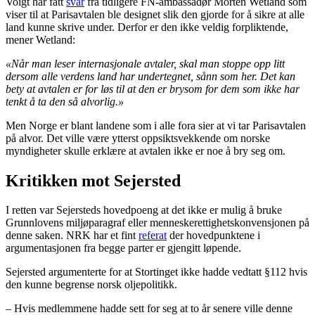
Voigt har fått
svar
fra tidligere FN-ambassadør Morten Wetland som
viser til at Parisavtalen ble designet slik den gjorde for å sikre at alle
land kunne skrive under. Derfor er den ikke veldig forpliktende,
mener Wetland:
«Når man leser internasjonale avtaler, skal man stoppe opp litt
dersom alle verdens land har undertegnet, sånn som her. Det kan
bety at avtalen er for løs til at den er brysom for dem som ikke har
tenkt å ta den så alvorlig.»
Men Norge er blant landene som i alle fora sier at vi tar Parisavtalen
på alvor. Det ville være ytterst oppsiktsvekkende om norske
myndigheter skulle erklære at avtalen ikke er noe å bry seg om.
Kritikken mot Sejersted
I retten var Sejersteds hovedpoeng at det ikke er mulig å bruke
Grunnlovens miljøparagraf eller menneskerettighetskonvensjonen på
denne saken. NRK har et fint
referat
der hovedpunktene i
argumentasjonen fra begge parter er gjengitt løpende.
Sejersted argumenterte for at Stortinget ikke hadde vedtatt §112 hvis
den kunne begrense norsk oljepolitikk.
– Hvis medlemmene hadde sett for seg at to år senere ville denne