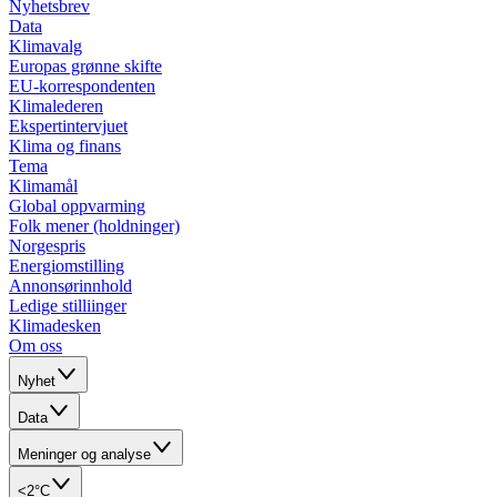
Nyhetsbrev
Data
Klimavalg
Europas grønne skifte
EU-korrespondenten
Klimalederen
Ekspertintervjuet
Klima og finans
Tema
Klimamål
Global oppvarming
Folk mener (holdninger)
Norgespris
Energiomstilling
Annonsørinnhold
Ledige stilliinger
Klimadesken
Om oss
Nyhet
Data
Meninger og analyse
<2°C