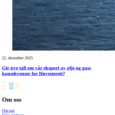
22. desember 2025
Gir nye tall om vår eksport av olje og gass
konsekvenser for Høyesterett?
Om oss
Om oss