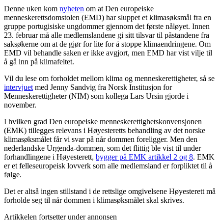
Denne uken kom
nyheten
om at Den europeiske
menneskerettsdomstolen (EMD) har sluppet et klimasøksmål fra en
gruppe portugisiske ungdommer gjennom det første nåløyet. Innen
23. februar må alle medlemslandene gi sitt tilsvar til påstandene fra
saksøkerne om at de gjør for lite for å stoppe klimaendringene. Om
EMD vil behandle saken er ikke avgjort, men EMD har vist vilje til
å gå inn på klimafeltet.
Vil du lese om forholdet mellom klima og menneskerettigheter, så se
intervjuet
med Jenny Sandvig fra Norsk Institusjon for
Menneskerettigheter (NIM) som kollega Lars Ursin gjorde i
november.
I hvilken grad Den europeiske menneskerettighetskonvensjonen
(EMK) tillegges relevans i Høyesteretts behandling av det norske
klimasøksmålet får vi svar på når dommen foreligger. Men den
nederlandske Urgenda-dommen, som det flittig ble vist til under
forhandlingene i Høyesterett,
bygger på EMK artikkel 2 og 8
. EMK
er et felleseuropeisk lovverk som alle medlemsland er forpliktet til å
følge.
Det er altså ingen stillstand i de rettslige omgivelsene Høyesterett må
forholde seg til når dommen i klimasøksmålet skal skrives.
Artikkelen fortsetter under annonsen