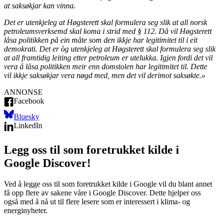
at saksøkjar kan vinna.
Det er utenkjeleg at Høgsterett skal formulera seg slik at all norsk
petroleumsverksemd skal koma i strid med § 112. Då vil Høgsterett
låsa politikken på ein måte som den ikkje har legitimitet til i eit
demokrati. Det er òg utenkjeleg at Høgsterett skal formulera seg slik
at all framtidig leiting etter petroleum er utelukka. Igjen fordi det vil
vera å låsa politikken meir enn domstolen har legitimitet til. Dette
vil ikkje saksøkjar vera nøgd med, men det vil derimot saksøkte.»
ANNONSE
Facebook
Bluesky
LinkedIn
Legg oss til som foretrukket kilde i
Google Discover!
Ved å legge oss til som foretrukket kilde i Google vil du blant annet
få opp flere av sakene våre i Google Discover. Dette hjelper oss
også med å nå ut til flere lesere som er interessert i klima- og
energinyheter.