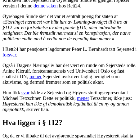
Kritikken mot Sejersted fra Øyrehagen Sunde er gjengitt i spisset
versjon i denne
denne saken
hos Rett24.
Øyrehagen Sunde sier det var et sentralt poeng for staten at
«Stortinget nærmest var blitt lurt av Lønning-utvalget til å tro at
§112 var en fortsettelse av den gamle §110, uten individuelle
rettigheter. Det ble fremstilt nærmest si en konspirasjon, der naive
politikere endte med å vedta noe de egentlig ikke mener.»
I Rett24 har pensjonert lagdommer Peter L. Bernhardt tatt Sejersted i
forsvar
.
Også i Dagens Næringsliv har det vært en runde om Sejersteds rolle.
Anine Kierulf, førsteamanuensis ved Universitet i Oslo og fast
spaltist i DN,
mener
Sejersted avskriver faglig uenighet som
aktivisme, og dermed fremtrer som en politisk aktør.
Hun fikk
svar
både av Sejersted og Høyres stortingsrepresentant
Michael Tetzschner. Dette er politikk,
mener
Tetzschner, ikke juss:
Høyesterett kan ikke gi demokratisk legitimitet til en ny og annen
oljepolitikk
, skriver han.
Hva ligger i § 112?
Og da er vi tilbake til det avgjørende spørsmålet Høyesterett skal ta