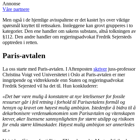
Annonse
Våre partnere
Men også i de hjemlige avisspaltene er det kastet lys over viktige
spørsmål knyttet til rettssaken. Innleggene kan grovt grupperes i to
kategorier. Den ene handler om sakens substans, altså tolkningen av
§112. Den andre handler om regjeringsadvokat Fredrik Sejersteds
opptreden i retten.
Paris-avtalen
La oss starte med Paris-avtalen. I Aftenposten
skriver
juss-professor
Christina Voigt ved Universitetet i Oslo at Paris-avtalen er mer
inngripende og vidtrekkende enn Staten og regjeringsadvokat
Fredrik Sejersted vil ha det til. Hun konkluderer:
«Det bør være mulig å konstatere at nye letelisenser for fossile
ressurser går i feil retning i forhold til Parisavtalens formål og
hensyn og kravet om høyest mulig ambisjon. Istedenfor å bidra til å
dekarbonisere verdensøkonomien som Parisavtalen og vitenskapen
krever, øker lisensene sannsynligheten for større utslipp og risikoen
for enda større klimaskader. Høyest mulig ambisjon ser annerledes
ut.»