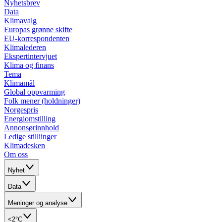
Nyhetsbrev
Data
Klimavalg
Europas grønne skifte
EU-korrespondenten
Klimalederen
Ekspertintervjuet
Klima og finans
Tema
Klimamål
Global oppvarming
Folk mener (holdninger)
Norgespris
Energiomstilling
Annonsørinnhold
Ledige stilliinger
Klimadesken
Om oss
Nyhet
Data
Meninger og analyse
<2°C