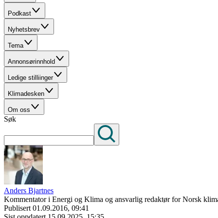
Podkast
Nyhetsbrev
Tema
Annonsørinnhold
Ledige stilliinger
Klimadesken
Om oss
Søk
Anders Bjartnes
Kommentator i Energi og Klima og ansvarlig redaktør for Norsk klima
Publisert
01.09.2016, 09:41
Sist oppdatert
15.09.2025, 15:35