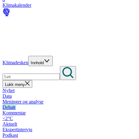
Klimakalender
Klimadesken
Innhold
Lukk meny
Nyhet
Data
Meninger og analyse
Debatt
Kommentar
<2°C
Aktuelt
Ekspertintervju
Podkast