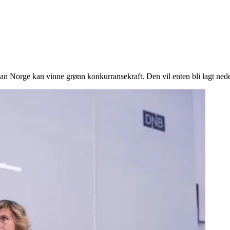
rge kan vinne grønn konkurransekraft. Den vil enten bli lagt nederst i 